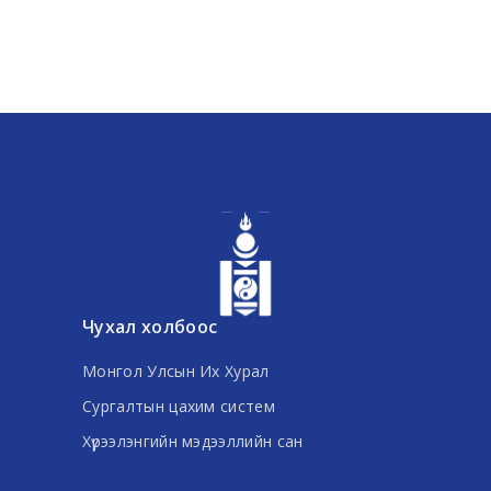
Чухал холбоос
Монгол Улсын Их Хурал
Сургалтын цахим систем
Хүрээлэнгийн мэдээллийн сан