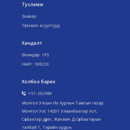
Тусламж
Заавар
Түгээмэл асуултууд
Хандалт
Өнөөдөр: 195
Нийт: 188230
Холбоо барих
+51-262988
Монгол Улсын Их Хурлын Тамгын газар.
Монгол Улс 14201 Улаанбаатар хот,
Сүхбаатар дүүрэг, Жанжин Д.Сүхбаатарын
талбай 1, Төрийн ордон.