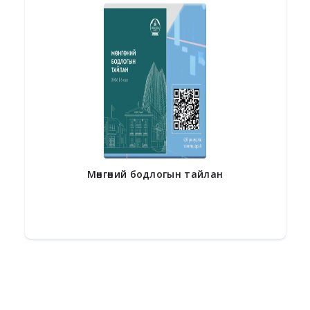
Мөнгөний бодлогын тайлан