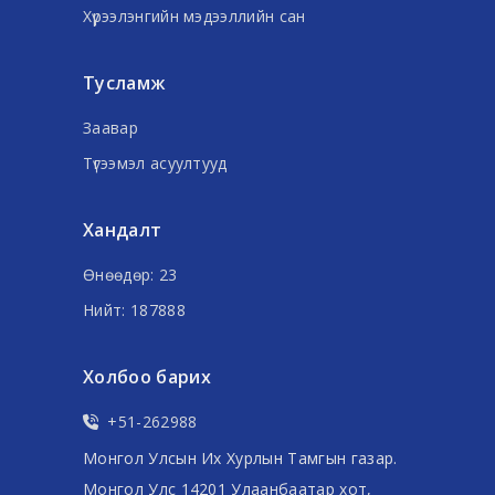
Хүрээлэнгийн мэдээллийн сан
Тусламж
Заавар
Түгээмэл асуултууд
Хандалт
Өнөөдөр: 23
Нийт: 187888
Холбоо барих
+51-262988
Монгол Улсын Их Хурлын Тамгын газар.
Монгол Улс 14201 Улаанбаатар хот,