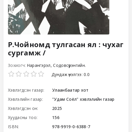
Р.Чойномд тулгасан ял : чухаг
сургамж /
Зохиогч:
Нарангэрэл, Содовсүрэнгийн.
Star ratings
Дундаж үнэлгээ: 0.0
Хэвлэгдсэн газар:
Улаанбаатар хот
Хэвлэлийн газар:
"Удам Соёл" хэвлэлийн газар
Хэвлэгдсэн он:
2025
Хуудасны тоо:
156
ISBN:
978-9919-0-6388-7