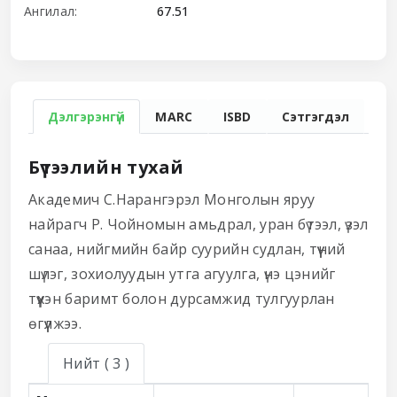
Ангилал:
67.51
Дэлгэрэнгүй
MARC
ISBD
Сэтгэгдэл
Бүтээлийн тухай
Академич С.Нарангэрэл Монголын яруу
найрагч Р. Чойномын амьдрал, уран бүтээл, үзэл
санаа, нийгмийн байр суурийн судлан, түүний
шүлэг, зохиолуудын утга агуулга, үнэ цэнийг
түүхэн баримт болон дурсамжид тулгуурлан
өгүүлжээ.
Нийт
( 3 )