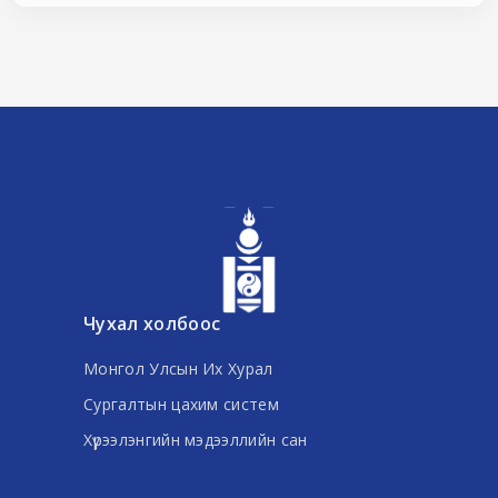
Чухал холбоос
Монгол Улсын Их Хурал
Сургалтын цахим систем
Хүрээлэнгийн мэдээллийн сан