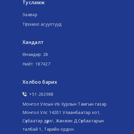
Тусламж
Заавар
Түгээмэл асуултууд
Хандалт
Өнөөдөр: 28
Нийт: 187427
Холбоо барих
+51-262988
Монгол Улсын Их Хурлын Тамгын газар.
Монгол Улс 14201 Улаанбаатар хот,
Сүхбаатар дүүрэг, Жанжин Д.Сүхбаатарын
талбай 1, Төрийн ордон.