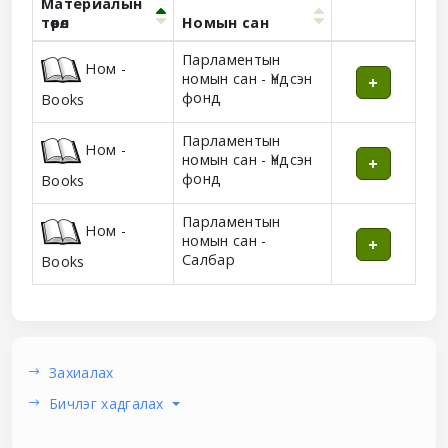
Материалын
төрөл
Номын сан
Holdings
Парламентын
Ном -
номын сан - Үндсэн
фонд
Books
Парламентын
Ном -
номын сан - Үндсэн
фонд
Books
Парламентын
Ном -
номын сан -
Салбар
Books
Захиалах
Бичлэг хадгалах