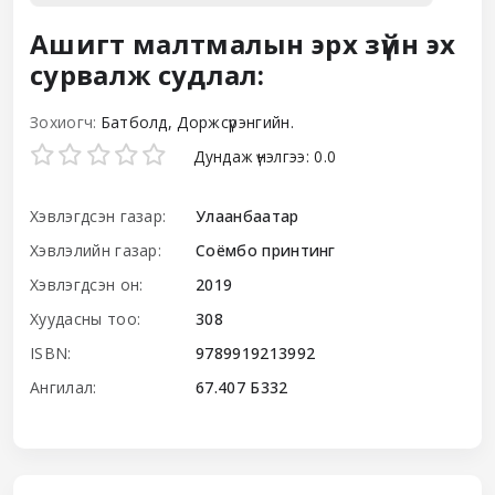
Ашигт малтмалын эрх зүйн эх
сурвалж судлал:
Зохиогч:
Батболд, Доржсүрэнгийн.
Star ratings
Дундаж үнэлгээ: 0.0
Хэвлэгдсэн газар:
Улаанбаатар
Хэвлэлийн газар:
Соёмбо принтинг
Хэвлэгдсэн он:
2019
Хуудасны тоо:
308
ISBN:
9789919213992
Ангилал:
67.407 Б332