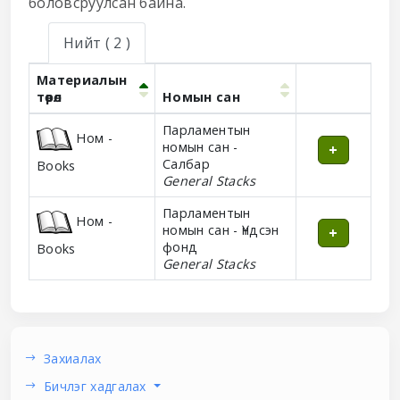
боловсруулсан байна.
Нийт
( 2 )
Материалын
төрөл
Номын сан
Holdings
Парламентын
Ном -
номын сан -
Салбар
Books
General Stacks
Парламентын
Ном -
номын сан - Үндсэн
фонд
Books
General Stacks
Захиалах
Бичлэг хадгалах