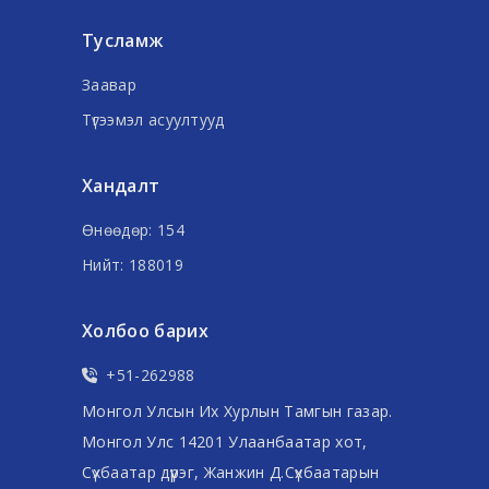
Тусламж
Заавар
Түгээмэл асуултууд
Хандалт
Өнөөдөр: 154
Нийт: 188019
Холбоо барих
+51-262988
Монгол Улсын Их Хурлын Тамгын газар.
Монгол Улс 14201 Улаанбаатар хот,
Сүхбаатар дүүрэг, Жанжин Д.Сүхбаатарын