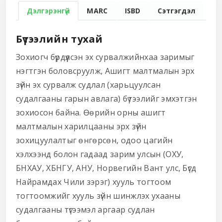
Дэлгэрэнгүй
MARC
ISBD
Сэтгэгдэл
Бүтээлийн тухай
Зохиогч бүрдүүлсэн эх сурвалжийнхаа заримыг
нэгтгэн боловсруулж, Ашигт малтмалын эрх
зүйн эх сурвалж судлал (харьцуулсан
судалгааны гарын авлага) бүтээлийг эмхэтгэн
зохиосон байна. Өөрийн орны ашигт
малтмалын харилцааны эрх зүйн
зохицуулалтыг өнгөрсөн, одоо цагийн
хэлхээнд болон гадаад зарим улсын (ОХУ,
БНХАУ, ХБНГУ, АНУ, Норвегийн Вант улс, Бүгд
Найрамдах Чили зэрэг) хууль тогтоом
тогтоомжийг хууль зүйн шинжлэх ухааны
судалгааны түгээмэл аргаар судлан