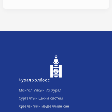
Чухал холбоос
Монгол Улсын Их Хурал
Сургалтын цахим систем
Хүрээлэнгийн мэдээллийн сан