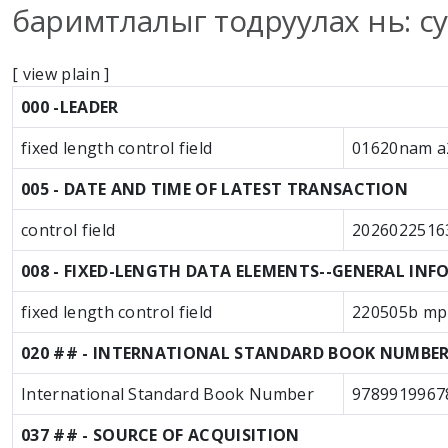
баримтлалыг тодруулах нь: су
[
view plain
]
MARC details
000 -LEADER
fixed length control field
01620nam a
005 - DATE AND TIME OF LATEST TRANSACTION
control field
2026022516
008 - FIXED-LENGTH DATA ELEMENTS--GENERAL IN
fixed length control field
220505b mp 
020 ## - INTERNATIONAL STANDARD BOOK NUMBE
International Standard Book Number
9789919967
037 ## - SOURCE OF ACQUISITION