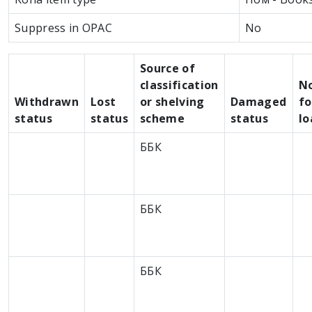
Suppress in OPAC
No
Source of
classification
N
Withdrawn
Lost
or shelving
Damaged
fo
status
status
scheme
status
lo
ББК
ББК
ББК