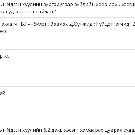
н Үндсэн хуулийн зургадугаар зүйлийн хоёр дахь хэсг
ь: судалгааны тайлан /
ахлагч : Б.Гүнбилэг ; Зөвлөх Д.Сүнжид ; Гүйцэтгэгчид :
өгс
р хот
ай
н Үндсэн хуулийн 6.2 дахь хэсэгт хамаарах цуврал суда