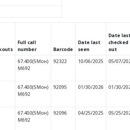
Date las
l
Full call
Date last
checked
kouts
number
Barcode
seen
out
67.400(5Мон)
92322
10/06/2025
05/07/20
М692
67.400(5Мон)
92095
01/30/2026
01/30/20
М692
67.400(5Мон)
92096
04/25/2025
05/25/20
М692