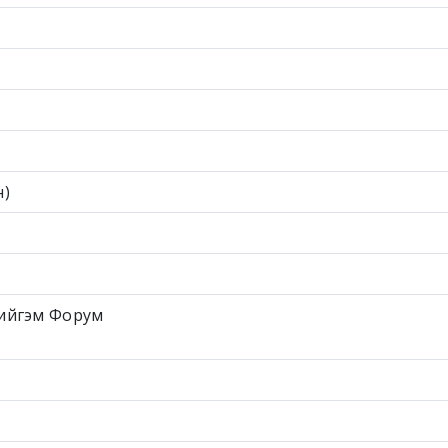
н)
ийгэм Форум