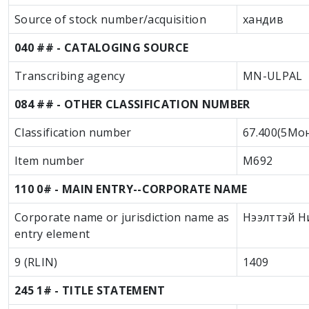
Source of stock number/acquisition
хандив
040 ## - CATALOGING SOURCE
Transcribing agency
MN-ULPAL
084 ## - OTHER CLASSIFICATION NUMBER
Classification number
67.400(5Мо
Item number
М692
110 0# - MAIN ENTRY--CORPORATE NAME
Corporate name or jurisdiction name as
Нээлттэй Н
entry element
9 (RLIN)
1409
245 1# - TITLE STATEMENT