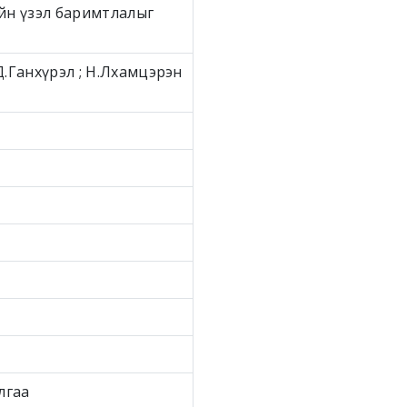
ийн үзэл баримтлалыг
 Д.Ганхүрэл ; Н.Лхамцэрэн
лгаа