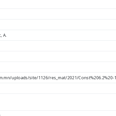
 А.
um.mn/uploads/site/1126/res_mat/2021/Const%206.2%20-
s