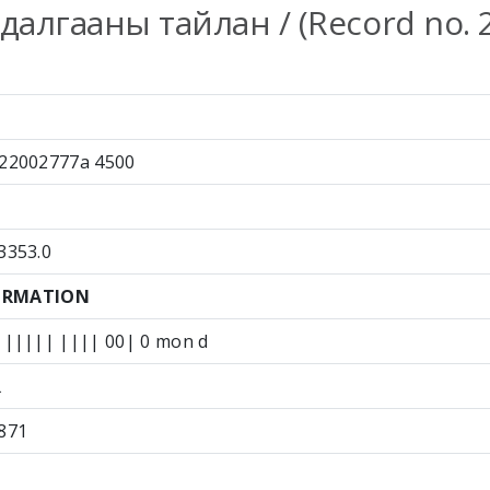
далгааны тайлан / (Record no. 
22002777a 4500
3353.0
FORMATION
||||| |||| 00| 0 mon d
R
871