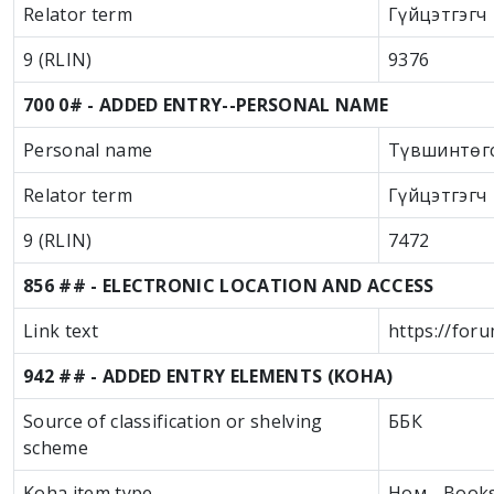
Relator term
Гүйцэтгэгч
9 (RLIN)
9376
700 0# - ADDED ENTRY--PERSONAL NAME
Personal name
Түвшинтөгс,
Relator term
Гүйцэтгэгч
9 (RLIN)
7472
856 ## - ELECTRONIC LOCATION AND ACCESS
Link text
https://for
942 ## - ADDED ENTRY ELEMENTS (KOHA)
Source of classification or shelving
ББК
scheme
Koha item type
Ном - Book