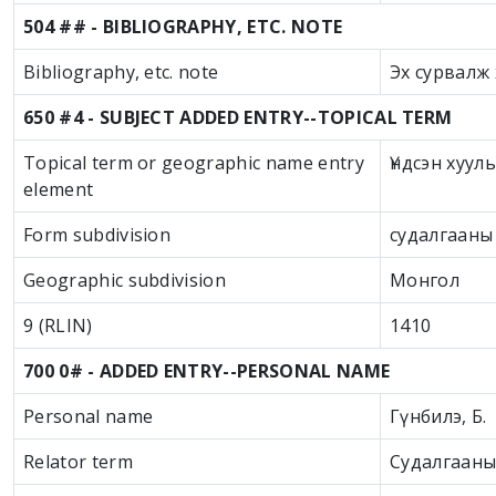
504 ## - BIBLIOGRAPHY, ETC. NOTE
Bibliography, etc. note
Эх сурвалж 
650 #4 - SUBJECT ADDED ENTRY--TOPICAL TERM
Topical term or geographic name entry
Үндсэн хууль
element
Form subdivision
судалгааны
Geographic subdivision
Монгол
9 (RLIN)
1410
700 0# - ADDED ENTRY--PERSONAL NAME
Personal name
Гүнбилэ, Б.
Relator term
Судалгааны