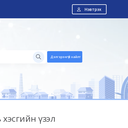
Нэвтрэх
Дэлгэрэнгүй хайлт
 хэсгийн үзэл