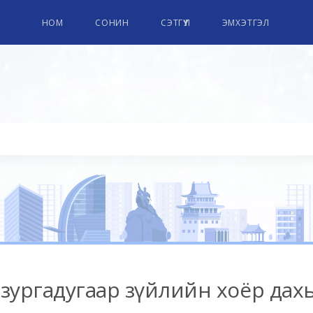
НОМ
СОНИН
СЭТГҮҮЛ
ЭМХЭТГЭЛ
зургадугаар зүйлийн хоёр дахь