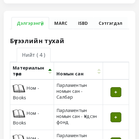
Дэлгэрэнгүй
MARC
ISBD
Сэтгэгдэл
Бүтээлийн тухай
Нийт
( 4 )
Материалын
төрөл
Номын сан
Holdings
Парламентын
Ном -
номын сан -
Салбар
Books
Парламентын
Ном -
номын сан - Үндсэн
фонд
Books
Парламентын
Ном -