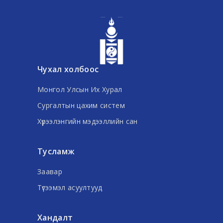
Чухал холбоос
Монгол Улсын Их Хурал
Сургалтын цахим систем
Хүрээлэнгийн мэдээллийн сан
Тусламж
Заавар
Түгээмэл асуултууд
Хандалт