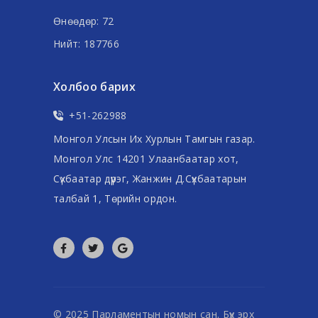
Өнөөдөр: 72
Нийт: 187766
Холбоо барих
+51-262988
Монгол Улсын Их Хурлын Тамгын газар.
Монгол Улс 14201 Улаанбаатар хот,
Сүхбаатар дүүрэг, Жанжин Д.Сүхбаатарын
талбай 1, Төрийн ордон.
© 2025 Парламентын номын сан. Бүх эрх