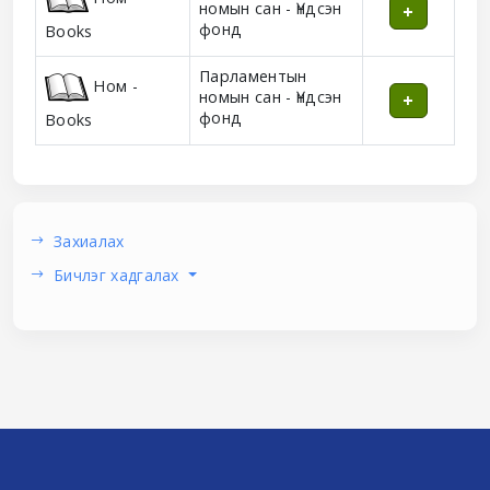
номын сан - Үндсэн
фонд
Books
Парламентын
Ном -
номын сан - Үндсэн
фонд
Books
Захиалах
Бичлэг хадгалах