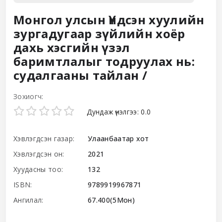
Монгол улсын Үндсэн хуулийн
зургадугаар зүйлийн хоёр
дахь хэсгийн үзэл
баримтлалыг тодруулах нь:
судалгааны тайлан /
Зохиогч:
Star ratings
Дундаж үнэлгээ: 0.0
Хэвлэгдсэн газар:
Улаанбаатар хот
Хэвлэгдсэн он:
2021
Хуудасны тоо:
132
ISBN:
9789919967871
Ангилал:
67.400(5Мон)