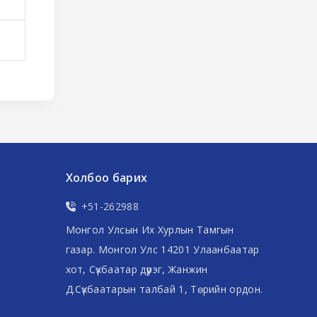
Холбоо барих
+51-262988
Монгол Улсын Их Хурлын Тамгын
газар. Монгол Улс 14201 Улаанбаатар
хот, Сүхбаатар дүүрэг, Жанжин
Д.Сүхбаатарын талбай 1, Төрийн ордон.