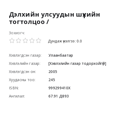
Дэлхийн улсуудын шүүхийн
тогтолцоо /
Зохиогч:
Star ratings
Дундаж үнэлгээ: 0.0
Хэвлэгдсэн газар:
Улаанбаатар
Хэвлэлийн газар:
[Хэвлэлийн газар тодорхойгүй]
Хэвлэгдсэн он:
2005
Хуудасны тоо:
245
ISBN:
999299410Х
Ангилал:
67.91 Д893