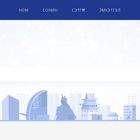
НОМ
СОНИН
СЭТГҮҮЛ
ЭМХЭТГЭЛ
ПАРЛАМЕНТЫН НОМЫН СА