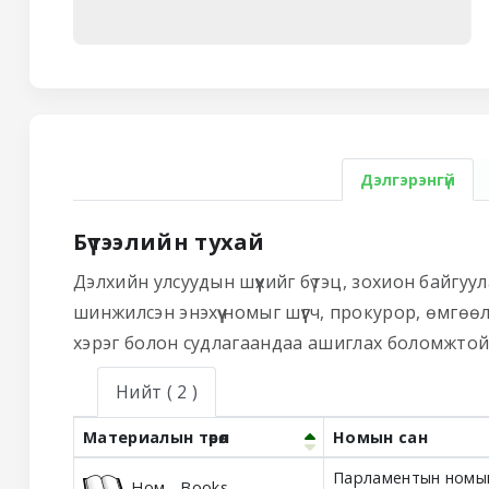
Дэлгэрэнгүй
Бүтээлийн тухай
Дэлхийн улсуудын шүүхийг бүтэц, зохион байгуул
шинжилсэн энэхүү номыг шүүгч, прокурор, өмгөө
хэрэг болон судлагаандаа ашиглах боломжтой
Нийт
( 2 )
Материалын төрөл
Номын сан
Holdings
Парламентын номын
Ном - Books