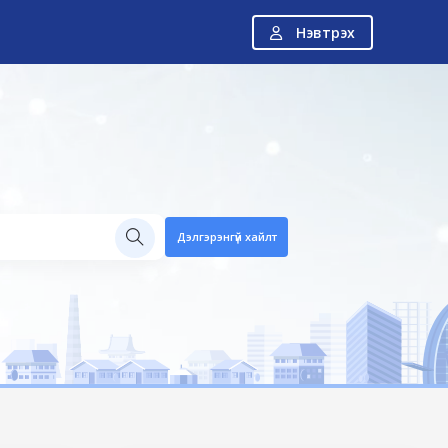
Нэвтрэх
Н
Дэлгэрэнгүй хайлт