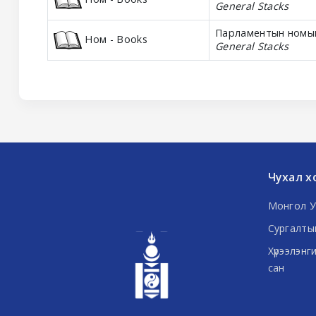
General Stacks
Парламентын номын 
Ном - Books
General Stacks
Чухал х
Монгол У
Сургалты
Хүрээлэнг
сан