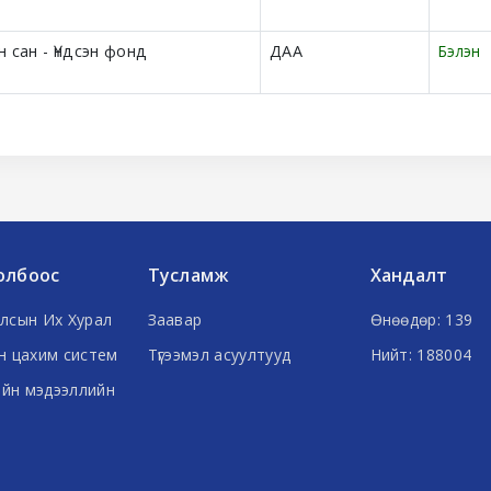
сан - Үндсэн фонд
ДАА
Бэлэн
олбоос
Тусламж
Хандалт
лсын Их Хурал
Заавар
Өнөөдөр: 139
н цахим систем
Түгээмэл асуултууд
Нийт: 188004
ийн мэдээллийн