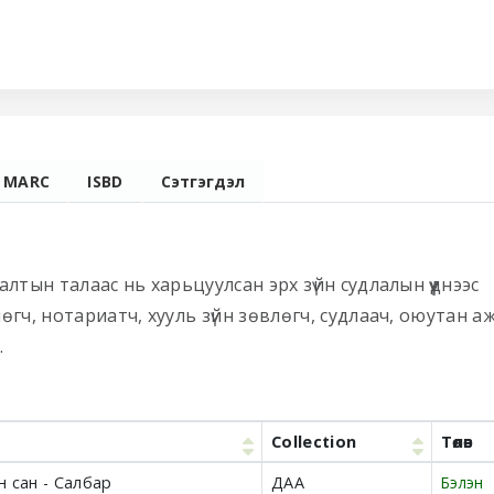
MARC
ISBD
Сэтгэгдэл
алтын талаас нь харьцуулсан эрх зүйн судлалын үүднээс
лөгч, нотариатч, хууль зүйн зөвлөгч, судлаач, оюутан а
.
Collection
Төлөв
 сан - Салбар
ДАА
Бэлэн