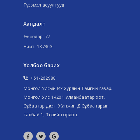
Түгээмэл асуултууд
Хандалт
Өнөөдөр: 77
Нийт: 187303
Холбоо барих
+51-262988
Монгол Улсын Их Хурлын Тамгын газар.
Монгол Улс 14201 Улаанбаатар хот,
Сүхбаатар дүүрэг, Жанжин Д.Сүхбаатарын
талбай 1, Төрийн ордон.