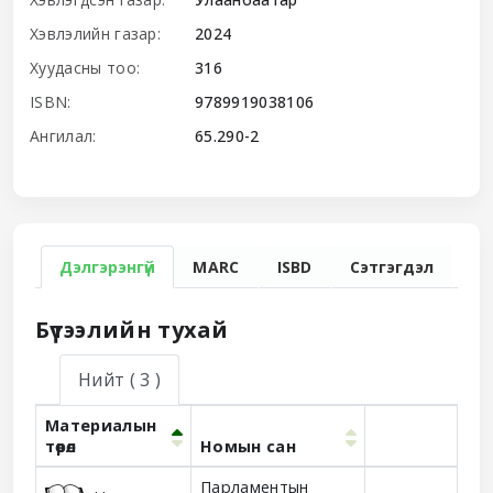
Хэвлэлийн газар:
2024
Хуудасны тоо:
316
ISBN:
9789919038106
Ангилал:
65.290-2
Дэлгэрэнгүй
MARC
ISBD
Сэтгэгдэл
Бүтээлийн тухай
Нийт
( 3 )
Материалын
төрөл
Номын сан
Holdings
Парламентын