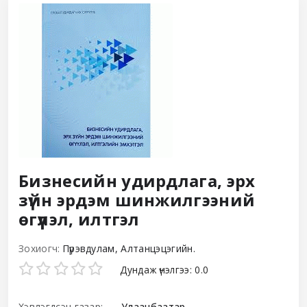
Бизнесийн удирдлага, эрх
зүйн эрдэм шинжилгээний
өгүүлэл, илтгэл
Зохиогч:
Пүрэвдулам, Алтанцэцэгийн.
Star ratings
Дундаж үнэлгээ: 0.0
Хэвлэгдсэн газар:
Улаанбаатар