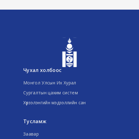
Чухал холбоос
Монгол Улсын Их Хурал
Сургалтын цахим систем
Хүрээлэнгийн мэдээллийн сан
Тусламж
Заавар