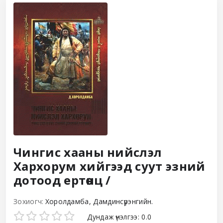
Чингис хааны нийслэл
Хархорум хийгээд суут эзний
дотоод ертөнц /
Зохиогч:
Хоролдамба, Дамдинсүрэнгийн.
Star ratings
Дундаж үнэлгээ: 0.0