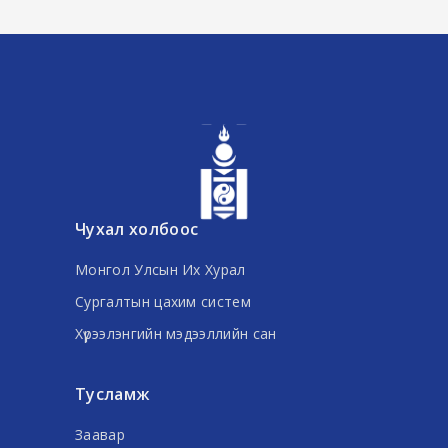
Чухал холбоос
Монгол Улсын Их Хурал
Сургалтын цахим систем
Хүрээлэнгийн мэдээллийн сан
Тусламж
Заавар