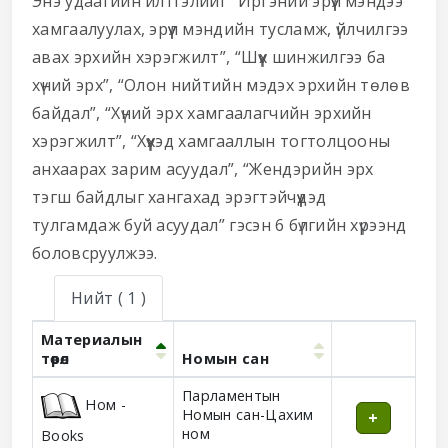
Энэ удаагийн илтгэлийг “Иргэний эрүүл мэндээ
хамгаалуулах, эрүүл мэндийн тусламж, үйлчилгээ
авах эрхийн хэрэгжилт”, “Шүүх шинжилгээ ба
хүний эрх”, “Олон нийтийн мэдэх эрхийн төлөв
байдал”, “Хүний эрх хамгаалагчийн эрхийн
хэрэгжилт”, “Хүүхэд хамгааллын тогтолцооны
анхаарах зарим асуудал”, “Жендэрийн эрх
тэгш байдлыг хангахад эрэгтэйчүүдэд
тулгамдаж буй асуудал” гэсэн 6 бүлгийн хүрээнд
боловсруулжээ.
Нийт
( 1 )
Материалын
төрөл
Номын сан
Holdings
Парламентын
Ном -
Номын сан-Цахим
ном
Books