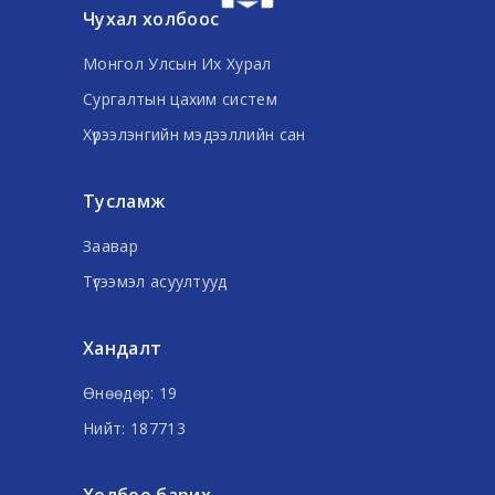
Чухал холбоос
Монгол Улсын Их Хурал
Сургалтын цахим систем
Хүрээлэнгийн мэдээллийн сан
Тусламж
Заавар
Түгээмэл асуултууд
Хандалт
Өнөөдөр: 19
Нийт: 187713
Холбоо барих