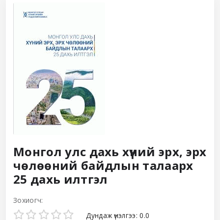
Монгол улс дахь хүний эрх, эрх
чөлөөний байдлын талаарх
25 дахь илтгэл
Зохиогч:
Star ratings
Дундаж үнэлгээ: 0.0