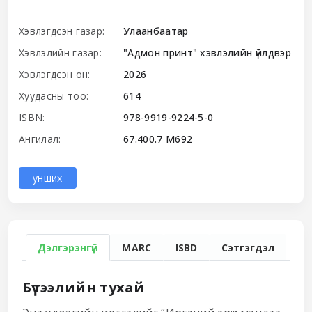
Хэвлэгдсэн газар:
Улаанбаатар
Хэвлэлийн газар:
"Адмон принт" хэвлэлийн үйлдвэр
Хэвлэгдсэн он:
2026
Хуудасны тоо:
614
ISBN:
978-9919-9224-5-0
Ангилал:
67.400.7 М692
унших
Дэлгэрэнгүй
MARC
ISBD
Сэтгэгдэл
Бүтээлийн тухай