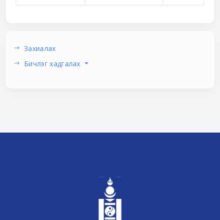
Захиалах
Бичлэг хадгалах