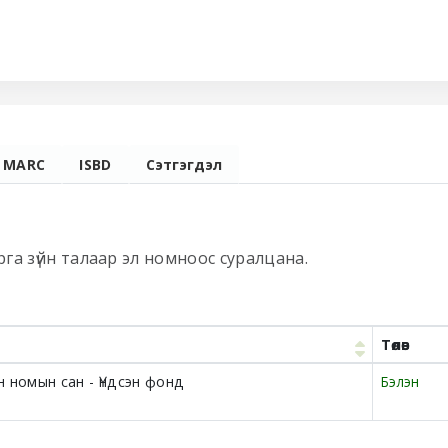
MARC
ISBD
Сэтгэгдэл
 арга зүйн талаар эл номноос суралцана.
Төлөв
 номын сан - Үндсэн фонд
Бэлэн