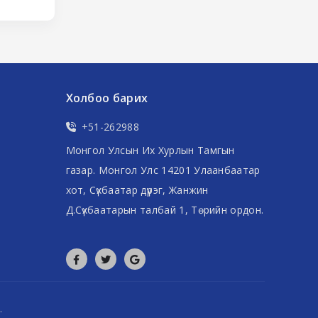
Холбоо барих
+51-262988
Монгол Улсын Их Хурлын Тамгын
газар. Монгол Улс 14201 Улаанбаатар
хот, Сүхбаатар дүүрэг, Жанжин
Д.Сүхбаатарын талбай 1, Төрийн ордон.
.