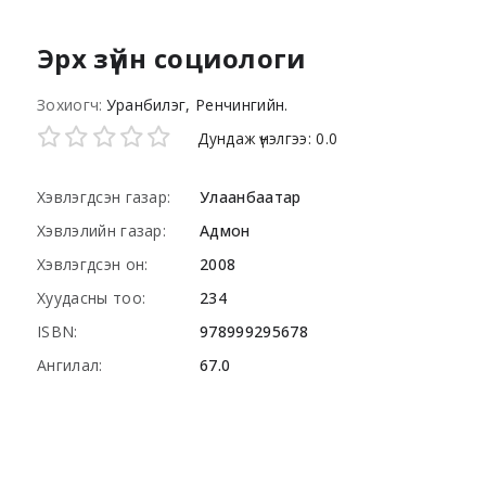
Эрх зүйн социологи
Зохиогч:
Уранбилэг, Ренчингийн.
Star ratings
Дундаж үнэлгээ: 0.0
Хэвлэгдсэн газар:
Улаанбаатар
Хэвлэлийн газар:
Адмон
Хэвлэгдсэн он:
2008
Хуудасны тоо:
234
ISBN:
978999295678
Ангилал:
67.0