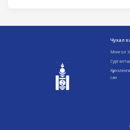
Чухал х
Монгол У
Сургалты
Хүрээлэнг
сан