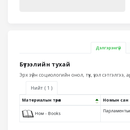
Дэлгэрэнгүй
Бүтээлийн тухай
Эрх зүйн социологийн онол, түүх, үзэл сэтгэлгээ,
Нийт
( 1 )
Материалын төрөл
Номын сан
Holdings
Парламентын
Ном - Books