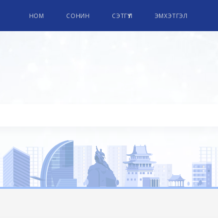
НОМ
СОНИН
СЭТГҮҮЛ
ЭМХЭТГЭЛ
ПАРЛАМЕНТЫН НОМЫН СА