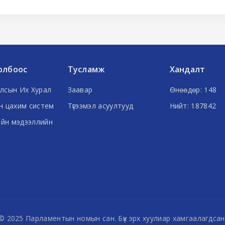
олбоос
Тусламж
Хандалт
лсын Их Хурал
Заавар
Өнөөдөр: 148
н цахим систем
Түгээмэл асуултууд
Нийт: 187842
ийн мэдээллийн
© 2025 Парламентын номын сан. Бүх эрх хуулиар хамгаалагдсан