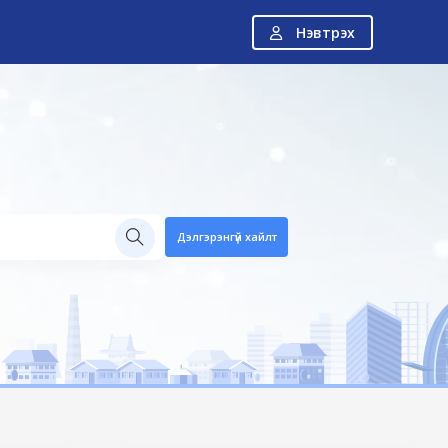
Нэвтрэх
Н
Дэлгэрэнгүй хайлт