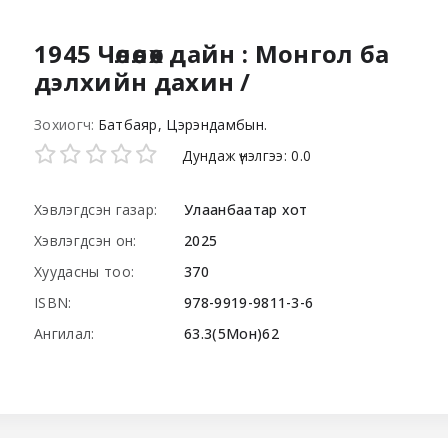
1945 Чөлөөлөх дайн : Монгол ба
дэлхийн дахин /
Зохиогч:
Батбаяр, Цэрэндамбын.
Star ratings
Дундаж үнэлгээ: 0.0
Хэвлэгдсэн газар:
Улаанбаатар хот
Хэвлэгдсэн он:
2025
Хуудасны тоо:
370
ISBN:
978-9919-9811-3-6
Ангилал:
63.3(5Мон)62