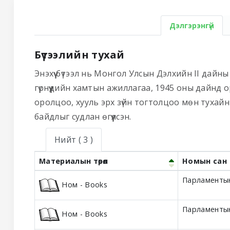
Дэлгэрэнгүй
Бүтээлийн тухай
Энэхүү бүтээл нь Монгол Улсын Дэлхийн II дайны
гүрнүүдийн хамтын ажиллагаа, 1945 оны дайнд 
оролцоо, хууль эрх зүйн тогтолцоо мөн тухайн ү
байдлыг судлан өгүүлсэн.
Нийт
( 3 )
Материалын төрөл
Номын сан
Holdings
Парламентын
Ном - Books
Парламентын
Ном - Books