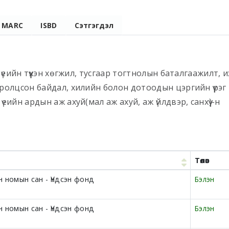
MARC
ISBD
Сэтгэгдэл
 үеийн түүхэн хөгжил, тусгаар тогтнолын баталгаажилт, и
оролцсон байдал, хилийн болон дотоодын цэргийн үүрэг
еийн ардын аж ахуй(мал аж ахуй, аж үйлдвэр, санхүү)-н
Төлөв
 номын сан - Үндсэн фонд
Бэлэн
 номын сан - Үндсэн фонд
Бэлэн