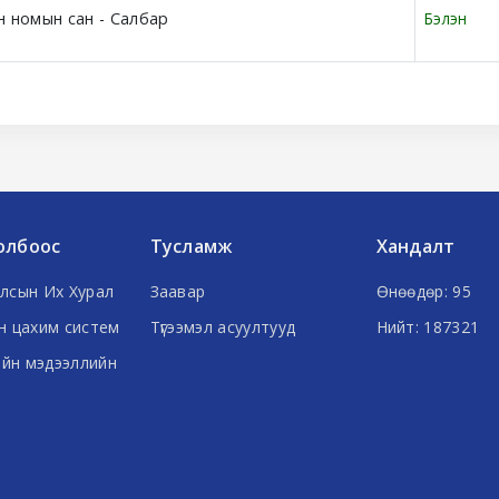
 номын сан - Салбар
Бэлэн
олбоос
Тусламж
Хандалт
лсын Их Хурал
Заавар
Өнөөдөр: 95
н цахим систем
Түгээмэл асуултууд
Нийт: 187321
ийн мэдээллийн