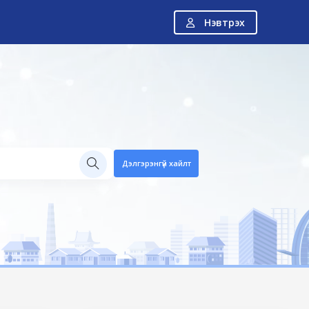
Нэвтрэх
Н
Дэлгэрэнгүй хайлт