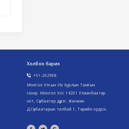
Холбоо барих
+51-262988
Монгол Улсын Их Хурлын Тамгын
газар. Монгол Улс 14201 Улаанбаатар
хот, Сүхбаатар дүүрэг, Жанжин
Д.Сүхбаатарын талбай 1, Төрийн ордон.