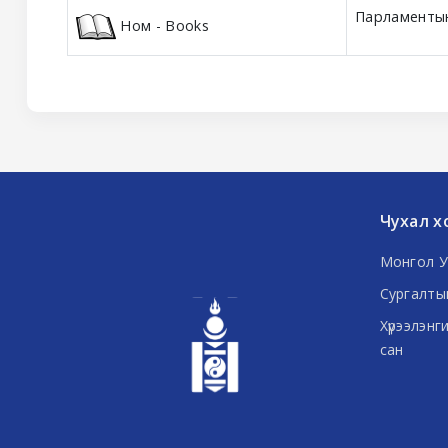
Парламентын
Ном - Books
Чухал х
Монгол У
Сургалты
Хүрээлэнг
сан