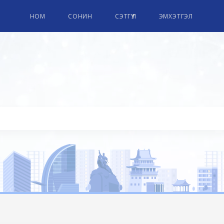
НОМ
СОНИН
СЭТГҮҮЛ
ЭМХЭТГЭЛ
ПАРЛАМЕНТЫН НОМЫН СА