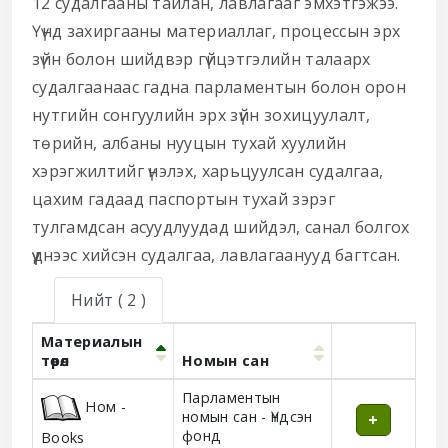
12 судалгааны тайлан, лавлагааг эмхэтгэжээ.
Үүнд захиргааны материаллаг, процессын эрх
зүйн болон шийдвэр гүйцэтгэлийн талаарх
судалгаанаас гадна парламентын болон орон
нутгийн сонгуулийн эрх зүйн зохицуулалт,
төрийн, албаны нууцын тухай хуулийн
хэрэгжилтийг үнэлэх, харьцуулсан судалгаа,
цахим гадаад паспортын тухай зэрэг
тулгамдсан асуудлуудад шийдэл, санал болгох
үүднээс хийсэн судалгаа, лавлагаанууд багтсан.
Нийт
( 2 )
Материалын
төрөл
Номын сан
Holdings
Парламентын
Ном -
номын сан - Үндсэн
фонд
Books