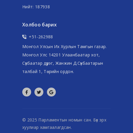
Нийт: 187938
Холбоо барих
+51-262988
Монгол Улсын Их Хурлын Тамгын газар.
Монгол Улс 14201 Улаанбаатар хот,
Сүхбаатар дүүрэг, Жанжин Д.Сүхбаатарын
талбай 1, Төрийн ордон.
© 2025 Парламентын номын сан. Бүх эрх
хуулиар хамгаалагдсан.