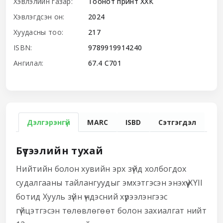
Хэвлэлийн газар:
Тоонот принт ХХК
Хэвлэгдсэн он:
2024
Хуудасны тоо:
217
ISBN:
9789919914240
Ангилал:
67.4 С701
Дэлгэрэнгүй
MARC
ISBD
Сэтгэгдэл
Бүтээлийн тухай
Нийтийн болон хувийн эрх зүйд холбогдох
судалгааны тайлангуудыг эмхэтгэсэн энэхүү XYII
ботид Хууль зүйн үндэсний хүрээлэнгээс
гүйцэтгэсэн төлөвлөгөөт болон захиалгат нийт