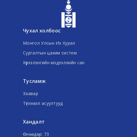
Чухал холбоос
Монгол Улсын Их Хурал
Сургалтын цахим систем
Хүрээлэнгийн мэдээллийн сан
Тусламж
Заавар
Түгээмэл асуултууд
Хандалт
Өнөөдөр: 73