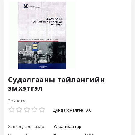
Судалгааны тайлангийн
эмхэтгэл
Зохиогч:
Star ratings
Дундаж үнэлгээ: 0.0
Хэвлэгдсэн газар:
Улаанбаатар