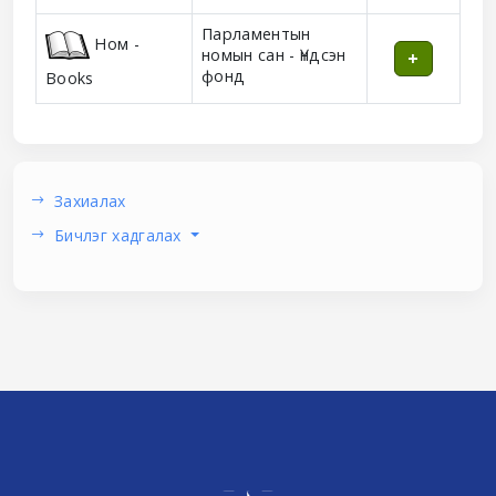
Парламентын
Ном -
номын сан - Үндсэн
фонд
Books
Захиалах
Бичлэг хадгалах