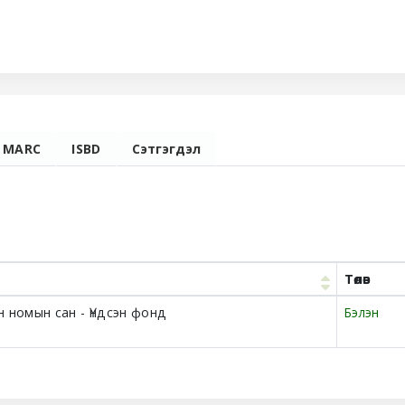
MARC
ISBD
Сэтгэгдэл
Төлөв
 номын сан - Үндсэн фонд
Бэлэн