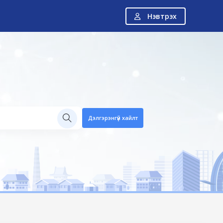
Нэвтрэх
Н
Дэлгэрэнгүй хайлт