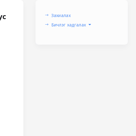
ус
Захиалах
Бичлэг хадгалах