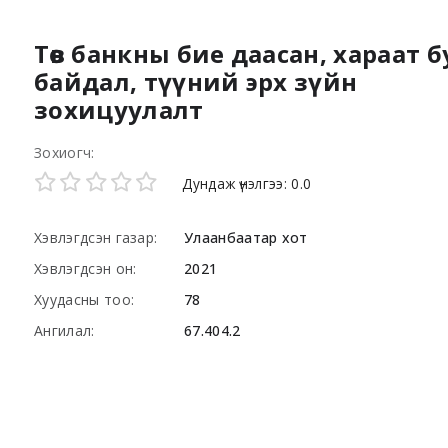
Төв банкны бие даасан, хараат б
байдал, түүний эрх зүйн
зохицуулалт
Зохиогч:
Star ratings
Дундаж үнэлгээ: 0.0
Хэвлэгдсэн газар:
Улаанбаатар хот
Хэвлэгдсэн он:
2021
Хуудасны тоо:
78
Ангилал:
67.404.2