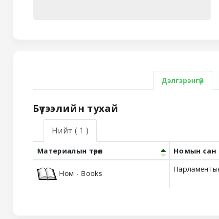
Дэлгэрэнгүй
Бүтээлийн тухай
Нийт
( 1 )
Материалын төрөл
Номын сан
Holdings
Парламентын
Ном - Books