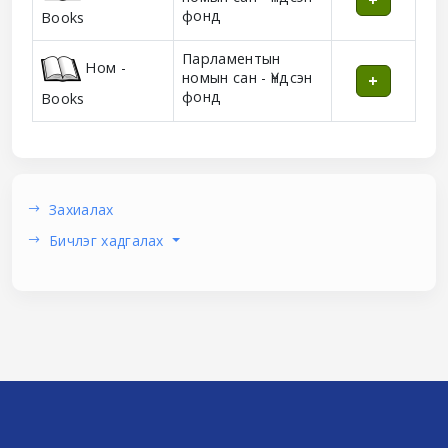
фонд
Books
Парламентын
Ном -
номын сан - Үндсэн
фонд
Books
Захиалах
Бичлэг хадгалах