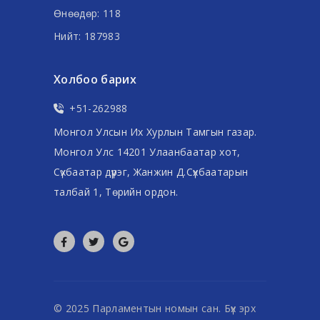
Өнөөдөр: 118
Нийт: 187983
Холбоо барих
+51-262988
Монгол Улсын Их Хурлын Тамгын газар.
Монгол Улс 14201 Улаанбаатар хот,
Сүхбаатар дүүрэг, Жанжин Д.Сүхбаатарын
талбай 1, Төрийн ордон.
© 2025 Парламентын номын сан. Бүх эрх