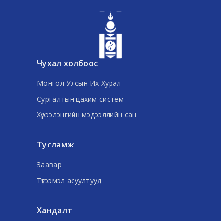
Чухал холбоос
Монгол Улсын Их Хурал
Сургалтын цахим систем
Хүрээлэнгийн мэдээллийн сан
Тусламж
Заавар
Түгээмэл асуултууд
Хандалт