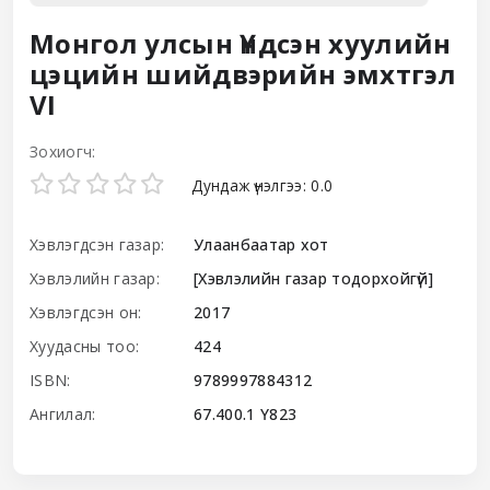
Монгол улсын Үндсэн хуулийн
цэцийн шийдвэрийн эмхтгэл
VI
Зохиогч:
Star ratings
Дундаж үнэлгээ: 0.0
Хэвлэгдсэн газар:
Улаанбаатар хот
Хэвлэлийн газар:
[Хэвлэлийн газар тодорхойгүй]
Хэвлэгдсэн он:
2017
Хуудасны тоо:
424
ISBN:
9789997884312
Ангилал:
67.400.1 Ү823