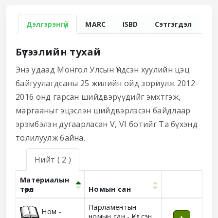
Дэлгэрэнгүй
MARC
ISBD
Сэтгэгдэл
Бүтээлийн тухай
Энэ удаад Монгол Улсын Үндсэн хуулийн цэц
байгуулагдсаны 25 жилийн ойд зориулж 2012-
2016 онд гарсан шийдвэрүүдийг эмхтгэж,
маргааныг эцэслэн шийдвэрлэсэн байдлаар
эрэмбэлэн дугаарласан V, VI ботийг Та бүхэнд
толилуулж байна.
Нийт
( 2 )
Материалын
төрөл
Номын сан
Holdings
Парламентын
Ном -
номын сан - Үндсэн