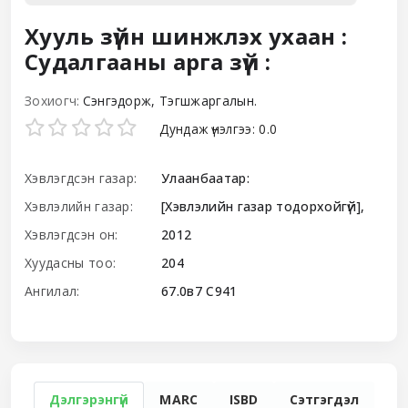
Хууль зүйн шинжлэх ухаан :
Cудалгааны арга зүй :
Зохиогч:
Сэнгэдорж, Тэгшжаргалын.
Star ratings
Дундаж үнэлгээ: 0.0
Хэвлэгдсэн газар:
Улаанбаатар:
Хэвлэлийн газар:
[Хэвлэлийн газар тодорхойгүй],
Хэвлэгдсэн он:
2012
Хуудасны тоо:
204
Ангилал:
67.0в7 С941
Дэлгэрэнгүй
MARC
ISBD
Сэтгэгдэл