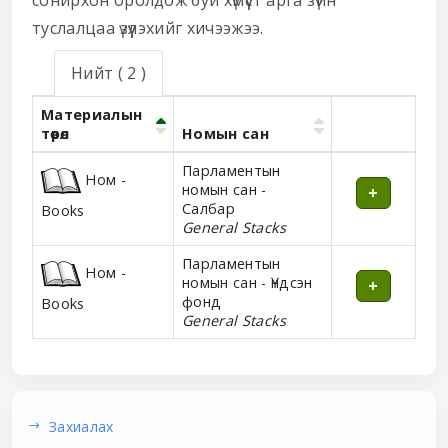
туслалцаа үзүүлэхийг хичээжээ.
Нийт
( 2 )
Материалын
төрөл
Номын сан
Holdings
Парламентын
Ном -
номын сан -
Салбар
Books
General Stacks
Парламентын
Ном -
номын сан - Үндсэн
фонд
Books
General Stacks
Захиалах