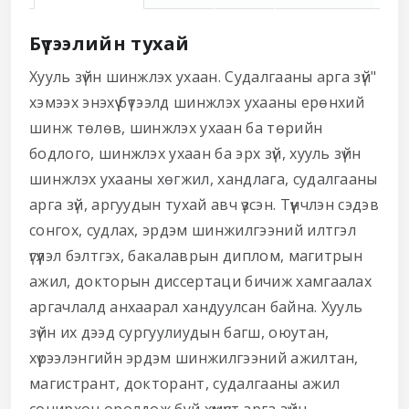
Бүтээлийн тухай
Хууль зүйн шинжлэх ухаан. Судалгааны арга зүй"
хэмээх энэхүү бүтээлд шинжлэх ухааны ерөнхий
шинж төлөв, шинжлэх ухаан ба төрийн
бодлого, шинжлэх ухаан ба эрх зүй, хууль зүйн
шинжлэх ухааны хөгжил, хандлага, судалгааны
арга зүй, аргуудын тухай авч үзсэн. Түүнчлэн сэдэв
сонгох, судлах, эрдэм шинжилгээний илтгэл
үгүүлэл бэлтгэх, бакалаврын диплом, магитрын
ажил, докторын диссертаци бичиж хамгаалах
аргачлалд анхаарал хандуулсан байна. Хууль
зүйн их дээд сургуулиудын багш, оюутан,
хүрээлэнгийн эрдэм шинжилгээний ажилтан,
магистрант, докторант, судалгааны ажил
сонирхон оролдож буй хүмүүст арга зүйн