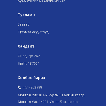
Хүрээлэнгийн мэдээллийн сан
Тусламж
Заавар
Түгээмэл асуултууд
Хандалт
Өнөөдөр: 262
Нийт: 187661
Холбоо барих
+51-262988
Монгол Улсын Их Хурлын Тамгын газар.
Монгол Улс 14201 Улаанбаатар хот,