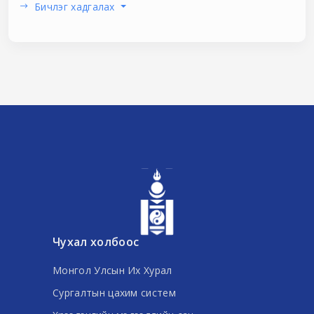
Бичлэг хадгалах
Чухал холбоос
Монгол Улсын Их Хурал
Сургалтын цахим систем