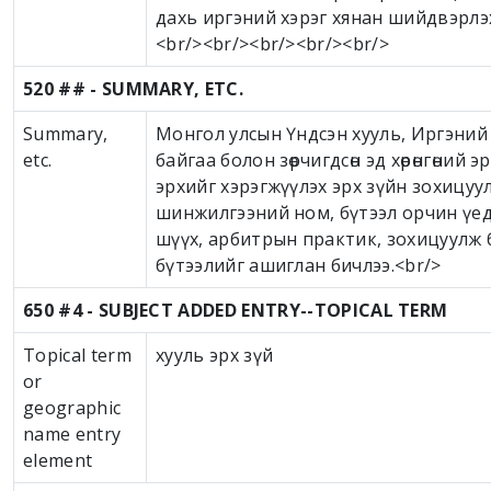
дахь иргэний хэрэг хянан шийдвэрлэх
<br/><br/><br/><br/><br/>
520 ## - SUMMARY, ETC.
Summary,
Монгол улсын Үндсэн хууль, Иргэний 
etc.
байгаа болон зөрчигдсөн эд хөрөнгөний
эрхийг хэрэгжүүлэх эрх зүйн зохицуу
шинжилгээний ном, бүтээл орчин үед
шүүх, арбитрын практик, зохицуулж 
бүтээлийг ашиглан бичлээ.<br/>
650 #4 - SUBJECT ADDED ENTRY--TOPICAL TERM
Topical term
хууль эрх зүй
or
geographic
name entry
element