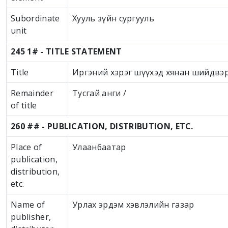
Subordinate
Хууль зүйн сургууль
unit
245 1# - TITLE STATEMENT
Title
Иргэний хэрэг шүүхэд хянан шийдвэрл
Remainder
Тусгай анги /
of title
260 ## - PUBLICATION, DISTRIBUTION, ETC.
Place of
Улаанбаатар
publication,
distribution,
etc.
Name of
Урлах эрдэм хэвлэлийн газар
publisher,