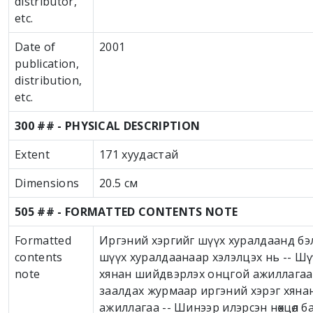
distributor,
etc.
Date of
2001
publication,
distribution,
etc.
300 ## - PHYSICAL DESCRIPTION
Extent
171 хуудастай
Dimensions
20.5 см
505 ## - FORMATTED CONTENTS NOTE
Formatted
Иргэний хэргийг шүүх хуралдаанд бэ
contents
шүүх хуралдаанаар хэлэлцэх нь -- Шү
note
хянан шийдвэрлэх онцгой ажиллагаа 
заалдах журмаар иргэний хэрэг хяна
ажиллагаа -- Шинээр илэрсэн нөхцөл 