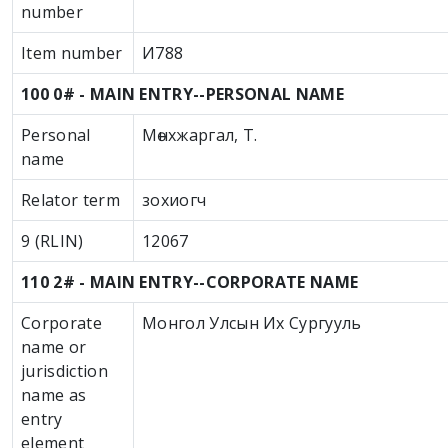
number
Item number
И788
100 0# - MAIN ENTRY--PERSONAL NAME
Personal
Мөнхжаргал, Т.
name
Relator term
зохиогч
9 (RLIN)
12067
110 2# - MAIN ENTRY--CORPORATE NAME
Corporate
Монгол Улсын Их Сургууль
name or
jurisdiction
name as
entry
element