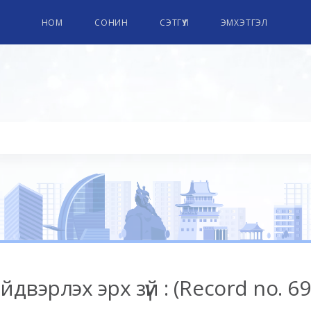
НОМ
СОНИН
СЭТГҮҮЛ
ЭМХЭТГЭЛ
двэрлэх эрх зүй : (Record no. 69