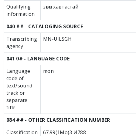
Qualifying
зөөлөн хавтастай
information
040 ## - CATALOGING SOURCE
Transcribing
MN-UlLSGH
agency
041 0# - LANGUAGE CODE
Language
mon
code of
text/sound
track or
separate
title
084 ## - OTHER CLASSIFICATION NUMBER
Classification
67.99(1Мо)3 И788