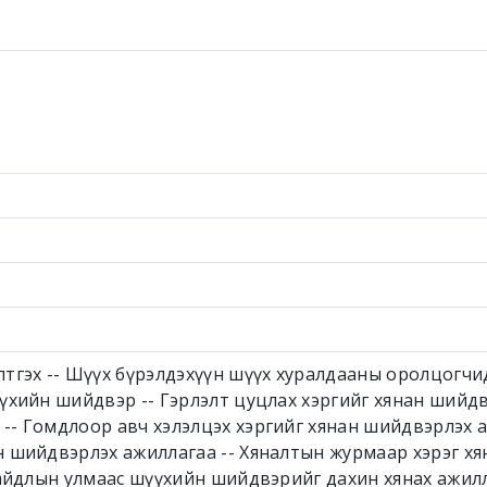
лтгэх -- Шүүх бүрэлдэхүүн шүүх хуралдааны оролцогчи
үхийн шийдвэр -- Гэрлэлт цуцлах хэргийг хянан шийдв
-- Гомдлоор авч хэлэлцэх хэргийг хянан шийдвэрлэх 
н шийдвэрлэх ажиллагаа -- Хяналтын журмаар хэрэг х
байдлын улмаас шүүхийн шийдвэрийг дахин хянах ажилл