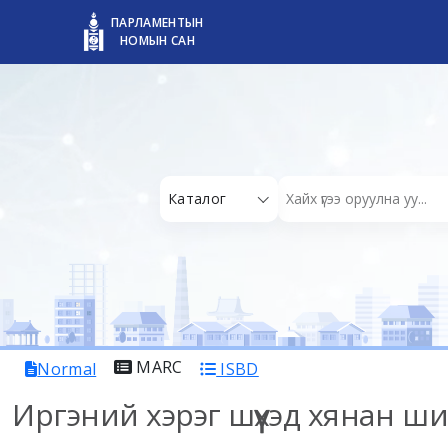
ПАРЛАМЕНТЫН
НОМЫН САН
Каталог
MARC
Normal
ISBD
Иргэний хэрэг шүүхэд хянан ший