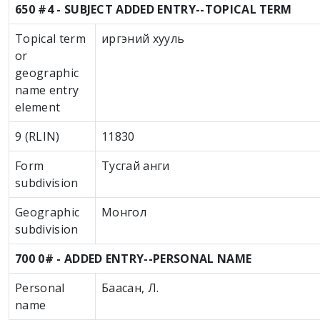
650 #4 - SUBJECT ADDED ENTRY--TOPICAL TERM
Topical term
иргэний хууль
or
geographic
name entry
element
9 (RLIN)
11830
Form
Тусгай анги
subdivision
Geographic
Монгол
subdivision
700 0# - ADDED ENTRY--PERSONAL NAME
Personal
Баасан, Л.
name