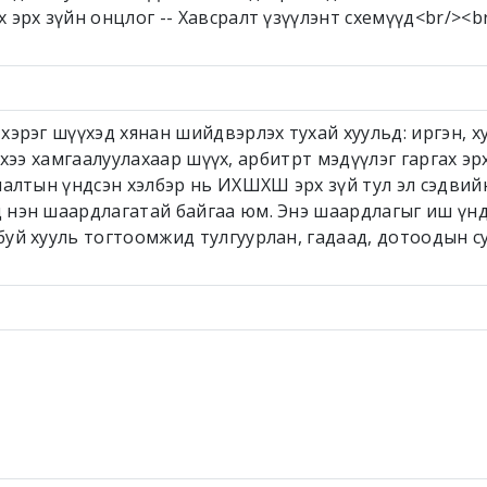
 эрх зүйн онцлог -- Хавсралт үзүүлэнт схемүүд<br/><b
хэрэг шүүхэд хянан шийдвэрлэх тухай хуульд: иргэн, х
 эрхээ хамгаалуулахаар шүүх, арбитрт мэдүүлэг гаргах эр
лалтын үндсэн хэлбэр нь ИХШХШ эрх зүй тул эл сэдвий
 нэн шаардлагатай байгаа юм. Энэ шаардлагыг иш үн
буй хууль тогтоомжид тулгуурлан, гадаад, дотоодын 