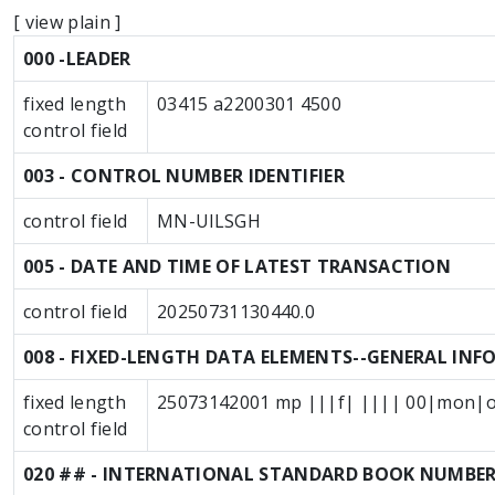
[
view plain
]
MARC details
000 -LEADER
fixed length
03415 a2200301 4500
control field
003 - CONTROL NUMBER IDENTIFIER
control field
MN-UlLSGH
005 - DATE AND TIME OF LATEST TRANSACTION
control field
20250731130440.0
008 - FIXED-LENGTH DATA ELEMENTS--GENERAL IN
fixed length
25073142001 mp |||f| |||| 00|mon|o
control field
020 ## - INTERNATIONAL STANDARD BOOK NUMBE