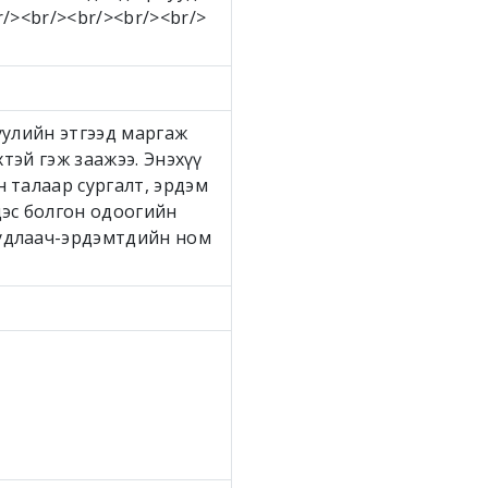
r/><br/><br/><br/><br/>
уулийн этгээд маргаж
хтэй гэж заажээ. Энэхүү
н талаар сургалт, эрдэм
дэс болгон одоогийн
судлаач-эрдэмтдийн ном