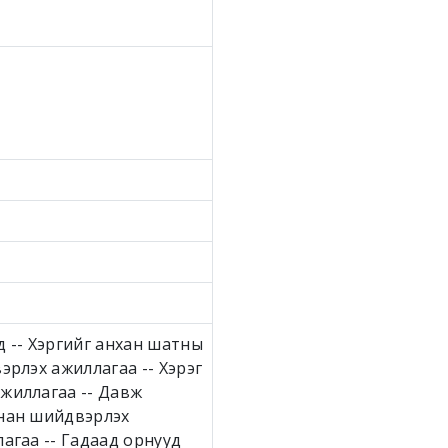
д -- Хэргийг анхан шатны
эрлэх ажиллагаа -- Хэрэг
ажиллагаа -- Давж
янан шийдвэрлэх
агаа -- Гадаад орнууд