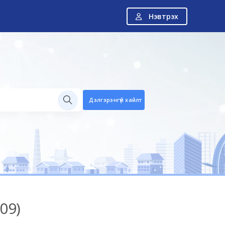
Нэвтрэх
Дэлгэрэнгүй хайлт
09)