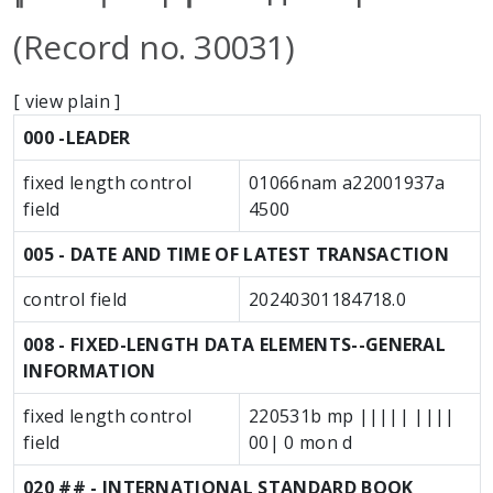
(Record no. 30031)
[
view plain
]
MARC details
000 -LEADER
fixed length control
01066nam a22001937a
field
4500
005 - DATE AND TIME OF LATEST TRANSACTION
control field
20240301184718.0
008 - FIXED-LENGTH DATA ELEMENTS--GENERAL
INFORMATION
fixed length control
220531b mp ||||| ||||
field
00| 0 mon d
020 ## - INTERNATIONAL STANDARD BOOK