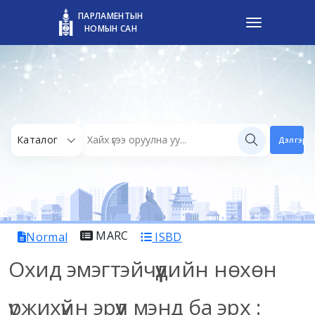
ПАРЛАМЕНТЫН
НОМЫН САН
Каталог
Дэлгэрэн
MARC
Normal
ISBD
Охид эмэгтэйчүүдийн нөхөн
үржихүйн эрүүл мэнд ба эрх :