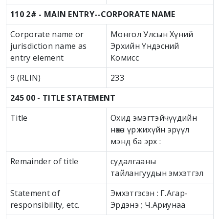
110 2# - MAIN ENTRY--CORPORATE NAME
Corporate name or
Монгол Улсын Хүний
jurisdiction name as
Эрхийн Үндэсний
entry element
Комисс
9 (RLIN)
233
245 00 - TITLE STATEMENT
Title
Охид эмэгтэйчүүдийн
нөхөн үржихүйн эрүүл
мэнд ба эрх :
Remainder of title
судалгааны
тайлангуудын эмхэтгэл
Statement of
Эмхэтгэсэн : Г.Агар-
responsibility, etc.
Эрдэнэ ; Ч.Ариунаа