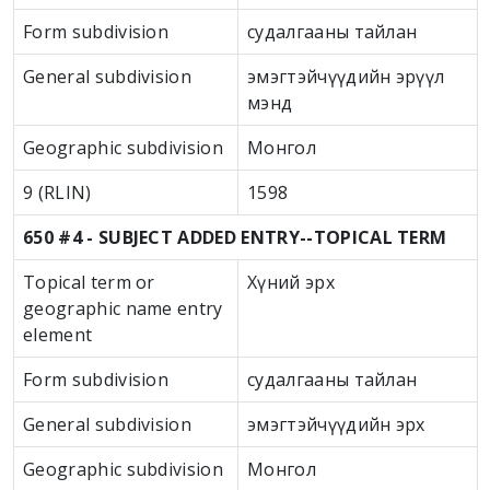
Form subdivision
судалгааны тайлан
General subdivision
эмэгтэйчүүдийн эрүүл
мэнд
Geographic subdivision
Монгол
9 (RLIN)
1598
650 #4 - SUBJECT ADDED ENTRY--TOPICAL TERM
Topical term or
Хүний эрх
geographic name entry
element
Form subdivision
судалгааны тайлан
General subdivision
эмэгтэйчүүдийн эрх
Geographic subdivision
Монгол