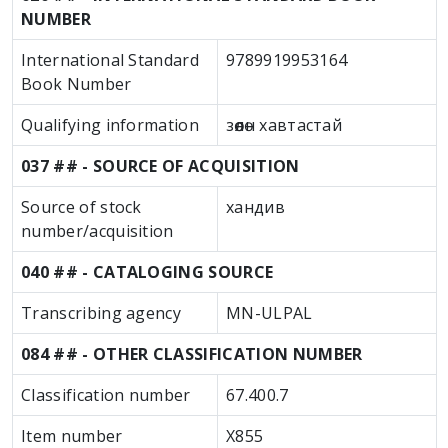
NUMBER
International Standard
9789919953164
Book Number
Qualifying information
зөөлөн хавтастай
037 ## - SOURCE OF ACQUISITION
Source of stock
хандив
number/acquisition
040 ## - CATALOGING SOURCE
Transcribing agency
MN-ULPAL
084 ## - OTHER CLASSIFICATION NUMBER
Classification number
67.400.7
Item number
Х855