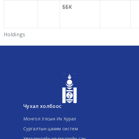
ББК
Holdings
Чухал холбоос
Монгол Улсын Их Хурал
Сургалтын цахим систем
Хүрээлэнгийн мэдээллийн сан