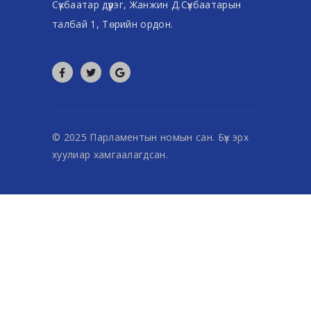
Сүхбаатар дүүрэг, Жанжин Д.Сүхбаатарын
талбай 1, Төрийн ордон.
© 2025 Парламентын номын сан. Бүх эрх
хуулиар хамгаалагдсан.