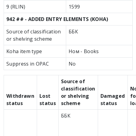
9 (RLIN)
1599
942 ## - ADDED ENTRY ELEMENTS (KOHA)
Source of classification
ББК
or shelving scheme
Koha item type
Ном - Books
Suppress in OPAC
No
Source of
classification
N
Withdrawn
Lost
or shelving
Damaged
fo
status
status
scheme
status
lo
ББК