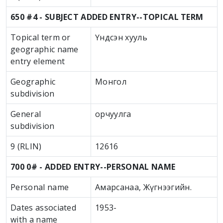
650 #4 - SUBJECT ADDED ENTRY--TOPICAL TERM
Topical term or
Үндсэн хууль
geographic name
entry element
Geographic
Монгол
subdivision
General
орчуулга
subdivision
9 (RLIN)
12616
700 0# - ADDED ENTRY--PERSONAL NAME
Personal name
Амарсанаа, Жүгнээгийн.
Dates associated
1953-
with a name