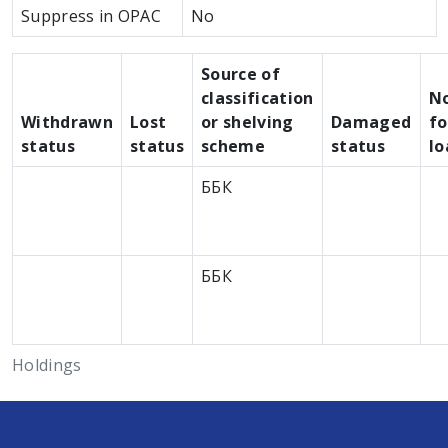
Suppress in OPAC
No
Source of
classification
N
Withdrawn
Lost
or shelving
Damaged
fo
status
status
scheme
status
lo
ББК
ББК
Holdings