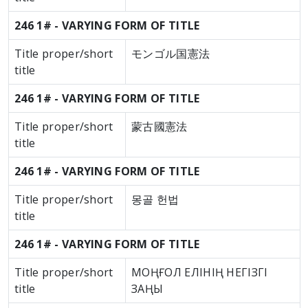
246 1# - VARYING FORM OF TITLE
Title proper/short
モンゴル国憲法
title
246 1# - VARYING FORM OF TITLE
Title proper/short
蒙古國憲法
title
246 1# - VARYING FORM OF TITLE
Title proper/short
몽골 헌법
title
246 1# - VARYING FORM OF TITLE
Title proper/short
МОҢҒОЛ ЕЛІНІҢ НЕГІЗГІ
title
ЗАҢЫ