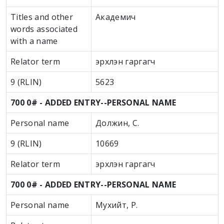
Titles and other
Академич
words associated
with a name
Relator term
эрхлэн гаргагч
9 (RLIN)
5623
700 0# - ADDED ENTRY--PERSONAL NAME
Personal name
Должин, С.
9 (RLIN)
10669
Relator term
эрхлэн гаргагч
700 0# - ADDED ENTRY--PERSONAL NAME
Personal name
Мухийт, Р.