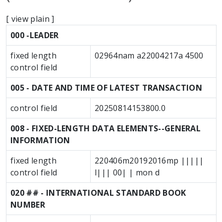
[
view plain
]
MARC details
000 -LEADER
fixed length
02964nam a22004217a 4500
control field
005 - DATE AND TIME OF LATEST TRANSACTION
control field
20250814153800.0
008 - FIXED-LENGTH DATA ELEMENTS--GENERAL
INFORMATION
fixed length
220406m20192016mp |||||
control field
l||| 00| | mon d
020 ## - INTERNATIONAL STANDARD BOOK
NUMBER