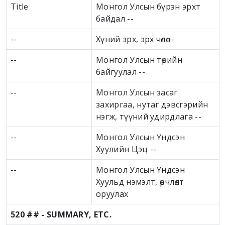
Title
Монгол Улсын бүрэн эрхт
байдал --
--
Хүний эрх, эрх чөлөө --
--
Монгол Улсын төрийн
байгуулал --
--
Монгол Улсын засаг
захиргаа, нутаг дэвсгэрийн
нэгж, түүний удирдлага --
--
Монгол Улсын Үндсэн
Хуулийн Цэц --
--
Монгол Улсын Үндсэн
Хуульд нэмэлт, өөрчлөлт
оруулах
520 ## - SUMMARY, ETC.