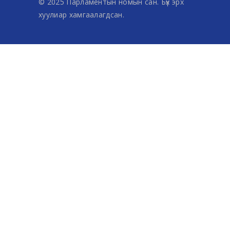
© 2025 Парламентын номын сан. Бүх эрх
хуулиар хамгаалагдсан.