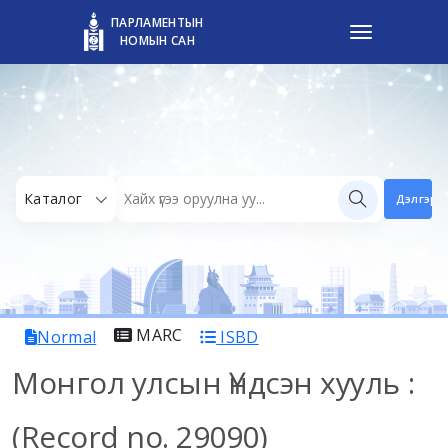
ПАРЛАМЕНТЫН
НОМЫН САН
Каталог
Дэлгэрэн
MARC
Normal
ISBD
Монгол улсын Үндсэн хууль :
(Record no. 29090)