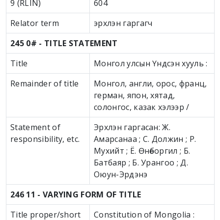
9 (RLIN)
604
Relator term
эрхлэн гаргагч
245 0# - TITLE STATEMENT
Title
Монгол улсын Үндсэн хууль :
Remainder of title
Монгол, англи, орос, франц,
герман, япон, хятад,
солонгос, казак хэлээр /
Statement of
Эрхлэн гаргасан: Ж.
responsibility, etc.
Амарсанаа ; С. Должин ; Р.
Мухийт ; Ё. Өнөборгил ; Б.
Батбаяр ; Б. Урангоо ; Д.
Оюун-Эрдэнэ
246 11 - VARYING FORM OF TITLE
Title proper/short
Constitution of Mongolia :