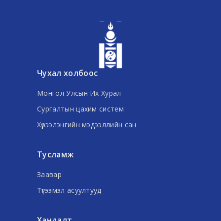
Чухал холбоос
Монгол Улсын Их Хурал
Сургалтын цахим систем
Хүрээлэнгийн мэдээллийн сан
Тусламж
Заавар
Түгээмэл асуултууд
Хандалт