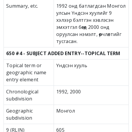
Summary, etc.
1992 онд батлагдсан Монгол
улсын Үндсэн хуулийг 9
хэлээр бэлтгэн хэвлэсэн
эмхэтгэл бөгөөд 2000 онд
оруулсан нэмэлт, өөрчлөлтийг
тусгасан.
650 #4 - SUBJECT ADDED ENTRY--TOPICAL TERM
Topical term or
Үндсэн хууль
geographic name
entry element
Chronological
1992, 2000
subdivision
Geographic
Монгол
subdivision
9 (RLIN)
605