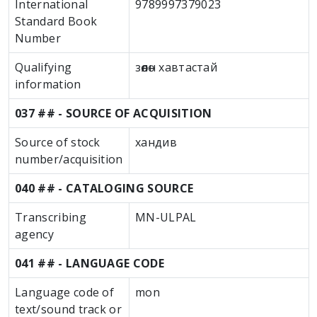
International
9789997379023
Standard Book
Number
Qualifying
зөөлөн хавтастай
information
037 ## - SOURCE OF ACQUISITION
Source of stock
хандив
number/acquisition
040 ## - CATALOGING SOURCE
Transcribing
MN-ULPAL
agency
041 ## - LANGUAGE CODE
Language code of
mon
text/sound track or