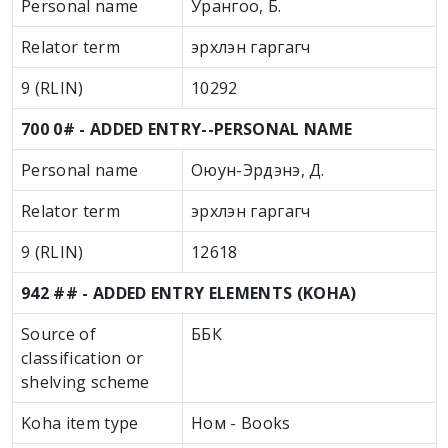
Personal name
Урангоо, Б.
Relator term
эрхлэн гаргагч
9 (RLIN)
10292
700 0# - ADDED ENTRY--PERSONAL NAME
Personal name
Оюун-Эрдэнэ, Д.
Relator term
эрхлэн гаргагч
9 (RLIN)
12618
942 ## - ADDED ENTRY ELEMENTS (KOHA)
Source of
ББК
classification or
shelving scheme
Koha item type
Ном - Books