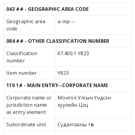
043 ## - GEOGRAPHIC AREA CODE
Geographic area
a-mp---
code
084 ## - OTHER CLASSIFICATION NUMBER
Classification
67.400.1 Ү823
number
Item number
Ү823
110 1# - MAIN ENTRY--CORPORATE NAME
Corporate name or
Монгол Улсын Үндсэн
jurisdiction name
хуулийн Цэц
as entry element
Subordinate unit
Судалгааны төв