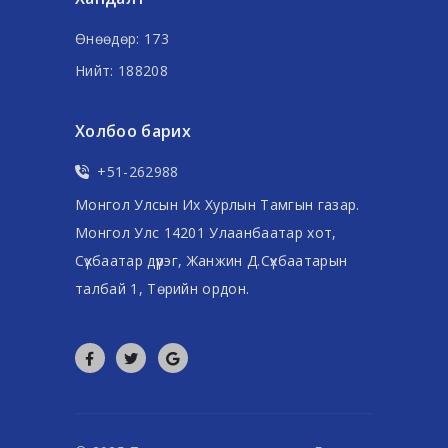
Өнөөдөр: 173
Нийт: 188208
Холбоо барих
+51-262988
Монгол Улсын Их Хурлын Тамгын газар.
Монгол Улс 14201 Улаанбаатар хот,
Сүхбаатар дүүрэг, Жанжин Д.Сүхбаатарын
талбай 1, Төрийн ордон.