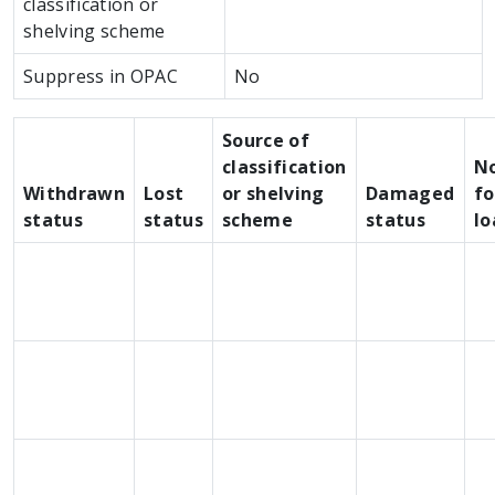
classification or
shelving scheme
Suppress in OPAC
No
Source of
classification
N
Withdrawn
Lost
or shelving
Damaged
fo
status
status
scheme
status
lo