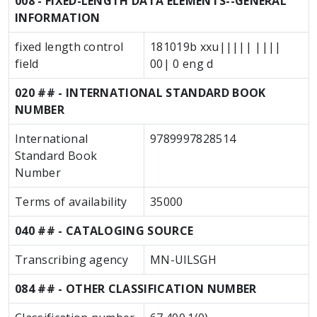
008 - FIXED-LENGTH DATA ELEMENTS--GENERAL
INFORMATION
fixed length control
181019b xxu||||| ||||
field
00| 0 eng d
020 ## - INTERNATIONAL STANDARD BOOK
NUMBER
International
9789997828514
Standard Book
Number
Terms of availability
35000
040 ## - CATALOGING SOURCE
Transcribing agency
MN-UlLSGH
084 ## - OTHER CLASSIFICATION NUMBER