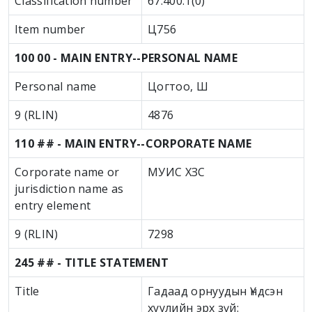
Classification number
67.400.1(0)
Item number
Ц756
100 00 - MAIN ENTRY--PERSONAL NAME
Personal name
Цогтоо, Ш
9 (RLIN)
4876
110 ## - MAIN ENTRY--CORPORATE NAME
Corporate name or
МУИС ХЗС
jurisdiction name as
entry element
9 (RLIN)
7298
245 ## - TITLE STATEMENT
Title
Гадаад орнуудын Үндсэн
хуулийн эрх зүй: