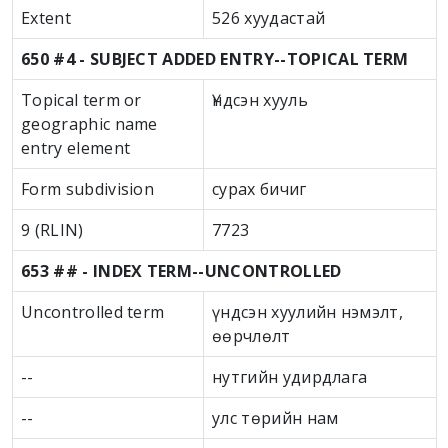
Extent
526 хуудастай
650 #4 - SUBJECT ADDED ENTRY--TOPICAL TERM
Topical term or
Үндсэн хууль
geographic name
entry element
Form subdivision
сурах бичиг
9 (RLIN)
7723
653 ## - INDEX TERM--UNCONTROLLED
Uncontrolled term
үндсэн хуулийн нэмэлт,
өөрчлөлт
--
нутгийн удирдлага
--
улс төрийн нам