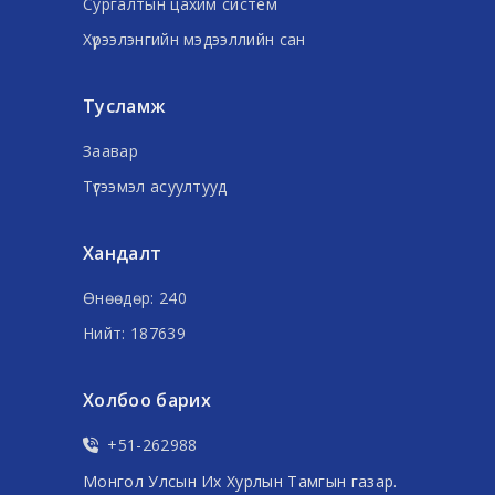
Сургалтын цахим систем
Хүрээлэнгийн мэдээллийн сан
Тусламж
Заавар
Түгээмэл асуултууд
Хандалт
Өнөөдөр: 240
Нийт: 187639
Холбоо барих
+51-262988
Монгол Улсын Их Хурлын Тамгын газар.