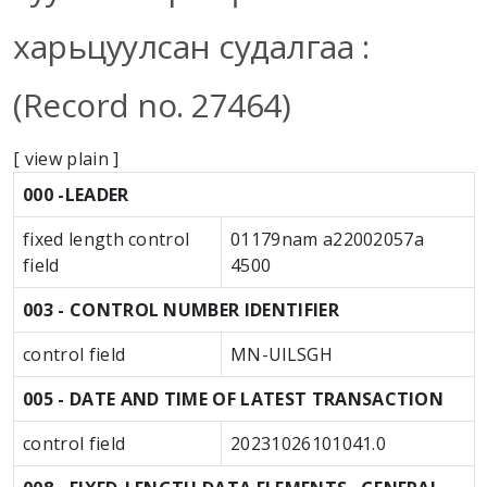
харьцуулсан судалгаа :
(Record no. 27464)
[
view plain
]
MARC details
000 -LEADER
fixed length control
01179nam a22002057a
field
4500
003 - CONTROL NUMBER IDENTIFIER
control field
MN-UlLSGH
005 - DATE AND TIME OF LATEST TRANSACTION
control field
20231026101041.0