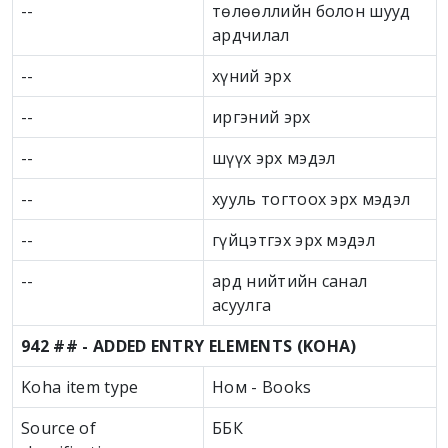
--
төлөөллийн болон шууд
ардчилал
--
хүний эрх
--
иргэний эрх
--
шүүх эрх мэдэл
--
хууль тогтоох эрх мэдэл
--
гүйцэтгэх эрх мэдэл
--
ард нийтийн санал
асуулга
942 ## - ADDED ENTRY ELEMENTS (KOHA)
Koha item type
Ном - Books
Source of
ББК