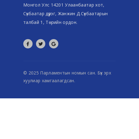
Монгол Улс 14201 Улаанбаатар хот,
Сүхбаатар дүүрэг, Жанжин Д.Сүхбаатарын
талбай 1, Төрийн ордон.
© 2025 Парламентын номын сан. Бүх эрх
хуулиар хамгаалагдсан.