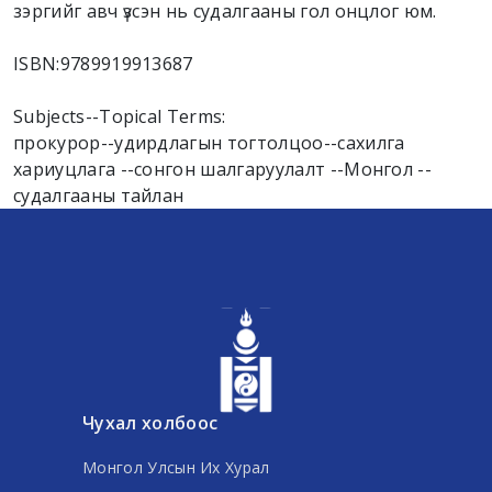
зэргийг авч үзсэн нь судалгааны гол онцлог юм.
ISBN:
9789919913687
Subjects--Topical Terms:
прокурор--удирдлагын тогтолцоо--сахилга
хариуцлага --сонгон шалгаруулалт --Монгол --
судалгааны тайлан
Чухал холбоос
Монгол Улсын Их Хурал