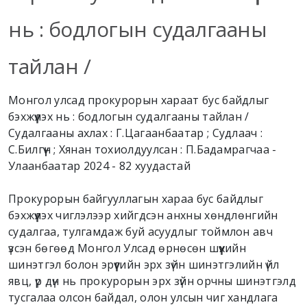
нь :
бодлогын судалгааны
тайлан /
Монгол улсад прокурорын хараат бус байдлыг
бэхжүүлэх нь : бодлогын судалгааны тайлан /
Судалгааны ахлах : Г.Цагаанбаатар ; Судлаач :
С.Билгүүн ; Хянан тохиолдуулсан : П.Бадамрагчаа -
Улаанбаатар 2024 - 82 хуудастай
Прокурорын байгууллагын хараа бус байдлыг
бэхжүүлэх чиглэлээр хийгдсэн анхны хөндлөнгийн
судалгаа, тулгамдаж буй асуудлыг тоймлон авч
үзсэн бөгөөд Монгол Улсад өрнөсөн шүүхийн
шинэтгэл болон эрүүгийн эрх зүйн шинэтгэлийн үйл
явц, үр дүн нь прокурорын эрх зүйн орчны шинэтгэлд
тусгалаа олсон байдал, олон улсын чиг хандлага