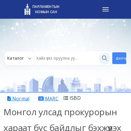
ПАРЛАМЕНТЫН
НОМЫН САН
Каталог
Дэлгэрэн
ISBD
Normal
MARC
Монгол улсад прокурорын
хараат бус байдлыг бэхжүүлэх