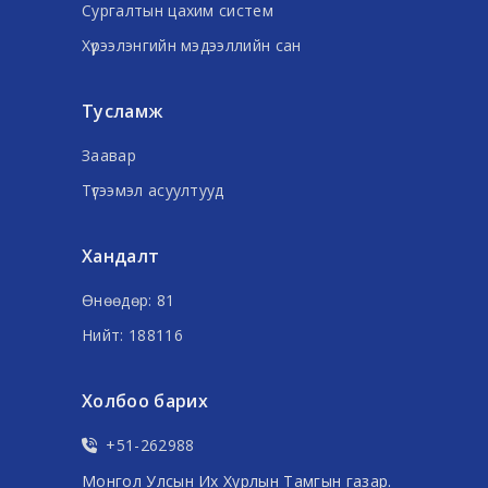
Сургалтын цахим систем
Хүрээлэнгийн мэдээллийн сан
Тусламж
Заавар
Түгээмэл асуултууд
Хандалт
Өнөөдөр: 81
Нийт: 188116
Холбоо барих
+51-262988
Монгол Улсын Их Хурлын Тамгын газар.