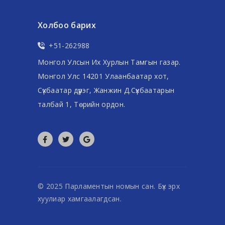
Холбоо барих
+51-262988
Монгол Улсын Их Хурлын Тамгын газар.
Монгол Улс 14201 Улаанбаатар хот,
Сүхбаатар дүүрэг, Жанжин Д.Сүхбаатарын
талбай 1, Төрийн ордон.
© 2025 Парламентын номын сан. Бүх эрх
хуулиар хамгаалагдсан.