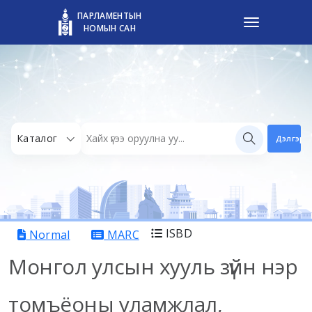
ПАРЛАМЕНТЫН
НОМЫН САН
Каталог
Дэлгэрэн
ISBD
Normal
MARC
Монгол улсын хууль зүйн нэр
томъёоны уламжлал,