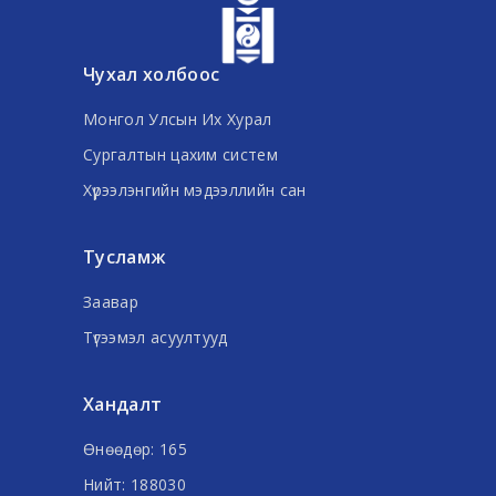
Чухал холбоос
Монгол Улсын Их Хурал
Сургалтын цахим систем
Хүрээлэнгийн мэдээллийн сан
Тусламж
Заавар
Түгээмэл асуултууд
Хандалт
Өнөөдөр: 165
Нийт: 188030