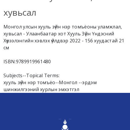
хувьсал
Монгол улсын хууль зүйн нэр томъёоны уламжлал,
хувьсал - Улаанбаатар хот Хууль Зүйн Үндэсний
Хүрээлэнгийн хэвлэх үйлдвэр 2022 - 156 хуудастай 21
см
ISBN:
9789919961480
Subjects--Topical Terms:
хууль зүйн нэр томъёо--Монгол --эрдэм
шинжилгээний хурлын эмхэтгэл