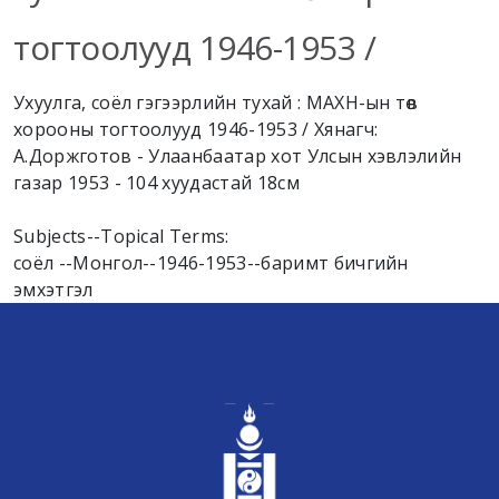
тогтоолууд 1946-1953 /
Ухуулга, соёл гэгээрлийн тухай : МАХН-ын төв
хорооны тогтоолууд 1946-1953 / Хянагч:
А.Доржготов - Улаанбаатар хот Улсын хэвлэлийн
газар 1953 - 104 хуудастай 18см
Subjects--Topical Terms:
соёл --Монгол--1946-1953--баримт бичгийн
эмхэтгэл