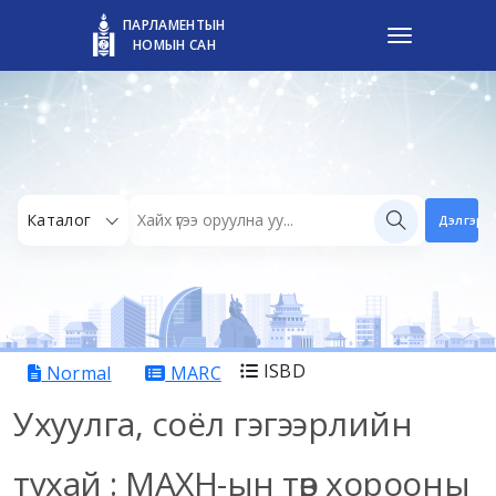
ПАРЛАМЕНТЫН
НОМЫН САН
Каталог
Дэлгэрэн
ISBD
Normal
MARC
Ухуулга, соёл гэгээрлийн
тухай :
МАХН-ын төв хорооны