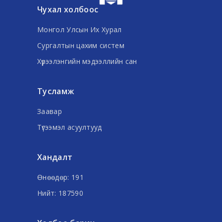
Чухал холбоос
Монгол Улсын Их Хурал
Сургалтын цахим систем
Хүрээлэнгийн мэдээллийн сан
Тусламж
Заавар
Түгээмэл асуултууд
Хандалт
Өнөөдөр: 191
Нийт: 187590