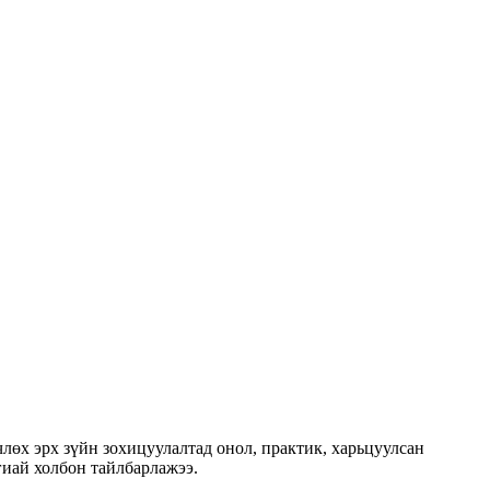
лөх эрх зүйн зохицуулалтад онол, практик, харьцуулсан
гиай холбон тайлбарлажээ.