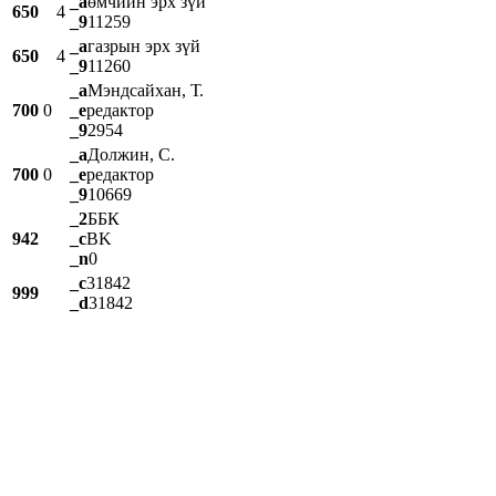
_a
өмчийн эрх зүй
650
4
_9
11259
_a
газрын эрх зүй
650
4
_9
11260
_a
Мэндсайхан, Т.
700
0
_e
редактор
_9
2954
_a
Должин, С.
700
0
_e
редактор
_9
10669
_2
ББК
942
_c
BK
_n
0
_c
31842
999
_d
31842