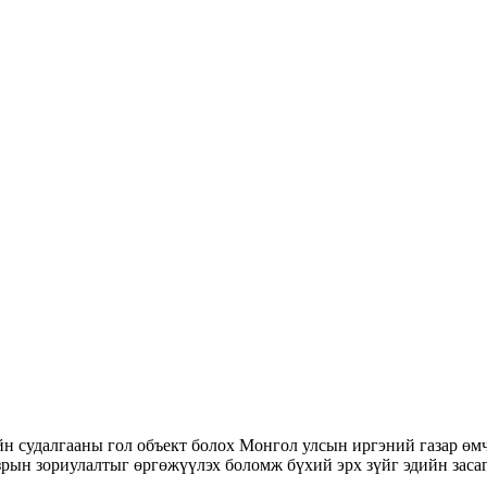
йн судалгааны гол объект болох Монгол улсын иргэний газар өмч
рын зориулалтыг өргөжүүлэх боломж бүхий эрх зүйг эдийн заса