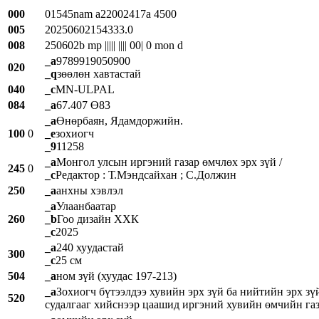
000
01545nam a22002417a 4500
005
20250602154333.0
008
250602b mp ||||| |||| 00| 0 mon d
_a
9789919050900
020
_q
зөөлөн хавтастай
040
_c
MN-ULPAL
084
_a
67.407 Ө83
_a
Өнөрбаян, Ядамдоржийн.
100
0
_e
зохиогч
_9
11258
_a
Монгол улсын иргэний газар өмчлөх эрх зүй /
245
0
_c
Редактор : Т.Мэндсайхан ; С.Должин
250
_a
анхны хэвлэл
_a
Улаанбаатар
260
_b
Гоо дизайн ХХК
_c
2025
_a
240 хуудастай
300
_c
25 см
504
_a
ном зүй (хуудас 197-213)
_a
Зохиогч бүтээлдээ хувийн эрх зүй ба нийтийн эрх зү
520
судалгааг хийснээр цаашид иргэний хувийн өмчийн газ