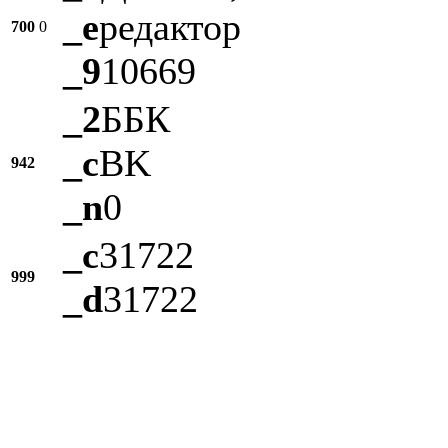
_e
редактор
700
0
_9
10669
_2
ББК
_c
BK
942
_n
0
_c
31722
999
_d
31722