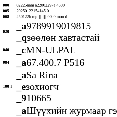
000
02225nam a22002297a 4500
005
20250122154145.0
008
250122b mp ||||| |||| 00| 0 mon d
_a
9789919019815
020
_q
зөөлөн хавтастай
_c
MN-ULPAL
040
_a
67.400.7 Р516
084
_a
Sa Rina
_e
зохиогч
100
1
_9
10665
_a
Шүүхийн журмаар гэр