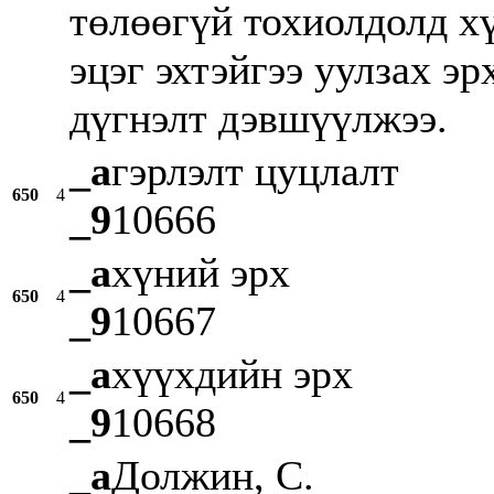
төлөөгүй тохиолдолд х
эцэг эхтэйгээ уулзах эр
дүгнэлт дэвшүүлжээ.
_a
гэрлэлт цуцлалт
650
4
_9
10666
_a
хүний эрх
650
4
_9
10667
_a
хүүхдийн эрх
650
4
_9
10668
_a
Должин, С.