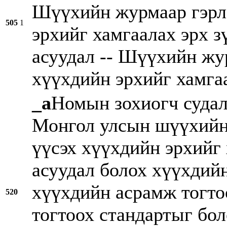
Шүүхийн журмаар гэрлэ
505
1
эрхийг хамгаалах эрх 
асуудал -- Шүүхийн жу
хүүхдийн эрхийг хамга
_a
Номын зохиогч суда
Монгол улсын шүүхийн 
үүсэх хүүхдийн эрхийг 
асуудал болох хүүхдийн
хүүхдийн асрамж тогтоо
520
тогтоох стандартыг бол