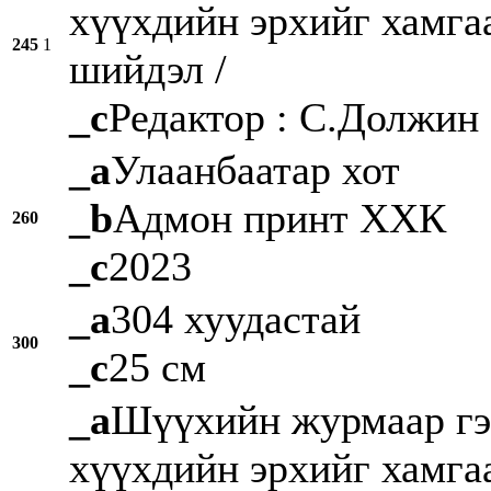
хүүхдийн эрхийг хамгаа
245
1
шийдэл /
_c
Редактор : С.Должин
_a
Улаанбаатар хот
_b
Адмон принт ХХК
260
_c
2023
_a
304 хуудастай
300
_c
25 см
_a
Шүүхийн журмаар гэр
хүүхдийн эрхийг хамгаа