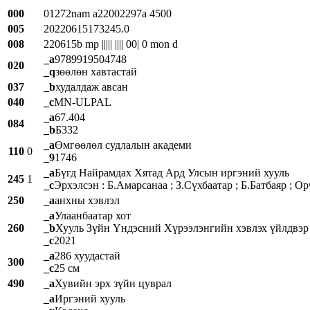
000
01272nam a22002297a 4500
005
20220615173245.0
008
220615b mp ||||| |||| 00| 0 mon d
_a
9789919504748
020
_q
зөөлөн хавтастай
037
_b
худалдаж авсан
040
_c
MN-ULPAL
_a
67.404
084
_b
Б332
_a
Өмгөөлөл судлалын академи
110
0
_9
1746
_a
Бүгд Найрамдах Хятад Ард Улсын иргэний хууль
245
1
_c
Эрхэлсэн : Б.Амарсанаа ; З.Сүхбаатар ; Б.Батбаяр ; О
250
_a
анхны хэвлэл
_a
Улаанбаатар хот
260
_b
Хууль Зүйн Үндэсний Хүрээлэнгийн хэвлэх үйлдвэр
_c
2021
_a
286 хуудастай
300
_c
25 см
490
_a
Хувийн эрх зүйн цуврал
_a
Иргэний хууль