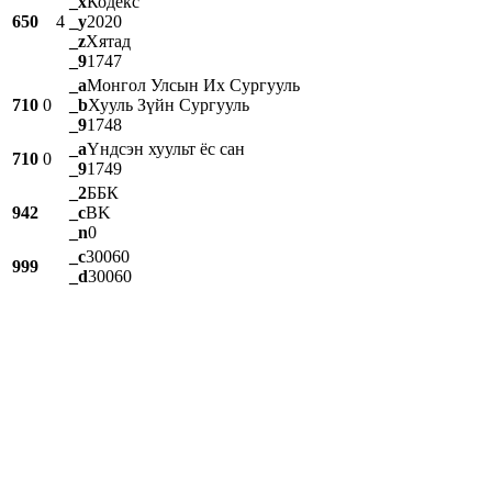
_x
Кодекс
650
4
_y
2020
_z
Хятад
_9
1747
_a
Монгол Улсын Их Сургууль
710
0
_b
Хууль Зүйн Сургууль
_9
1748
_a
Үндсэн хуульт ёс сан
710
0
_9
1749
_2
ББК
942
_c
BK
_n
0
_c
30060
999
_d
30060