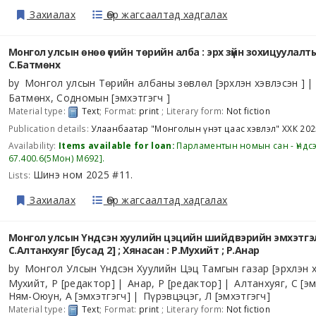
Захиалах
Өөр жагсаалтад хадгалах
Монгол улсын өнөө үеийн төрийн алба : эрх зүйн зохицуулалтын
С.Батмөнх
by
Монгол улсын Төрийн албаны зөвлөл
[эрхлэн хэвлэсэн ]
Батмөнх, Содномын
[эмхэтгэгч ]
Material type:
Text
; Format:
print
; Literary form:
Not fiction
Publication details:
Улаанбаатар
"Монголын үнэт цаас хэвлэл" ХХК
202
Availability:
Items available for loan:
Парламентын номын сан - Үндс
67.400.6(5Мон) М692
.
Шинэ ном 2025 #11
Lists:
.
Захиалах
Өөр жагсаалтад хадгалах
Монгол улсын Үндсэн хуулийн цэцийн шийдвэрийн эмхэтгэл 
С.Алтанхуяг [бусад 2] ; Хянасан : Р.Мухийт ; Р.Анар
by
Монгол Улсын Үндсэн Хуулийн Цэц Тамгын газар
[эрхлэн х
Мухийт, Р
[редактор]
Анар, Р
[редактор]
Алтанхуяг, С
[эм
Ням-Оюун, А
[эмхэтгэгч]
Пүрэвцэцэг, Л
[эмхэтгэгч]
Material type:
Text
; Format:
print
; Literary form:
Not fiction