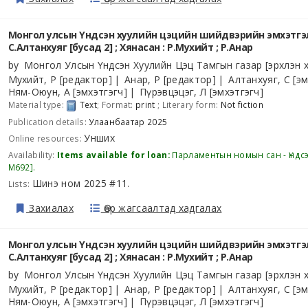
Монгол улсын Үндсэн хуулийн цэцийн шийдвэрийн эмхэтгэл 
С.Алтанхуяг [бусад 2] ; Хянасан : Р.Мухийт ; Р.Анар
by
Монгол Улсын Үндсэн Хуулийн Цэц Тамгын газар
[эрхлэн х
Мухийт, Р
[редактор]
Анар, Р
[редактор]
Алтанхуяг, С
[эм
Ням-Оюун, А
[эмхэтгэгч]
Пүрэвцэцэг, Л
[эмхэтгэгч]
Material type:
Text
; Format:
print
; Literary form:
Not fiction
Publication details:
Улаанбаатар
2025
Унших
Online resources:
Availability:
Items available for loan:
Парламентын номын сан - Үндс
М692
.
Шинэ ном 2025 #11
Lists:
.
Захиалах
Өөр жагсаалтад хадгалах
Монгол улсын Үндсэн хуулийн цэцийн шийдвэрийн эмхэтгэл 
С.Алтанхуяг [бусад 2] ; Хянасан : Р.Мухийт ; Р.Анар
by
Монгол Улсын Үндсэн Хуулийн Цэц Тамгын газар
[эрхлэн х
Мухийт, Р
[редактор]
Анар, Р
[редактор]
Алтанхуяг, С
[эм
Ням-Оюун, А
[эмхэтгэгч]
Пүрэвцэцэг, Л
[эмхэтгэгч]