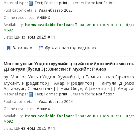
Material type:
Text
; Format:
print
; Literary form:
Not fiction
Publication details:
Улаанбаатар
2025
Унших
Online resources:
Availability:
Items available for loan:
Парламентын номын сан - Үндс
М692
.
Шинэ ном 2025 #11
Lists:
.
Захиалах
Өөр жагсаалтад хадгалах
Монгол улсын Үндсэн хуулийн цэцийн шийдвэрийн эмхэтгэл 
Д.Гантуяа [бусад 3] ; Хянасан : Р.Мухийт ; Р.Анар
by
Монгол Улсын Үндсэн Хуулийн Цэц Тамгын газар
[эрхлэн х
Мухийт, Р
[редактор]
Анар, Р
[редактор]
Гантуяа, Д
[эмхэ
Алтанхуяг, С
[эмхэтгэгч]
Ням-Оюун, А
[эмхэтгэгч]
Амарса
Material type:
Text
; Format:
print
; Literary form:
Not fiction
Publication details:
Улаанбаатар
2024
Унших
Online resources:
Availability:
Items available for loan:
Парламентын номын сан - Үндс
М692
.
Шинэ ном 2025 #11
Lists:
.