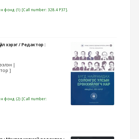
эн фонд
(1)
Call number:
328.4 P37
.
йл хэрэг /
Редактор :
ээлэн
тор ]
эн фонд
(2)
Call number: