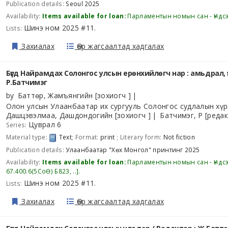
Publication details:
Seoul
2025
Availability:
Items available for loan:
Парламентын номын сан - Үндс
Шинэ ном 2025 #11
Lists:
.
Захиалах
Өөр жагсаалтад хадгалах
Бүгд Найрамдах Солонгос улсын ерөнхийлөгч нар : амьдрал, ү
Р.Батчимэг
by
Баттөр, Жамъянгийн
[зохиогч ]
Олон улсын Улаанбаатар их сургууль Солонгос судлалын хүр
Дашцэвэлмаа, Дашдондогийн
[зохиогч ]
Батчимэг, Р
[редак
Цуврал 6
Series:
Material type:
Text
; Format:
print
; Literary form:
Not fiction
Publication details:
Улаанбаатар
"Хөх Монгол" принтинг
2025
Availability:
Items available for loan:
Парламентын номын сан - Үндс
67.400.6(5СоӨ) Б823, ..
.
Шинэ ном 2025 #11
Lists:
.
Захиалах
Өөр жагсаалтад хадгалах