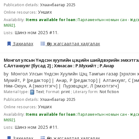
Publication details:
Улаанбаатар
2025
Унших
Online resources:
Availability:
Items available for loan:
Парламентын номын сан - Үндс
М692
.
Шинэ ном 2025 #11
Lists:
.
Захиалах
Өөр жагсаалтад хадгалах
Монгол улсын Үндсэн хуулийн цэцийн шийдвэрийн эмхэтгэл 
С.Алтанхуяг [бусад 2] ; Хянасан : Р.Мухийт ; Р.Анар
by
Монгол Улсын Үндсэн Хуулийн Цэц Тамгын газар
[эрхлэн х
Мухийт, Р
[редактор]
Анар, Р
[редактор]
Алтанхуяг, С
[эм
Ням-Оюун, А
[эмхэтгэгч]
Пүрэвцэцэг, Л
[эмхэтгэгч]
Material type:
Text
; Format:
print
; Literary form:
Not fiction
Publication details:
Улаанбаатар
2025
Унших
Online resources:
Availability:
Items available for loan:
Парламентын номын сан - Үндс
М692
.
Шинэ ном 2025 #11
Lists:
.
Захиалах
Өөр жагсаалтад хадгалах