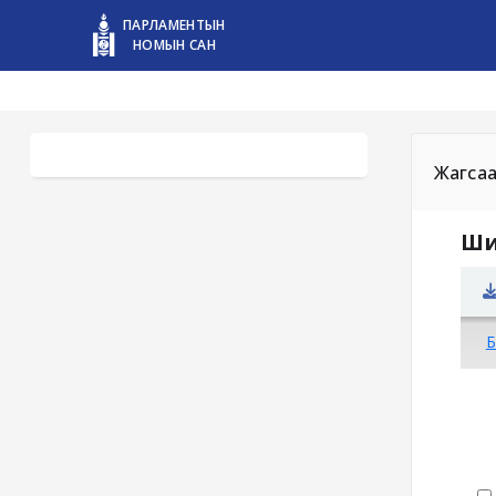
ПАРЛАМЕНТЫН
НОМЫН САН
Жагса
Ши
Б