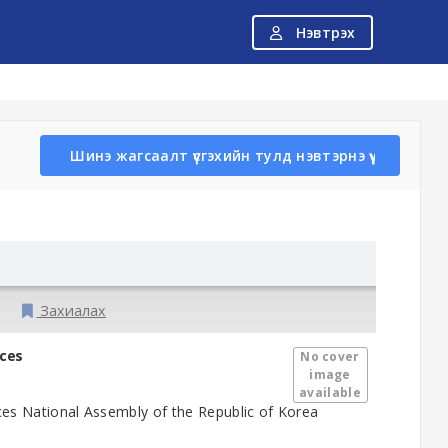
Нэвтрэх
Шинэ жагсаалт үүсгэхийн тулд нэвтэрнэ үү
Захиалах
ices
No cover
image
available
ces
National Assembly of the Republic of Korea