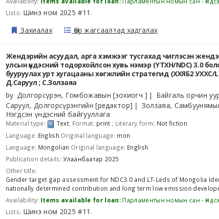
Availability:
Items available for loan:
Парламентын номын сан - Үндс
Шинэ ном 2025 #11
Lists:
.
Захиалах
Өөр жагсаалтад хадгалах
Жендэрийн асуудал, арга хэмжээг тусгахад чиглэсэн жендэри
улсын үндэсний тодорхойлсон хувь нэмэр (ҮТХН/NDC) 3.0 бо
бууруулах урт хугацааны хөгжлийн стратегид (ХХЯБ2 УХХС/L
Д.Саруул ; С.Золзаяа
by
Долгорсүрэн, Гомбожавын
[зохиогч ]
Байгаль орчин уу
Саруул, Долгорсүрэнгийн
[редактор]
Золзаяа, Самбуунямы
Нэгдсэн үндэсний байгууллага
Material type:
Text
; Format:
print
; Literary form:
Not fiction
Language:
English
Original language:
mon
Language:
Mongolian
Original language:
English
Publication details:
Улаанбаатар
2025
Other title:
Gender target gap assessment for NDC3.0 and LT-Leds of Mongolia Ident
nationally determined contribution and long term low emission develop
Availability:
Items available for loan:
Парламентын номын сан - Үндс
Шинэ ном 2025 #11
Lists:
.