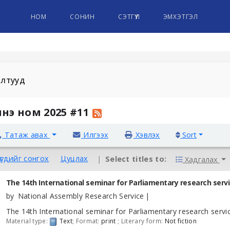
НОМ
СОНИН
СЭТГҮҮЛ
ЭМХЭТГЭЛ
алтууд
нэ ном 2025 #11
Татаж авах
Илгээх
Хэвлэх
Sort
үгдийг сонгох
Цуцлах
Select titles to:
Хадгалах
The 14th International seminar for Parliamentary research serv
by
National Assembly Research Service
The 14th International seminar for Parliamentary research servi
Material type:
Text
; Format:
print
; Literary form:
Not fiction