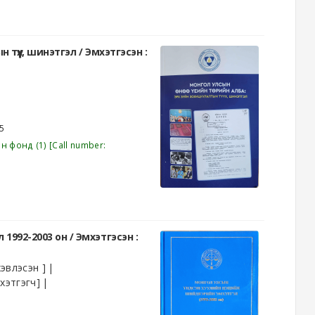
 түүх, шинэтгэл /
Эмхэтгэсэн :
5
эн фонд
(1)
Call number:
1992-2003 он /
Эмхэтгэсэн :
эвлэсэн ]
хэтгэгч]