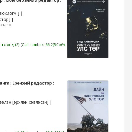
р ; Монгол хэлний редактор :
зохиогч ]
ктор]
ээлэн
эн фонд
(2)
Call number:
66.2(5СоӨ)
янга ; Ерөнхий редактор :
ээлэн
[эрхлэн хэвлэсэн]