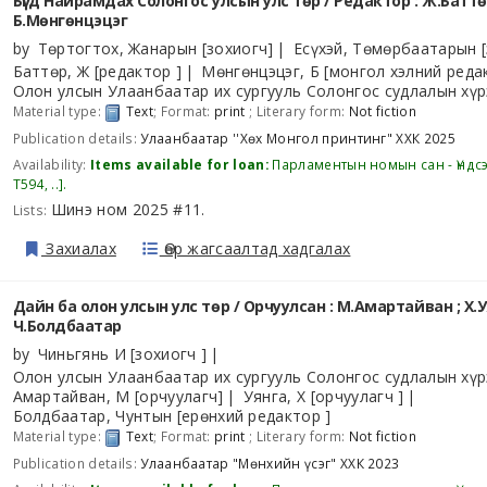
Бүгд Найрамдах Солонгос улсын улс төр /
Редактор : Ж.Баттө
Б.Мөнгөнцэцэг
by
Төртогтох, Жанарын
[зохиогч]
Есүхэй, Төмөрбаатарын
[
Баттөр, Ж
[редактор ]
Мөнгөнцэцэг, Б
[монгол хэлний реда
Олон улсын Улаанбаатар их сургууль Солонгос судлалын хүр
Material type:
Text
; Format:
print
; Literary form:
Not fiction
Publication details:
Улаанбаатар
''Хөх Монгол принтинг" ХХК
2025
Availability:
Items available for loan:
Парламентын номын сан - Үндс
Т594, ..
.
Шинэ ном 2025 #11
Lists:
.
Захиалах
Өөр жагсаалтад хадгалах
Дайн ба олон улсын улс төр /
Орчуулсан : М.Амартайван ; Х.У
Ч.Болдбаатар
by
Чиньгянь И
[зохиогч ]
Олон улсын Улаанбаатар их сургууль Солонгос судлалын хүр
Амартайван, М
[орчуулагч]
Уянга, Х
[орчуулагч ]
Болдбаатар, Чунтын
[ерөнхий редактор ]
Material type:
Text
; Format:
print
; Literary form:
Not fiction
Publication details:
Улаанбаатар
"Мөнхийн үсэг" ХХК
2023