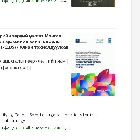
эн фонд
(1)
Call number:
66.2 Ч904
.
йн зөрүүний үнэлгээ Монгол
лон хүлэмжийн хийн ялгарлыг
T-LEDS) /
Хянан тохиолдуулсан :
р амьсгалын өөрчлөлтийн яам
н
[редактор ]
ifying Gender-Specific targets and actions for the
ment strategy
эн фонд
(3)
Call number:
66.7 Ж51, ..
.