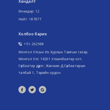
Хандалт
Өнөөдөр: 12
Нийт: 187877
Холбоо барих
+51-262988
Монгол Улсын Их Хурлын Тамгын газар.
Монгол Улс 14201 Улаанбаатар хот,
Сүхбаатар дүүрэг, Жанжин Д.Сүхбаатарын
талбай 1, Төрийн ордон.