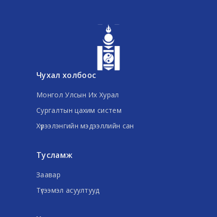
Чухал холбоос
Монгол Улсын Их Хурал
Сургалтын цахим систем
Хүрээлэнгийн мэдээллийн сан
Тусламж
Заавар
Түгээмэл асуултууд