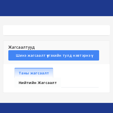
Жагсаалтууд
Шинэ жагсаалт үүсгэхийн тулд нэвтэрнэ үү
Таны жагсаалт
Нийтийн Жагсаалт