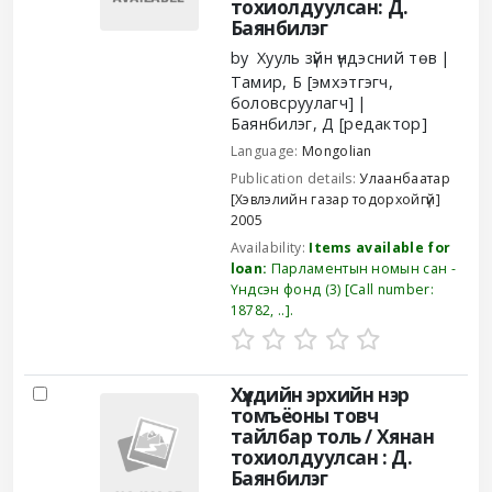
тохиолдуулсан: Д.
Баянбилэг
by
Хууль зүйн үндэсний төв
Тамир, Б
[эмхэтгэгч,
боловсруулагч]
Баянбилэг, Д
[редактор]
Language:
Mongolian
Publication details:
Улаанбаатар
[Хэвлэлийн газар тодорхойгүй]
2005
Availability:
Items available for
loan:
Парламентын номын сан -
Үндсэн фонд
(3)
Call number:
18782, ..
.
Хүүхдийн эрхийн нэр
томъёоны товч
тайлбар толь /
Хянан
тохиолдуулсан : Д.
Баянбилэг