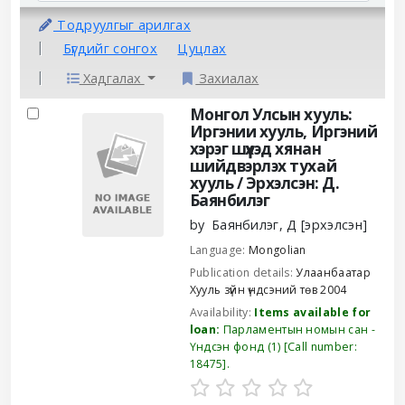
Тодруулгыг арилгах
Бүгдийг сонгох
Цуцлах
Хадгалах
Захиалах
Results
Монгол Улсын хууль:
Иргэнии хууль, Иргэний
хэрэг шүүхэд хянан
шийдвэрлэх тухай
хууль /
Эрхэлсэн: Д.
Баянбилэг
by
Баянбилэг, Д
[эрхэлсэн]
Language:
Mongolian
Publication details:
Улаанбаатар
Хууль зүйн үндсэний төв
2004
Availability:
Items available for
loan:
Парламентын номын сан -
Үндсэн фонд
(1)
Call number:
18475
.