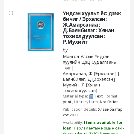
Үндсэн хуульт ёс: дээж
бичиг /
Эрхэлсэн :
Ж.Амарсанаа ;
Д.Баянбилэг : Хянан
тохиолдуулсан :
Р.Мухийт
by
Монгол Улсын Үндсэн
Хуулийн Цэц Судалгааны
төв
Амарсанаа, Ж
[Эрхэлсэн]
Баянбилэг, Д
[Эрхэлсэн]
Мухийт, Р
[Хянан
тохиолдуулсан]
Material type:
Text
; Format:
print
; Literary form:
Not fiction
Publication details:
Улаанбаатар
хот
2023
Availability:
Items available for
loan:
Парламентын номын сан -
Үндсэн фонд
(5)
Call number: