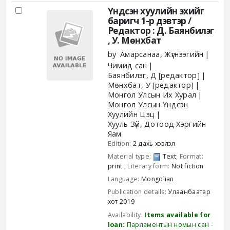
Үндсэн хуулийн эхийг
баригч 1-р дэвтэр /
Редактор : Д. Баянбилэг
, У. Мөнхбат
by
Амарсанаа, Жүгнээгийн
Чимид сан
Баянбилэг, Д
[редактор]
Мөнхбат, У
[редактор]
Монгол Улсын Их Хурал
Монгол Улсын Үндсэн
Хуулийн Цэц
Хууль Зүй, Дотоод Хэргийн
Яам
Edition:
2 дахь хэвлэл
Material type:
Text
; Format:
print
; Literary form:
Not fiction
Language:
Mongolian
Publication details:
Улаанбаатар
хот
2019
Availability:
Items available for
loan:
Парламентын номын сан -