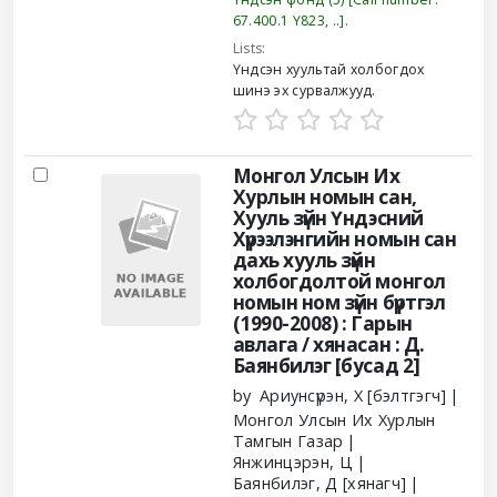
67.400.1 Ү823, ..
.
Lists:
Үндсэн хуультай холбогдох
шинэ эх сурвалжууд
.
Монгол Улсын Их
Хурлын номын сан,
Хууль зүйн Үндэсний
Хүрээлэнгийн номын сан
дахь хууль зүйн
холбогдолтой монгол
номын ном зүйн бүртгэл
(1990-2008) : Гарын
авлага /
хянасан : Д.
Баянбилэг [бусад 2]
by
Ариунсүрэн, Х
[бэлтгэгч]
Монгол Улсын Их Хурлын
Тамгын Газар
Янжинцэрэн, Ц
Баянбилэг, Д
[хянагч]