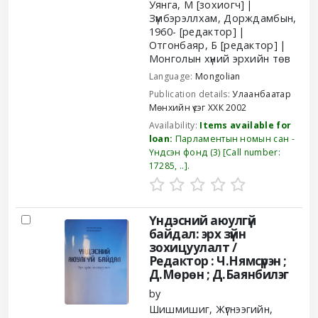
Уянга, М
[зохиогч]
Зүмбэрэллхам, Дорждамбын
,
1960-
[редактор]
Отгонбаяр, Б
[редактор]
Монголын хүний эрхийн төв
Language:
Mongolian
Publication details:
Улаанбаатар
Мөнхийн үсэг ХХК
2002
Availability:
Items available for
loan:
Парламентын номын сан -
Үндсэн фонд
(3)
Call number:
17285, ..
.
Үндэсний аюулгүй
байдал: эрх зүйн
зохицуулалт /
Редактор : Ч.Нямсүрэн ;
Д.Мөрөн ; Д.Баянбилэг
by
Шишмишиг, Жүгнээгийн
,