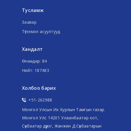
Тусламж
Заавар
Түгээмэл асуултууд
Хандалт
Өнөөдөр: 84
Нийт: 187483
Холбоо барих
+51-262988
Монгол Улсын Их Хурлын Тамгын газар.
Монгол Улс 14201 Улаанбаатар хот,
Сүхбаатар дүүрэг, Жанжин Д.Сүхбаатарын