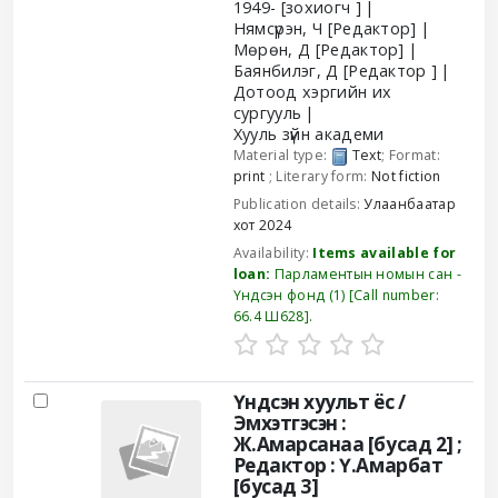
1949-
[зохиогч ]
Нямсүрэн, Ч
[Редактор]
Мөрөн, Д
[Редактор]
Баянбилэг, Д
[Редактор ]
Дотоод хэргийн их
сургууль
Хууль зүйн академи
Material type:
Text
; Format:
print
; Literary form:
Not fiction
Publication details:
Улаанбаатар
хот
2024
Availability:
Items available for
loan:
Парламентын номын сан -
Үндсэн фонд
(1)
Call number:
66.4 Ш628
.
Үндсэн хуульт ёс /
Эмхэтгэсэн :
Ж.Амарсанаа [бусад 2] ;
Редактор : Ү.Амарбат
[бусад 3]