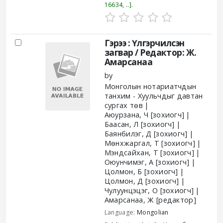
16634, ..
.
Гэрээ : Үлгэрчилсэн
загвар /
Редактор: Ж.
Амарсанаа
by
Монголын нотариатчдын
танхим - Хуульчдыг давтан
сургах төв
Аюурзана, Ч
[зохиогч]
Баасан, Л
[зохиогч]
Баянбилэг, Д
[зохиогч]
Мөнхжаргал, Т
[зохиогч]
Мэндсайхан, Т
[зохиогч]
Оюунчимэг, А
[зохиогч]
Цолмон, Б
[зохиогч]
Цолмон, Д
[зохиогч]
Чулуунцэцэг, О
[зохиогч]
Амарсанаа, Ж
[редактор]
Language:
Mongolian