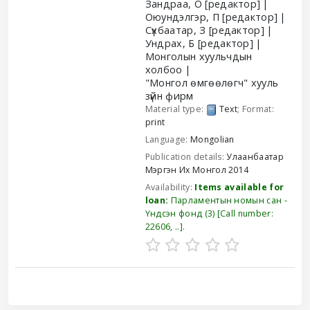
Зандраа, О
[редактор]
Оюундэлгэр, П
[редактор]
Сүхбаатар, З
[редактор]
Ундрах, Б
[редактор]
Монголын хуульчдын
холбоо
"Монгол өмгөөлөгч" хууль
зүйн фирм
Material type:
Text
; Format:
print
Language:
Mongolian
Publication details:
Улаанбаатар
Мэргэн Их Монгол
2014
Availability:
Items available for
loan:
Парламентын номын сан -
Үндсэн фонд
(3)
Call number:
22606, ..
.