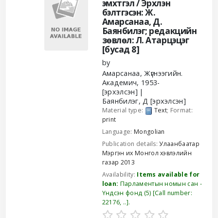
эмхтгэл /
Эрхлэн
бэлтгэсэн: Ж.
Амарсанаа, Д.
Баянбилэг; редакцийн
зөвлөл: Л. Атарцэцэг
[бусад 8]
by
Амарсанаа, Жүгнээгийн.
Академич
, 1953-
[эрхэлсэн]
Баянбилэг, Д
[эрхэлсэн]
Material type:
Text
; Format:
print
Language:
Mongolian
Publication details:
Улаанбаатар
Мэргэн их Монгол хэвлэлийн
газар
2013
Availability:
Items available for
loan:
Парламентын номын сан -
Үндсэн фонд
(5)
Call number:
22176, ..
.