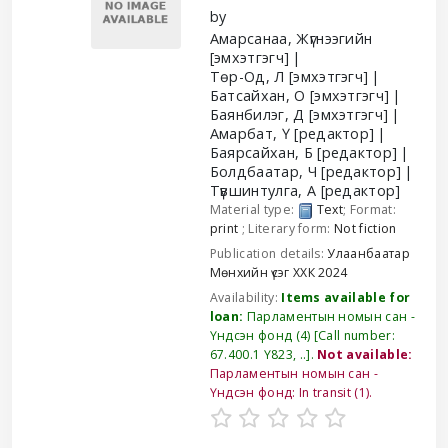
by
Амарсанаа, Жүгнээгийн
[эмхэтгэгч]
Төр-Од, Л
[эмхэтгэгч]
Батсайхан, О
[эмхэтгэгч]
Баянбилэг, Д
[эмхэтгэгч]
Амарбат, Ү
[редактор]
Баярсайхан, Б
[редактор]
Болдбаатар, Ч
[редактор]
Түвшинтулга, А
[редактор]
Material type:
Text
; Format:
print
; Literary form:
Not fiction
Publication details:
Улаанбаатар
Мөнхийн үсэг ХХК
2024
Availability:
Items available for
loan:
Парламентын номын сан -
Үндсэн фонд
(4)
Call number:
67.400.1 Ү823, ..
.
Not available:
Парламентын номын сан -
Үндсэн фонд: In transit
(1).