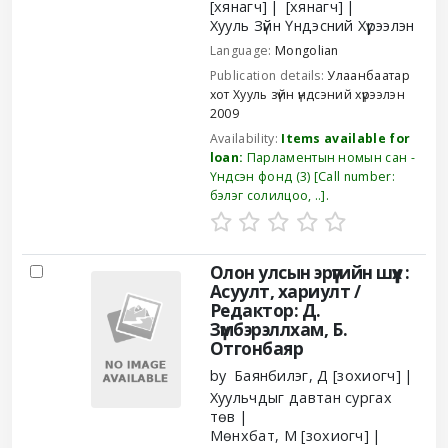
[хянагч]
[хянагч]
Хууль Зүйн Үндэсний Хүрээлэн
Language:
Mongolian
Publication details:
Улаанбаатар
хот
Хууль зүйн үндсэний хүрээлэн
2009
Availability:
Items available for
loan:
Парламентын номын сан -
Үндсэн фонд
(3)
Call number:
бэлэг солилцоо, ..
.
Олон улсын эрүүгийн шүүх :
Асуулт, хариулт /
Редактор: Д.
Зүмбэрэллхам, Б.
Отгонбаяр
by
Баянбилэг, Д
[зохиогч]
Хуульчдыг давтан сургах
төв
Мөнхбат, М
[зохиогч]