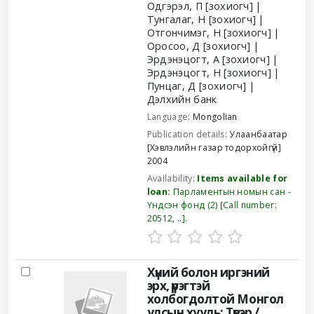
Одгэрэл, П
[зохиогч]
Тунгалаг, Н
[зохиогч]
Отгончимэг, Н
[зохиогч]
Оросоо, Д
[зохиогч]
Эрдэнэцогт, А
[зохиогч]
Эрдэнэцогт, Н
[зохиогч]
Пунцаг, Д
[зохиогч]
Дэлхийн банк
Language:
Mongolian
Publication details:
Улаанбаатар
[Хэвлэлийн газар тодорхойгүй]
2004
Availability:
Items available for
loan:
Парламентын номын сан -
Үндсэн фонд
(2)
Call number:
20512, ..
.
Хүний болон иргэний
эрх, үүрэгтэй
холбогдолтой Монгол
улсын хууль: Түүвэр /