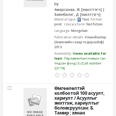
by
Амарсанаа, Ж
[эмхэтгэгч]
Баянбилэг, Д
[эмхэтгэгч]
Material type:
Text
; Format:
print
; Literary form:
Not fiction
Language:
Mongolian
Publication details:
Улаанбаатар
[Хэвлэлийн газар тодорхойгүй]
2013
Availability:
Items available for
loan:
Парламентын номын сан -
Үндсэн фонд
(1)
Call number:
22179
.
Өмгөөлөлтэй
холбоотой 100 асуулт,
хариулт /
Асуулгыг
эмхтгэж, хариултыг
боловсруулсан: Б.
Тамир ; хянан