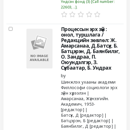
Үндсэн фонд
(3)
Call number:
22603, ..
.
Процессын эрх зүй :
онол, туршлага /
Редакцийн зөвлөл: Ж.
Амарсанаа, Д.Батсүх, Б.
Батцэрэн, Д. Баянбилэг,
О. Зандраа, П.
Оюундэлгэр, З.
Сүхбаатар, Б. Ундрах
by
Шинжлэх ухааны академи
Филлософи социологи эрх
зүйн хүрээлэн
Амарсанаа, Жүгнээгийн.
Академич
, 1953-
[редактор]
Батсүх, Д
[редактор]
Батцэрэн, Б
[редактор]
Баянбилэг, Д
[редактор]