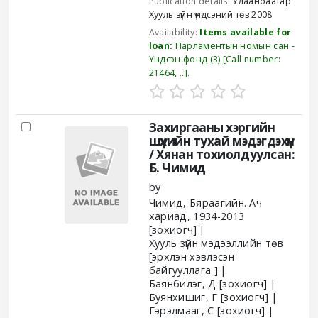
Publication details:
Улаанбаатар
Хууль зүйн үндсэний төв
2008
Availability:
Items available for
loan:
Парламентын номын сан -
Үндсэн фонд
(3)
Call number:
21464, ..
.
Захиргааны хэргийн
шүүхийн тухай мэдэгдэхүүн
/
Хянан тохиолдуулсан:
Б. Чимид
by
Чимид, Бяраагийн. Ач
хариад
, 1934-2013
[зохиогч]
Хууль зүйн мэдээллийн төв
[эрхлэн хэвлэсэн
байгууллага ]
Баянбилэг, Д
[зохиогч]
Буянхишиг, Г
[зохиогч]
Гэрэлмааг, С
[зохиогч]