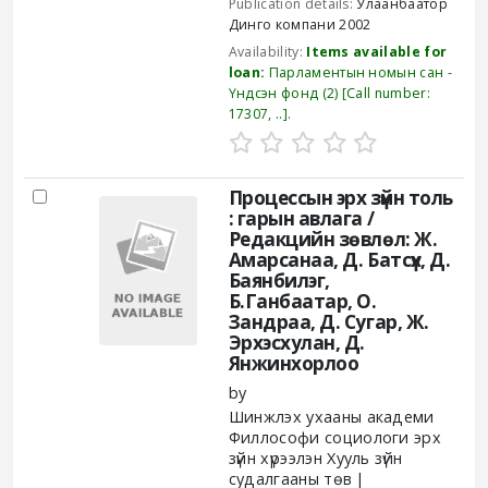
Publication details:
Улаанбаатор
Динго компани
2002
Availability:
Items available for
loan:
Парламентын номын сан -
Үндсэн фонд
(2)
Call number:
17307, ..
.
Процессын эрх зүйн толь
: гарын авлага /
Редакцийн зөвлөл: Ж.
Амарсанаа, Д. Батсүх, Д.
Баянбилэг,
Б.Ганбаатар, О.
Зандраа, Д. Сугар, Ж.
Эрхэсхулан, Д.
Янжинхорлоо
by
Шинжлэх ухааны академи
Филлософи социологи эрх
зүйн хүрээлэн Хууль зүйн
судалгааны төв