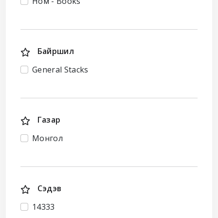
Ном - Books
Байршил
General Stacks
Газар
Монгол
Сэдэв
14333