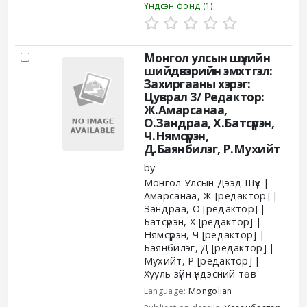
Үндсэн фонд
(1).
Монгол улсын шүүхийн
шийдвэрийн эмхтгэл:
Захиргааны хэрэг:
Цуврал 3/
Редактор:
Ж.Амарсанаа,
О.Зандраа, Х.Батсүрэн,
Ч.Нямсүрэн,
Д.Баянбилэг, Р.Мухийт
by
Монгол Улсын Дээд Шүүх
Амарсанаа, Ж
[редактор]
Зандраа, О
[редактор]
Батсүрэн, Х
[редактор]
Нямсүрэн, Ч
[редактор]
Баянбилэг, Д
[редактор]
Мухийт, Р
[редактор]
Хууль зүйн үндэсний төв
Language:
Mongolian