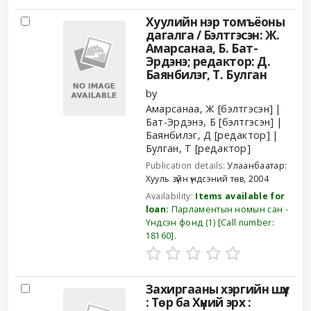
Хуулийн нэр томъёоны
дагалга / Бэлтгэсэн: Ж.
Амарсанаа, Б. Бат-
Эрдэнэ; редактор: Д.
Баянбилэг, Т. Булган
by
Амарсанаа, Ж
[бэлтгэсэн]
Бат-Эрдэнэ, Б
[бэлтгэсэн]
Баянбилэг, Д
[редактор]
Булган, Т
[редактор]
Publication details:
Улаанбаатар:
Хууль зүйн үндсэний төв,
2004
Availability:
Items available for
loan:
Парламентын номын сан -
Үндсэн фонд
(1)
Call number:
18160
.
Захиргааны хэргийн шүүх
: Төр ба Хүний эрх :