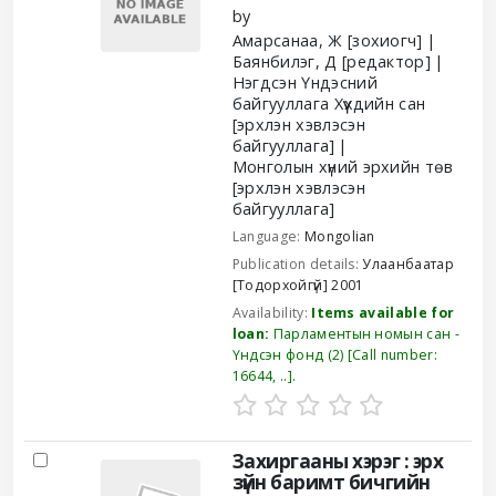
by
Амарсанаа, Ж
[зохиогч]
Баянбилэг, Д
[редактор]
Нэгдсэн Үндэсний
байгууллага Хүүхдийн сан
[эрхлэн хэвлэсэн
байгууллага]
Монголын хүний эрхийн төв
[эрхлэн хэвлэсэн
байгууллага]
Language:
Mongolian
Publication details:
Улаанбаатар
[Тодорхойгүй]
2001
Availability:
Items available for
loan:
Парламентын номын сан -
Үндсэн фонд
(2)
Call number:
16644, ..
.
Захиргааны хэрэг : эрх
зүйн баримт бичгийн