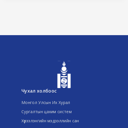
Чухал холбоос
Монгол Улсын Их Хурал
Сургалтын цахим систем
Хүрээлэнгийн мэдээллийн сан