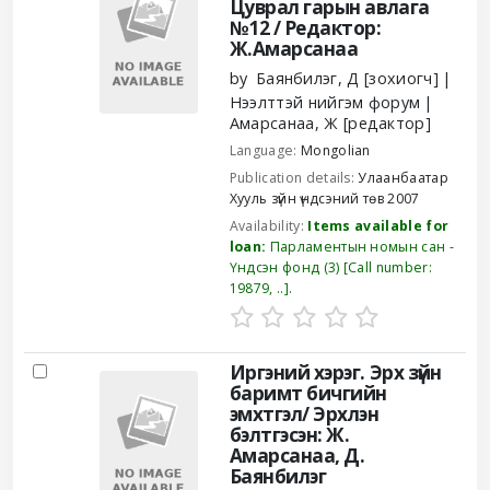
Цуврал гарын авлага
№12 /
Редактор:
Ж.Амарсанаа
by
Баянбилэг, Д
[зохиогч]
Нээлттэй нийгэм форум
Амарсанаа, Ж
[редактор]
Language:
Mongolian
Publication details:
Улаанбаатар
Хууль зүйн үндсэний төв
2007
Availability:
Items available for
loan:
Парламентын номын сан -
Үндсэн фонд
(3)
Call number:
19879, ..
.
Иргэний хэрэг. Эрх зүйн
баримт бичгийн
эмхтгэл/
Эрхлэн
бэлтгэсэн: Ж.
Амарсанаа, Д.
Баянбилэг