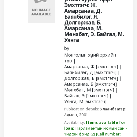
Эмхтгэгч: Ж.
Амарсанаа, Д.
Баянбилэг, Я.
Долгоржав, Б.
Амарсанаа, М.
Мөнхбат, Э. Байгал, М.
Уянга
by
Монголын хүний эрхийн
төв
Амарсанаа, Ж
[эмхтгэгч]
Баянбилэг, Д
[эмхтгэгч]
Долгоржав, Б
[эмхтгэгч]
Амарсанаа, Б
[эмхтгэгч]
Мөнхбат, М
[эмхтгэгч]
Байгал, Э
[эмхтгэгч]
Уянга, М
[эмхтгэгч]
Publication details:
Улаанбаатар:
Адмон,
2001
Availability:
Items available for
loan:
Парламентын номын сан -
Үндсэн фонд
(2)
Call number: