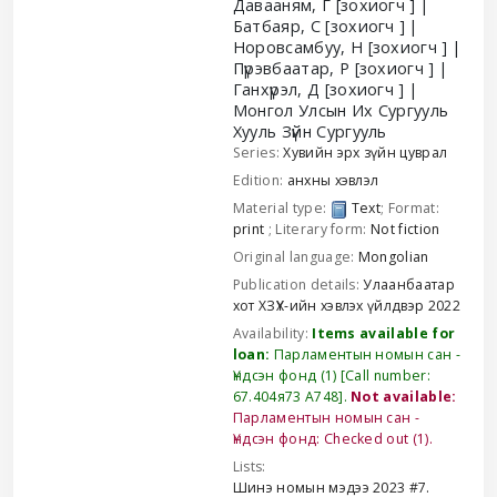
Давааням, Г
[зохиогч ]
Батбаяр, С
[зохиогч ]
Норовсамбуу, Н
[зохиогч ]
Пүрэвбаатар, Р
[зохиогч ]
Ганхүрэл, Д
[зохиогч ]
Монгол Улсын Их Сургууль
Хууль Зүйн Сургууль
Series:
Хувийн эрх зүйн цуврал
Edition:
анхны хэвлэл
Material type:
Text
; Format:
print
; Literary form:
Not fiction
Original language:
Mongolian
Publication details:
Улаанбаатар
хот
ХЗҮХ-ийн хэвлэх үйлдвэр
2022
Availability:
Items available for
loan:
Парламентын номын сан -
Үндсэн фонд
(1)
Call number:
67.404я73 А748
.
Not available:
Парламентын номын сан -
Үндсэн фонд: Checked out
(1).
Lists:
Шинэ номын мэдээ 2023 #7
.