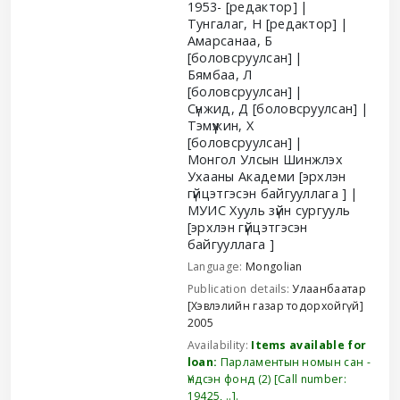
1953-
[редактор]
Тунгалаг, Н
[редактор]
Амарсанаа, Б
[боловсруулсан]
Бямбаа, Л
[боловсруулсан]
Сүнжид, Д
[боловсруулсан]
Тэмүүжин, Х
[боловсруулсан]
Монгол Улсын Шинжлэх
Ухааны Академи
[эрхлэн
гүйцэтгэсэн байгууллага ]
МУИС Хууль зүйн сургууль
[эрхлэн гүйцэтгэсэн
байгууллага ]
Language:
Mongolian
Publication details:
Улаанбаатар
[Хэвлэлийн газар тодорхойгүй]
2005
Availability:
Items available for
loan:
Парламентын номын сан -
Үндсэн фонд
(2)
Call number:
19425, ..
.