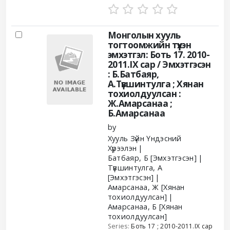
Монголын хууль
тогтоомжийн түүхэн
эмхэтгэл: Боть 17. 2010-
2011.IX сар /
Эмхэтгэсэн
: Б.Батбаяр,
А.Түвшинтулга ; Хянан
тохиолдуулсан :
Ж.Амарсанаа ;
Б.Амарсанаа
by
Хууль Зүйн Үндэсний
Хүрээлэн
Батбаяр, Б
[Эмхэтгэсэн]
Түвшинтулга, А
[Эмхэтгэсэн]
Амарсанаа, Ж
[Хянан
тохиолдуулсан]
Амарсанаа, Б
[Хянан
тохиолдуулсан]
Series:
Боть 17
; 2010-2011.IX сар