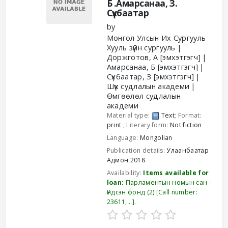
Б .Амарсанаа, З.
Сүхбаатар
by
Монгол Улсын Их Сургууль
Хууль зүйн сургууль
Доржготов, А
[эмхэтгэгч]
Амарсанаа, Б
[эмхэтгэгч]
Сүхбаатар, З
[эмхэтгэгч]
Шүүх судлалын академи
Өмгөөлөл судлалын
академи
Material type:
Text
; Format:
print
; Literary form:
Not fiction
Language:
Mongolian
Publication details:
Улаанбаатар
Адмон
2018
Availability:
Items available for
loan:
Парламентын номын сан -
Үндсэн фонд
(2)
Call number:
23611, ..
.