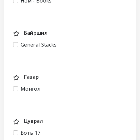
Ном - Books
Байршил
General Stacks
Газар
Монгол
Цуврал
Боть 17