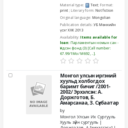
Material type:
Text
; Format:
print
; Literary form:
Not fiction
Original language:
Mongolian
Publication details:
УБ
Мөнхийн
үсэг ХХК
2013
Availability:
Items available for
loan:
Парламентын номын сан -
Үндсэн фонд
(3)
Call number:
67.99/1Мо/ М692, ..
.
Монгол улсын иргэний
хуульд холбогдох
баримт бичиг /2001-
2002/
Эрхэлсэн: А.
Доржготов, Б.
Амарсанаа, З. Сүхбаатар
by
Монгол Улсын Их Сургууль
Хууль зүйн сургууль
Доржготов, А
[эмхэтгэгч]