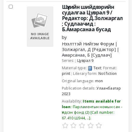
Шүүхийн шийдвэрийн
судалгаа Цуврал 9 /
Редактор: Д.Золжаргал
; Судлаачид :
Б.Амарсанаа бусад
by
Нээлттэй Нийгэм Форум
Золжаргал, Д
[Редактор]
Амарсанаа, Б
[Судлаач]
Series:
; Цуврал 9
Material type:
Text
; Format:
print
; Literary form:
Not fiction
Original language:
mon
Publication details:
Улаанбаатар
2023
Availability:
Items available for
loan:
Парламентын номын сан -
Үндсэн фонд
(2)
Call number:
67.410 Ш944, ..
.