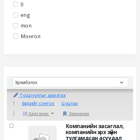
0
eng
mon
Монгол
Sort
Sort by:
Тодруулгыг арилгах
Бүгдийг сонгох
Цуцлах
Хадгалах
Захиалах
Results
Компанийн засаглал,
компанийн эрх зүйн
тулгамдсан асуудал