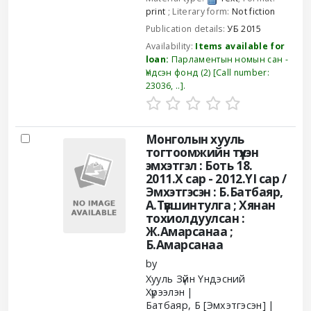
print
; Literary form:
Not fiction
Publication details:
УБ
2015
Availability:
Items available for
loan:
Парламентын номын сан -
Үндсэн фонд
(2)
Call number:
23036, ..
.
Монголын хууль
тогтоомжийн түүхэн
эмхэтгэл : Боть 18.
2011.Х сар - 2012.YI сар /
Эмхэтгэсэн : Б.Батбаяр,
А.Түвшинтулга ; Хянан
тохиолдуулсан :
Ж.Амарсанаа ;
Б.Амарсанаа
by
Хууль Зүйн Үндэсний
Хүрээлэн
Батбаяр, Б
[Эмхэтгэсэн]