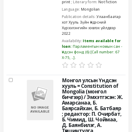
print
; Literary form:
Not fiction
Language:
Mongolian
Publication details:
Улаанбаатар
хот
Хууль Зүйн Үндэсний
Хүрээлэнгийн хэвлэх үйлдвэр
2022
Availability:
Items available for
loan:
Парламентын номын сан -
Үндсэн фонд
(6)
Call number:
67
X-75, ..
.
Монгол улсын Үндсэн
хууль = Constitution of
Mongolia (монгол
бичгээр) /
Эмхэтгэсэн: Ж.
Амарсанаа, Б.
Баярсайхан, Б. Батбаяр
; редактор: П. Очирбат,
Б. Чимид, Ш. Чоймаа,
Д. Баянбилэг, А.
Түвшинтулга