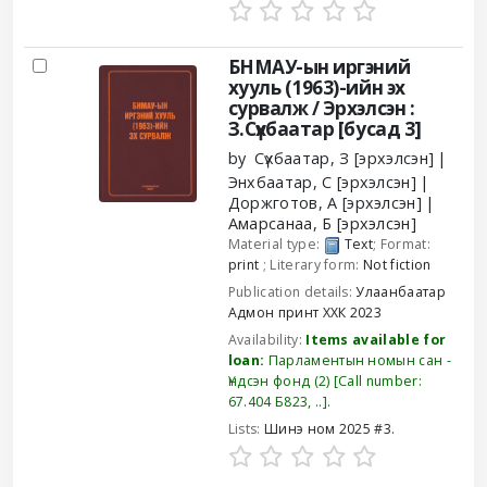
БНМАУ-ын иргэний
хууль (1963)-ийн эх
сурвалж /
Эрхэлсэн :
З.Сүхбаатар [бусад 3]
by
Сүхбаатар, З
[эрхэлсэн]
Энхбаатар, С
[эрхэлсэн]
Доржготов, А
[эрхэлсэн]
Амарсанаа, Б
[эрхэлсэн]
Material type:
Text
; Format:
print
; Literary form:
Not fiction
Publication details:
Улаанбаатар
Адмон принт ХХК
2023
Availability:
Items available for
loan:
Парламентын номын сан -
Үндсэн фонд
(2)
Call number:
67.404 Б823, ..
.
Lists:
Шинэ ном 2025 #3
.