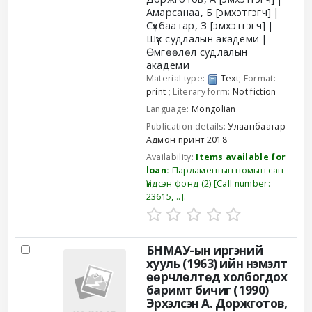
Амарсанаа, Б
[эмхэтгэгч]
Сүхбаатар, З
[эмхэтгэгч]
Шүүх судлалын академи
Өмгөөлөл судлалын
академи
Material type:
Text
; Format:
print
; Literary form:
Not fiction
Language:
Mongolian
Publication details:
Улаанбаатар
Адмон принт
2018
Availability:
Items available for
loan:
Парламентын номын сан -
Үндсэн фонд
(2)
Call number:
23615, ..
.
БНМАУ-ын иргэний
хууль (1963) ийн нэмэлт
өөрчлөлтөд холбогдох
баримт бичиг (1990)
Эрхэлсэн А. Доржготов,