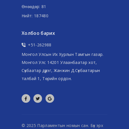
Өнөөдөр: 81
Нийт: 187480
Холбоо барих
+51-262988
Монгол Улсын Их Хурлын Тамгын газар.
Монгол Улс 14201 Улаанбаатар хот,
Сүхбаатар дүүрэг, Жанжин Д.Сүхбаатарын
талбай 1, Төрийн ордон.
© 2025 Парламентын номын сан. Бүх эрх