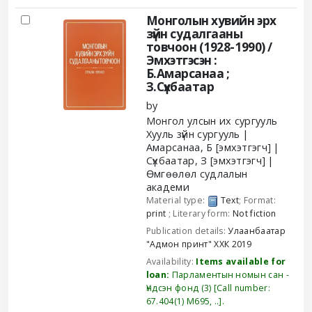
Монголын хувийн эрх
зүйн судалгааны
товчоон (1928-1990) /
Эмхэтгэсэн :
Б.Амарсанаа ;
З.Сүхбаатар
by
Монгол улсын их сургууль
Хууль зүйн сургууль
Амарсанаа, Б
[эмхэтгэгч]
Сүхбаатар, З
[эмхэтгэгч]
Өмгөөлөл судлалын
академи
Material type:
Text
; Format:
print
; Literary form:
Not fiction
Publication details:
Улаанбаатар
"Адмон принт" ХХК
2019
Availability:
Items available for
loan:
Парламентын номын сан -
Үндсэн фонд
(3)
Call number:
67.404(1) М695, ..
.