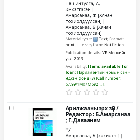
Түвшинтулга, А
,
Эмхэтгэсэн
Амарсанаа, Ж
[Хянан
тохиолдуулсан]
Амарсанаа, Б
[Хянан
тохиолдуулсан]
Material type:
Text
; Format:
print
; Literary form:
Not fiction
Publication details:
УБ
Мөнхийн
үсэг
2013
Availability:
Items available for
loan:
Парламентын номын сан -
Үндсэн фонд
(3)
Call number:
67.99/1Мо/ М692, ..
.
Арилжааны эрх зүй /
Редактор : Б.Амарсанаа
; Г.Давааням
by
Амарсанаа, Б
[зохиогч ]