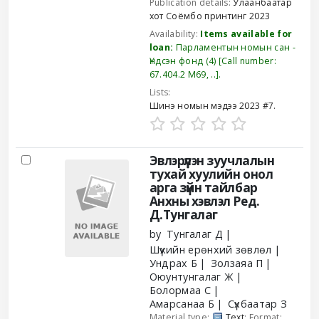
Publication details:
Улаанбаатар
хот
Соёмбо принтинг
2023
Availability:
Items available for
loan:
Парламентын номын сан -
Үндсэн фонд
(4)
Call number:
67.404.2 М69, ..
.
Lists:
Шинэ номын мэдээ 2023 #7
.
Эвлэрүүлэн зуучлалын
тухай хуулийн онол
арга зүйн тайлбар
Анхны хэвлэл
Ред.
Д.Тунгалаг
by
Тунгалаг Д
Шүүхийн ерөнхий зөвлөл
Ундрах Б
Золзаяа П
Оюунтунгалаг Ж
Болормаа С
Амарсанаа Б
Сүхбаатар З
Material type:
Text
; Format: