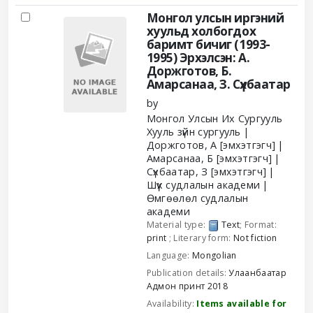
Монгол улсын иргэний
хуульд холбогдох
баримт бичиг (1993-
1995)
Эрхэлсэн: А.
Доржготов, Б.
Амарсанаа, З. Сүхбаатар
by
Монгол Улсын Их Сургууль
Хууль зүйн сургууль
Доржготов, А
[эмхэтгэгч]
Амарсанаа, Б
[эмхэтгэгч]
Сүхбаатар, З
[эмхэтгэгч]
Шүүх судлалын академи
Өмгөөлөл судлалын
академи
Material type:
Text
; Format:
print
; Literary form:
Not fiction
Language:
Mongolian
Publication details:
Улаанбаатар
Адмон принт
2018
Availability:
Items available for