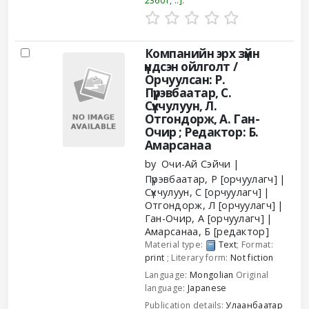
23601, ..
.
Компанийн эрх зүйн
үндсэн ойлголт /
Орчуулсан: Р.
Пүрэвбаатар, С.
Сүхчулуун, Л.
Отгондорж, А. Ган-
Очир ; Редактор: Б.
Амарсанаа
by
Очи-Ай Сэйчи
Пүрэвбаатар, Р
[орчуулагч]
Сүхчулуун, С
[орчуулагч]
Отгондорж, Л
[орчуулагч]
Ган-Очир, А
[орчуулагч]
Амарсанаа, Б
[редактор]
Material type:
Text
; Format:
print
; Literary form:
Not fiction
Language:
Mongolian
Original
language:
Japanese
Publication details:
Улаанбаатар