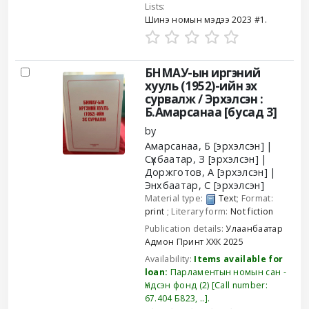
Lists:
Шинэ номын мэдээ 2023 #1
.
БНМАУ-ын иргэний
хууль (1952)-ийн эх
сурвалж /
Эрхэлсэн :
Б.Амарсанаа [бусад 3]
by
Амарсанаа, Б
[эрхэлсэн]
Сүхбаатар, З
[эрхэлсэн]
Доржготов, А
[эрхэлсэн]
Энхбаатар, С
[эрхэлсэн]
Material type:
Text
; Format:
print
; Literary form:
Not fiction
Publication details:
Улаанбаатар
Адмон Принт ХХК
2025
Availability:
Items available for
loan:
Парламентын номын сан -
Үндсэн фонд
(2)
Call number:
67.404 Б823, ..
.