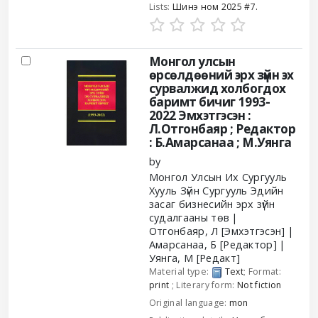
Lists:
Шинэ ном 2025 #7
.
Монгол улсын
өрсөлдөөний эрх зүйн эх
сурвалжид холбогдох
баримт бичиг 1993-
2022
Эмхэтгэсэн :
Л.Отгонбаяр ; Редактор
: Б.Амарсанаа ; М.Уянга
by
Монгол Улсын Их Сургууль
Хууль Зүйн Сургууль
Эдийн
засаг бизнесийн эрх зүйн
судалгааны төв
Отгонбаяр, Л
[Эмхэтгэсэн]
Амарсанаа, Б
[Редактор]
Уянга, М
[Редакт]
Material type:
Text
; Format:
print
; Literary form:
Not fiction
Original language:
mon