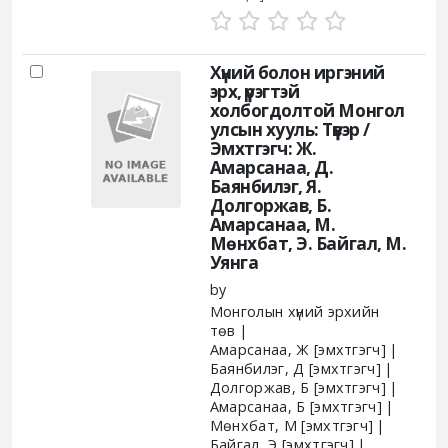
Хүний болон иргэний
эрх, үүрэгтэй
холбогдолтой Монгол
улсын хууль: Түүвэр /
Эмхтгэгч: Ж.
Амарсанаа, Д.
Баянбилэг, Я.
Долгоржав, Б.
Амарсанаа, М.
Мөнхбат, Э. Байгал, М.
Уянга
by
Монголын хүний эрхийн
төв
Амарсанаа, Ж
[эмхтгэгч]
Баянбилэг, Д
[эмхтгэгч]
Долгоржав, Б
[эмхтгэгч]
Амарсанаа, Б
[эмхтгэгч]
Мөнхбат, М
[эмхтгэгч]
Байгал, Э
[эмхтгэгч]