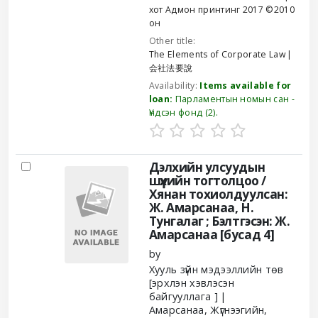
хот
Адмон принтинг
2017 ©2010
он
Other title:
The Elements of Corporate Law
会社法要說
Availability:
Items available for
loan:
Парламентын номын сан -
Үндсэн фонд
(2).
Дэлхийн улсуудын
шүүхийн тогтолцоо /
Хянан тохиолдуулсан:
Ж. Амарсанаа, Н.
Тунгалаг ; Бэлтгэсэн: Ж.
Амарсанаа [бусад 4]
by
Хууль зүйн мэдээллийн төв
[эрхлэн хэвлэсэн
байгууллага ]
Амарсанаа, Жүгнээгийн
,