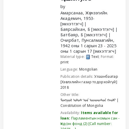
by
Амарсанаа, Жүгнээгийн.
Академич
, 1953-
[эмхэтгэгч]
Баярсайхан, Б
[эмхэтгэгч]
Батбаяр, Б
[эмхэтгэгч]
Очирбат, Пунсалмаагийн
,
1942 оны 1 сарын 23 - 2025
оны 1 сарын 17
[эмхэтгэгч]
Material type:
Text
; Format:
print
Language:
Mongolian
Publication details:
Улаанбаатар
[Хэвлэлийн газар тодорхойгүй]
2018
Other title:
ᠮᠣᠩᠭᠣᠯ ᠤᠯᠤᠰ ᠤᠨ ᠦᠨᠳᠦᠰᠦᠨ ᠬᠠᠤᠯᠢ
Constitution of Mongolia
Availability:
Items available for
loan:
Парламентын номын сан -
Үндсэн фонд
(2)
Call number: