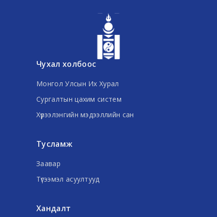
Чухал холбоос
Монгол Улсын Их Хурал
Сургалтын цахим систем
Хүрээлэнгийн мэдээллийн сан
Тусламж
Заавар
Түгээмэл асуултууд
Хандалт