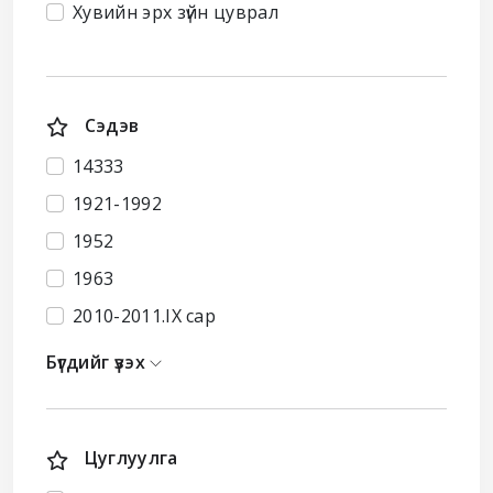
Хувийн эрх зүйн цуврал
Сэдэв
14333
1921-1992
1952
1963
2010-2011.IX сар
Бүгдийг үзэх
Цуглуулга