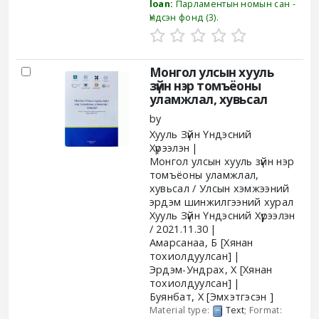
loan:
Парламентын номын сан -
Үндсэн фонд
(3).
Монгол улсын хууль
зүйн нэр томъёоны
уламжлал, хувьсал
by
Хууль Зүйн Үндэсний
Хүрээлэн
Монгол улсын хууль зүйн нэр
томъёоны уламжлал,
хувьсал / Улсын хэмжээний
эрдэм шинжилгээний хурал
Хууль Зүйн Үндэсний Хүрээлэн
/ 2021.11.30
Амарсанаа, Б
[Хянан
тохиолдуулсан]
Эрдэм-Ундрах, Х
[Хянан
тохиолдуулсан]
Буянбат, Х
[Эмхэтгэсэн ]
Material type:
Text
; Format: