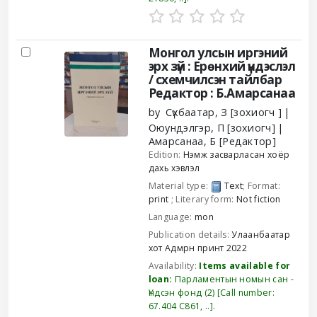
Монгол улсын иргэний
эрх зүй : Ерөнхий үндэслэл
/ схемчилсэн тайлбар
Редактор : Б.Амарсанаа
by
Сүхбаатар, З
[зохиогч ]
Оюундэлгэр, П
[зохиогч]
Амарсанаа, Б
[Редактор]
Edition:
Нэмж засварласан хоёр
дахь хэвлэл
Material type:
Text
; Format:
print
; Literary form:
Not fiction
Language:
mon
Publication details:
Улаанбаатар
хот
Адмрн принт
2022
Availability:
Items available for
loan:
Парламентын номын сан -
Үндсэн фонд
(2)
Call number:
67.404 С861, ..
.