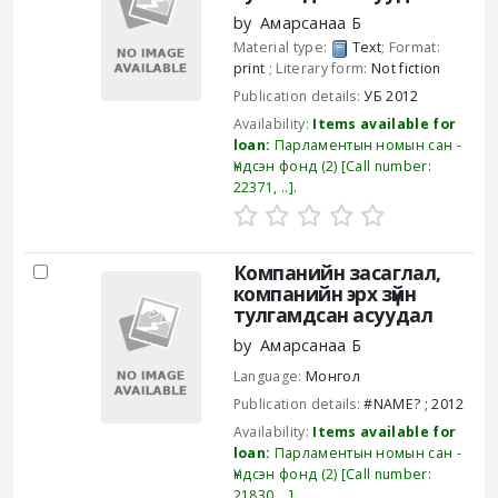
by
Амарсанаа Б
Material type:
Text
; Format:
print
; Literary form:
Not fiction
Publication details:
УБ
2012
Availability:
Items available for
loan:
Парламентын номын сан -
Үндсэн фонд
(2)
Call number:
22371, ..
.
Компанийн засаглал,
компанийн эрх зүйн
тулгамдсан асуудал
by
Амарсанаа Б
Language:
Монгол
Publication details:
#NAME?
;
2012
Availability:
Items available for
loan:
Парламентын номын сан -
Үндсэн фонд
(2)
Call number:
21830, ..
.