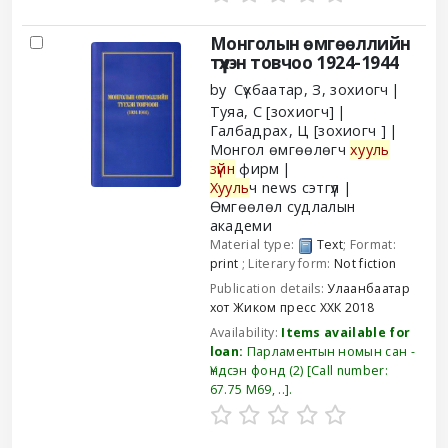
Монголын өмгөөллийн
түүхэн товчоо 1924-1944
by
Сүхбаатар, З
, зохиогч
Туяа, С
[зохиогч]
Галбадрах, Ц
[зохиогч ]
Монгол өмгөөлөгч
хууль
зүйн
фирм
Хууль
ч news сэтгүүл
Өмгөөлөл судлалын
академи
Material type:
Text
; Format:
print
; Literary form:
Not fiction
Publication details:
Улаанбаатар
хот
Жиком пресс ХХК
2018
Availability:
Items available for
loan:
Парламентын номын сан -
Үндсэн фонд
(2)
Call number:
67.75 М69, ..
.