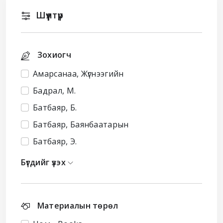
Шүүлтүүр
Зохиогч
Амарсанаа, Жүгнээгийн
Бадрал, М.
Батбаяр, Б.
Батбаяр, Баянбаатарын
Батбаяр, Э.
Бүгдийг үзэх
Материалын төрөл