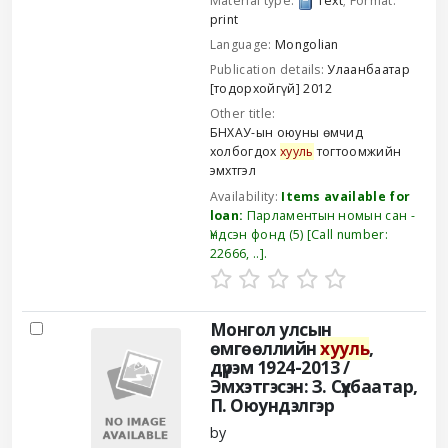
Material type:
Text
; Format:
print
Language:
Mongolian
Publication details:
Улаанбаатар
[тодорхойгүй]
2012
Other title:
БНХАУ-ын оюуны өмчид
холбогдох
хууль
тогтоомжийн
эмхтгэл
Availability:
Items available for
loan:
Парламентын номын сан -
Үндсэн фонд
(5)
Call number:
22666, ..
.
Монгол улсын
өмгөөллийн
хууль
,
дүрэм 1924-2013 /
Эмхэтгэсэн: З. Сүхбаатар,
П. Оюундэлгэр
by