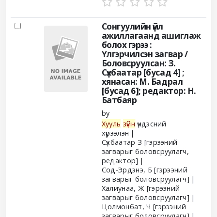
Сонгуулийн үйл
ажиллагаанд ашиглаж
болох гэрээ :
Үлгэрчилсэн загвар /
Боловсруулсан: З.
Сүхбаатар [бусад 4] ;
хянасан: М. Бадрал
[бусад 6]; редактор: Н.
Батбаяр
by
Хууль
зүйн
үндэсний
хүрээлэн
Сүхбаатар З
[гэрээний
загварыг боловсруулагч,
редактор]
Сод-Эрдэнэ, Б
[гэрээний
загварыг боловсруулагч]
Халиунаа, Ж
[гэрээний
загварыг боловсруулагч]
Цолмонбат, Ч
[гэрээний
загварыг боловсруулагч]