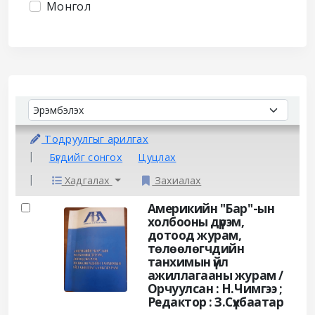
Монгол
Sort
Sort by:
Тодруулгыг арилгах
Бүгдийг сонгох
Цуцлах
Хадгалах
Захиалах
Results
Америкийн "Бар"-ын
холбооны дүрэм,
дотоод журам,
төлөөлөгчдийн
танхимын үйл
ажиллагааны журам /
Орчуулсан : Н.Чимгээ ;
Редактор : З.Сүхбаатар