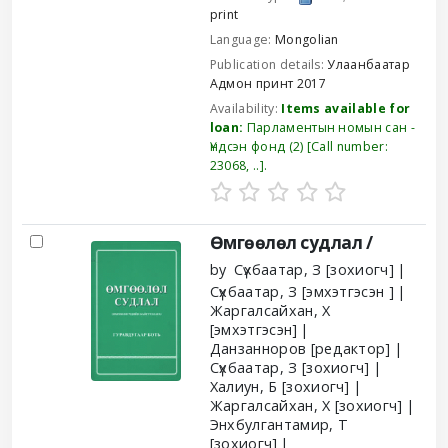
print
Language:
Mongolian
Publication details:
Улаанбаатар
Адмон принт
2017
Availability:
Items available for
loan:
Парламентын номын сан -
Үндсэн фонд
(2)
Call number:
23068, ..
.
Өмгөөлөл судлал /
by
Сүхбаатар, З
[зохиогч]
Сүхбаатар, З
[эмхэтгэсэн ]
Жаргалсайхан, Х
[эмхэтгэсэн]
Данзанноров
[редактор]
Сүхбаатар, З
[зохиогч]
Халиун, Б
[зохиогч]
Жаргалсайхан, Х
[зохиогч]
Энхбулгантамир, Т
[зохиогч]