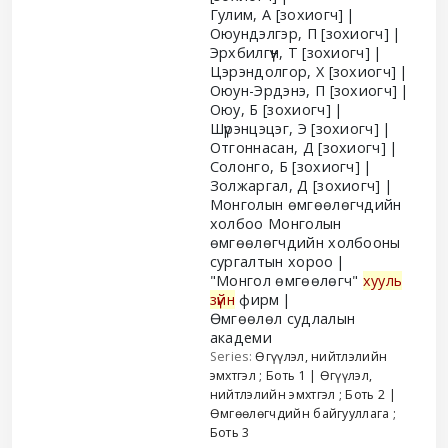
Гулим, А
[зохиогч]
Оюундэлгэр, П
[зохиогч]
Эрхбилгүүн, Т
[зохиогч]
Цэрэндолгор, Х
[зохиогч]
Оюун-Эрдэнэ, П
[зохиогч]
Оюу, Б
[зохиогч]
Шүрэнцэцэг, Э
[зохиогч]
Отгоннасан, Д
[зохиогч]
Солонго, Б
[зохиогч]
Золжаргал, Д
[зохиогч]
Монголын өмгөөлөгчдийн
холбоо Монголын
өмгөөлөгчдийн холбооны
сургалтын хороо
"Монгол өмгөөлөгч"
хууль
зүйн
фирм
Өмгөөлөл судлалын
академи
Series:
Өгүүлэл, нийтлэлийн
эмхтгэл
; Боть 1
|
Өгүүлэл,
нийтлэлийн эмхтгэл
; Боть 2
|
Өмгөөлөгчдийн байгууллага
;
Боть 3