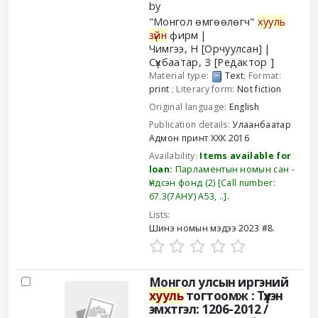
by
"Монгол өмгөөлөгч"
хууль
зүйн
фирм
Чимгээ, Н
[Орчуулсан]
Сүхбаатар, З
[Редактор ]
Material type:
Text
; Format:
print
; Literary form:
Not fiction
Original language:
English
Publication details:
Улаанбаатар
Адмон принт ХХК
2016
Availability:
Items available for
loan:
Парламентын номын сан -
Үндсэн фонд
(2)
Call number:
67.3(7АНУ) А53, ..
.
Lists:
Шинэ номын мэдээ 2023 #8
.
Монгол улсын иргэний
хууль
тогтоомж : Түүхэн
эмхтгэл: 1206-2012 /