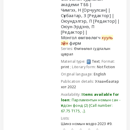
академи ТББ
Чимгээ, Н
[Орчуулсан]
Сүхбаатар, З
[Редактор]
Оюундэлгэр, П
[Редактор]
Оюун-Эрдэнэ, П
[Редактор]
Монгол өмгөөлөгч
хууль
зүйн
фирм
Series:
Өмгөөлөл судлалын
цуврал
Material type:
Text
; Format:
print
; Literary form:
Not fiction
Original language:
English
Publication details:
Улаанбаатар
хот
2022
Availability:
Items available for
loan:
Парламентын номын сан -
Үндсэн фонд
(2)
Call number:
67.75 Т175, ..
.
Lists:
Шинэ номын мэдээ 2023 #9
.