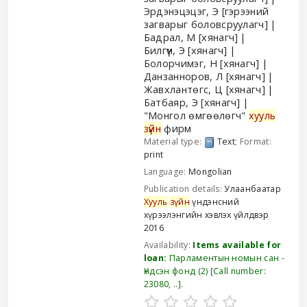
Эрдэнэцэцэг, Э
[гэрээний
загварыг боловсруулагч]
Бадрал, М
[хянагч]
Билгүүн, Э
[хянагч]
Болорчимэг, Н
[хянагч]
Данзанноров, Л
[хянагч]
Жавхлантөгс, Ц
[хянагч]
Батбаяр, Э
[хянагч]
"Монгол өмгөөлөгч"
хууль
зүйн
фирм
Material type:
Text
; Format:
print
Language:
Mongolian
Publication details:
Улаанбаатар
Хууль
зүйн
үндэнсний
хүрээлэнгийн хэвлэх үйлдвэр
2016
Availability:
Items available for
loan:
Парламентын номын сан -
Үндсэн фонд
(2)
Call number:
23080, ..
.