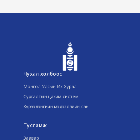
Чухал холбоос
Монгол Улсын Их Хурал
Сургалтын цахим систем
Хүрээлэнгийн мэдээллийн сан
Тусламж
Заавар