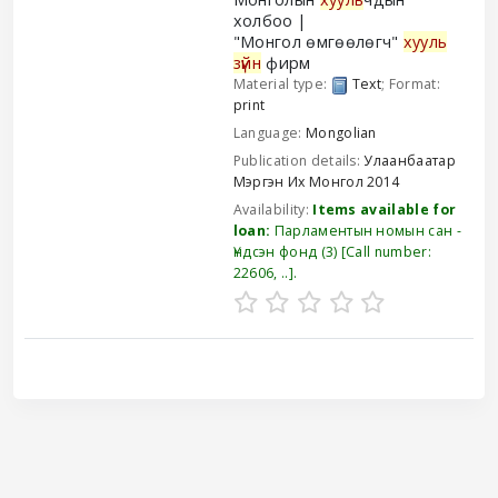
холбоо
"Монгол өмгөөлөгч"
хууль
зүйн
фирм
Material type:
Text
; Format:
print
Language:
Mongolian
Publication details:
Улаанбаатар
Мэргэн Их Монгол
2014
Availability:
Items available for
loan:
Парламентын номын сан -
Үндсэн фонд
(3)
Call number:
22606, ..
.