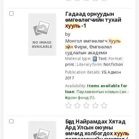
Гадаад орнуудын
өмгөөлөгчийн тухай
хууль
-1
by
Монгол өмгөөлөгч
Хууль
зүйн
Фирм, Өмгөөлөл
судлалын академи
Material type:
Text
; Format:
print
; Literary form:
Not fiction
Publication details:
УБ
Адмон
2017
Availability:
Items available for
loan:
Парламентын номын сан -
Үндсэн фонд
(1).
Бүгд Найрамдах Хятад
Ард Улсын оюуны
өмчид холбогдох
хууль