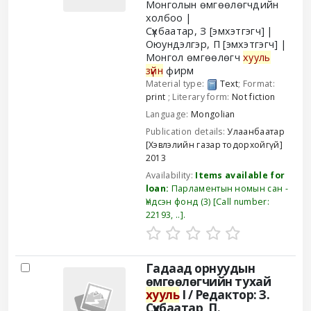
Монголын өмгөөлөгчдийн
холбоо
Сүхбаатар, З
[эмхэтгэгч]
Оюундэлгэр, П
[эмхэтгэгч]
Монгол өмгөөлөгч
хууль
зүйн
фирм
Material type:
Text
; Format:
print
; Literary form:
Not fiction
Language:
Mongolian
Publication details:
Улаанбаатар
[Хэвлэлийн газар тодорхойгүй]
2013
Availability:
Items available for
loan:
Парламентын номын сан -
Үндсэн фонд
(3)
Call number:
22193, ..
.
Гадаад орнуудын
өмгөөлөгчийн тухай
хууль
I /
Редактор: З.
Сүхбаатар, П.