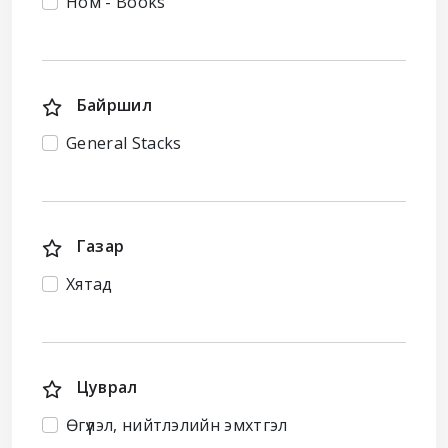
Ном - Books
Байршил
General Stacks
Газар
Хятад
Цуврал
Өгүүлэл, нийтлэлийн эмхтгэл