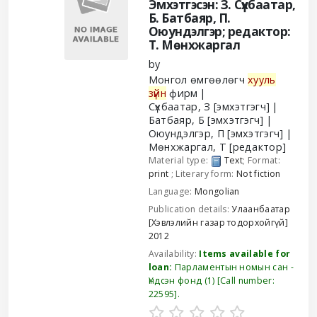
Эмхэтгэсэн: З. Сүхбаатар,
Б. Батбаяр, П.
Оюундэлгэр; редактор:
Т. Мөнхжаргал
by
Монгол өмгөөлөгч
хууль
зүйн
фирм
Сүхбаатар, З
[эмхэтгэгч]
Батбаяр, Б
[эмхэтгэгч]
Оюундэлгэр, П
[эмхэтгэгч]
Мөнхжаргал, Т
[редактор]
Material type:
Text
; Format:
print
; Literary form:
Not fiction
Language:
Mongolian
Publication details:
Улаанбаатар
[Хэвлэлийн газар тодорхойгүй]
2012
Availability:
Items available for
loan:
Парламентын номын сан -
Үндсэн фонд
(1)
Call number:
22595
.