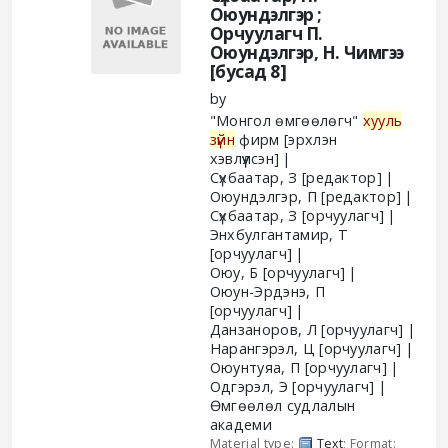
Оюундэлгэр ;
Орчуулагч П.
Оюундэлгэр, Н. Чимгээ
[бусад 8]
by
"Монгол өмгөөлөгч"
хууль
зүйн
фирм
[эрхлэн
хэвлүүлсэн]
Сүхбаатар, З
[редактор]
Оюундэлгэр, П
[редактор]
Сүхбаатар, З
[орчуулагч]
Энхбулгантамир, Т
[орчуулагч]
Оюу, Б
[орчуулагч]
Оюун-Эрдэнэ, П
[орчуулагч]
Данзаноров, Л
[орчуулагч]
Нарангэрэл, Ц
[орчуулагч]
Оюунтуяа, П
[орчуулагч]
Одгэрэл, Э
[орчуулагч]
Өмгөөлөл судлалын
академи
Material type:
Text
; Format: