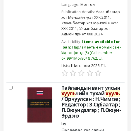
Language:
Монгол
Publication details:
Улаанбаатар
хот
Мөнхийн үсэг ХХК
2011
;
Улаанбаатар хот
Мөнхийн үсэг
ХХК
2011
;
Улаанбаатар хот
Адмон принт ХХК
2024
Availability:
Items available for
loan:
Парламентын номын сан -
Үндсэн фонд
(5)
Call number:
67.99/1Мо/90/ Ө762, ..
.
Lists:
Шинэ ном 2025 #1
.
Тайландын вант улсын
хууль
чийн тухай
хууль
/
Орчуулсан : Н.Чимгээ ;
Редактор : З.Сүхбаатар ;
П.Оюундэлгэр ; П.Оюун-
Эрдэнэ
by
Өмгөөлөл судлалын