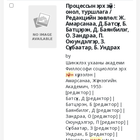
Процессын эрх зүй :
онол, туршлага /
Редакцийн зөвлөл: Ж.
Амарсанаа, Д.Батсүх, Б.
Батцэрэн, Д. Баянбилэг,
О. Зандраа, П.
Оюундэлгэр, З.
Сүхбаатар, Б. Ундрах
by
Шинжлэх ухааны академи
Филлософи социологи эрх
зүйн
хүрээлэн
Амарсанаа, Жүгнээгийн.
Академич
, 1953-
[редактор]
Батсүх, Д
[редактор]
Батцэрэн, Б
[редактор]
Баянбилэг, Д
[редактор]
Зандраа, О
[редактор]
Оюундэлгэр, П
[редактор]
Сүхбаатар, З
[редактор]
Ундрах, Б
[редактор]
Монголын
хууль
чдын