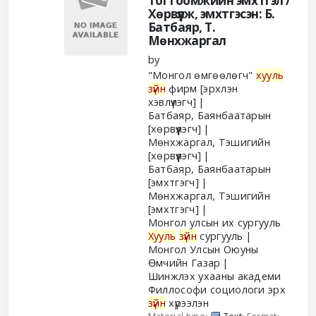
тогтоомжийн эмхтгэл /
Хөрвүүлж, эмхтгэсэн: Б.
Батбаяр, Т.
Мөнхжаргал
by
"Монгол өмгөөлөгч"
хууль
зүйн
фирм
[эрхлэн
хэвлүүлэгч]
Батбаяр, Баянбаатарын
[хөрвүүлэгч]
Мөнхжаргал, Тэшигийн
[хөрвүүлэгч]
Батбаяр, Баянбаатарын
[эмхтгэгч]
Мөнхжаргал, Тэшигийн
[эмхтгэгч]
Монгол улсын их сургууль
Хууль
зүйн
сургууль
Монгол Улсын Оюуны
Өмчийн Газар
Шинжлэх ухааны академи
Филлософи социологи эрх
зүйн
хүрээлэн