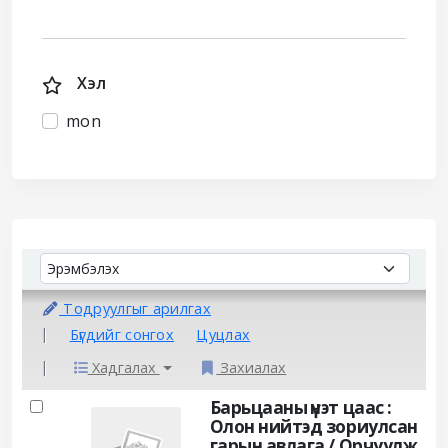
Хэл
mon
Sort
Sort by:
Тодруулгыг арилгах
Бүгдийг сонгох
Цуцлах
Хадгалах
Захиалах
Results
Барьцааны үнэт цаас :
Олон нийтэд зориулсан
гарын авлага /
Орчуулж