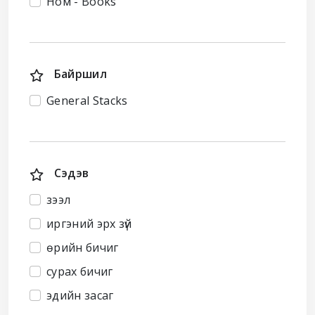
Ном - Books
Байршил
General Stacks
Сэдэв
зээл
иргэний эрх зүй
өрийн бичиг
сурах бичиг
эдийн засаг