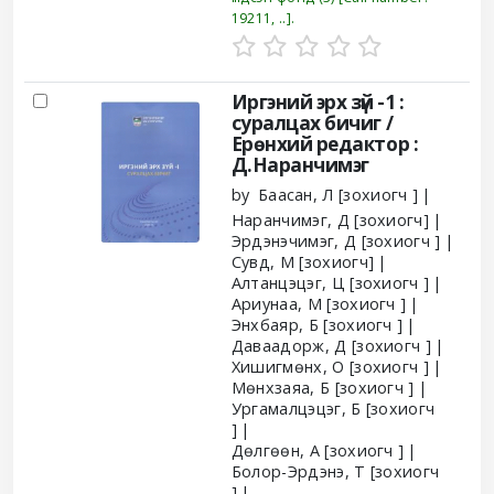
19211, ..
.
Иргэний эрх зүй -1 :
суралцах бичиг /
Ерөнхий редактор :
Д.Наранчимэг
by
Баасан, Л
[зохиогч ]
Наранчимэг, Д
[зохиогч]
Эрдэнэчимэг, Д
[зохиогч ]
Сувд, М
[зохиогч]
Алтанцэцэг, Ц
[зохиогч ]
Ариунаа, М
[зохиогч ]
Энхбаяр, Б
[зохиогч ]
Даваадорж, Д
[зохиогч ]
Хишигмөнх, О
[зохиогч ]
Мөнхзаяа, Б
[зохиогч ]
Ургамалцэцэг, Б
[зохиогч
]
Дөлгөөн, А
[зохиогч ]
Болор-Эрдэнэ, Т
[зохиогч
]