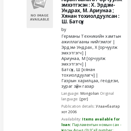
эмхэтгэсэн : Х. Эрдэм-
Ундрах, М. Ариунаа ;
Хянан тохиолдуулсан :
Ш. Батсүх
by
Германы Техникийн хамтын
ажиллагааны нийгэмлэг
Эрдэм-Ундрах, Х
[орчуулж
эмхэтгэгч]
Ариунаа, М
[орчуулж
эмхэтгэгч]
Батсүх, Ш
[хянан
тохиолдуулагч]
Газрын харилцаа, геодези,
зураг зүйн газар
Language:
Mongolian
Original
language:
[ger]
Publication details:
Улаанбаатар
хот
2006
Availability:
Items available for
loan:
Парламентын номын сан -
Үндсэн фонд
(3)
Call number: