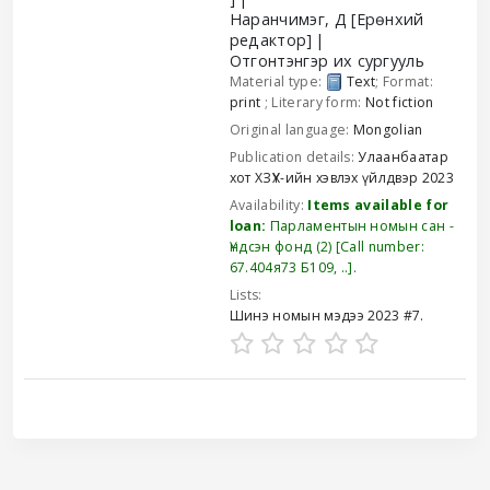
Наранчимэг, Д
[Ерөнхий
редактор]
Отгонтэнгэр их сургууль
Material type:
Text
; Format:
print
; Literary form:
Not fiction
Original language:
Mongolian
Publication details:
Улаанбаатар
хот
ХЗҮХ-ийн хэвлэх үйлдвэр
2023
Availability:
Items available for
loan:
Парламентын номын сан -
Үндсэн фонд
(2)
Call number:
67.404я73 Б109, ..
.
Lists:
Шинэ номын мэдээ 2023 #7
.