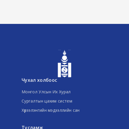
Чухал холбоос
Монгол Улсын Их Хурал
Сургалтын цахим систем
Хүрээлэнгийн мэдээллийн сан
Тусламж