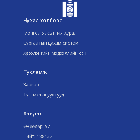
Чухал холбоос
Монгол Улсын Их Хурал
Сургалтын цахим систем
Хүрээлэнгийн мэдээллийн сан
Тусламж
Заавар
Түгээмэл асуултууд
Хандалт
Өнөөдөр: 97
Нийт: 188132