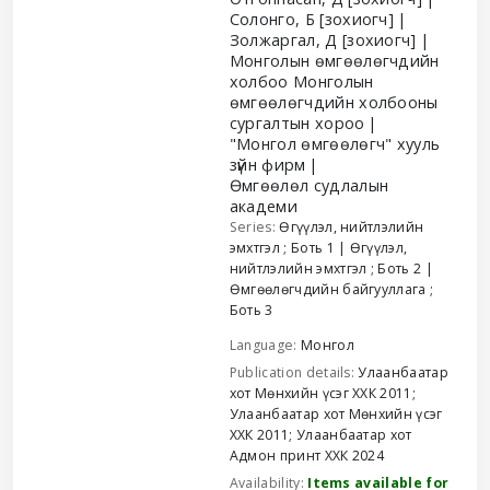
Солонго, Б
[зохиогч]
Золжаргал, Д
[зохиогч]
Монголын өмгөөлөгчдийн
холбоо Монголын
өмгөөлөгчдийн холбооны
сургалтын хороо
"Монгол өмгөөлөгч" хууль
зүйн фирм
Өмгөөлөл судлалын
академи
Series:
Өгүүлэл, нийтлэлийн
эмхтгэл
; Боть 1
|
Өгүүлэл,
нийтлэлийн эмхтгэл
; Боть 2
|
Өмгөөлөгчдийн байгууллага
;
Боть 3
Language:
Монгол
Publication details:
Улаанбаатар
хот
Мөнхийн үсэг ХХК
2011
;
Улаанбаатар хот
Мөнхийн үсэг
ХХК
2011
;
Улаанбаатар хот
Адмон принт ХХК
2024
Availability:
Items available for