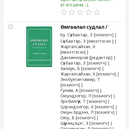
67.410 Ш944, ..
.
Өмгөөлөл судлал /
by
Сүхбаатар, З
[зохиогч]
Сүхбаатар, З
[эмхэтгэсэн ]
Жаргалсайхан, Х
[эмхэтгэсэн]
Данзанноров
[редактор]
Сүхбаатар, З
[зохиогч]
Халиун, Б
[зохиогч]
Жаргалсайхан, Х
[зохиогч]
Энхбулгантамир, Т
[зохиогч]
Гулим, А
[зохиогч]
Оюундэлгэр, П
[зохиогч]
Эрхбилгүүн, Т
[зохиогч]
Цэрэндолгор, Х
[зохиогч]
Оюун-Эрдэнэ, П
[зохиогч]
Оюу, Б
[зохиогч]
Шүрэнцэцэг, Э
[зохиогч]
Отгоннасан, Д
[зохиогч]