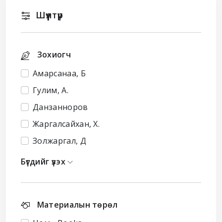
Шүүлтүүр
Зохиогч
Амарсанаа, Б
Гулим, А.
Данзанноров
Жаргалсайхан, Х.
Золжаргал, Д
Бүгдийг үзэх
Материалын төрөл