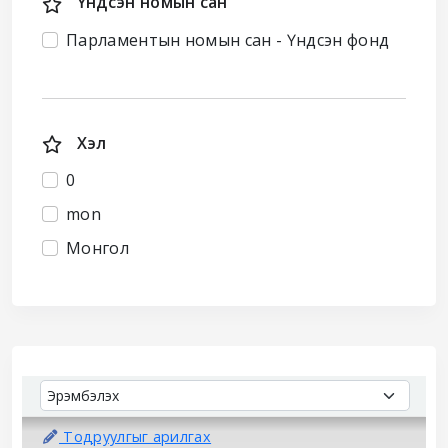
Үндсэн номын сан
Парламентын номын сан - Үндсэн фонд
Хэл
0
mon
Монгол
Sort
Sort by:
Тодруулгыг арилгах