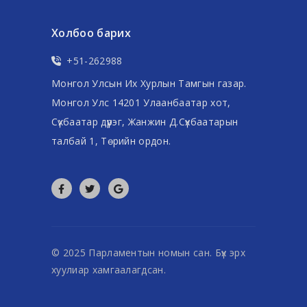
Холбоо барих
+51-262988
Монгол Улсын Их Хурлын Тамгын газар.
Монгол Улс 14201 Улаанбаатар хот,
Сүхбаатар дүүрэг, Жанжин Д.Сүхбаатарын
талбай 1, Төрийн ордон.
© 2025 Парламентын номын сан. Бүх эрх
хуулиар хамгаалагдсан.