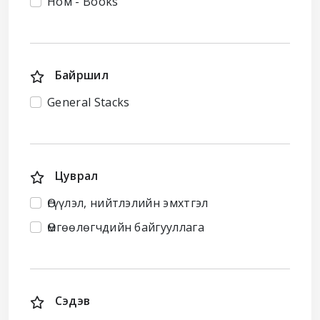
Ном - Books
Байршил
General Stacks
Цуврал
Өгүүлэл, нийтлэлийн эмхтгэл
Өмгөөлөгчдийн байгууллага
Сэдэв