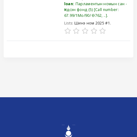
loan:
Парламентын номын сан -
Үндсэн фонд
(5)
Call number:
67.99/1Мо/90/ Ө762, ..
.
Lists:
Шинэ ном 2025 #1
.