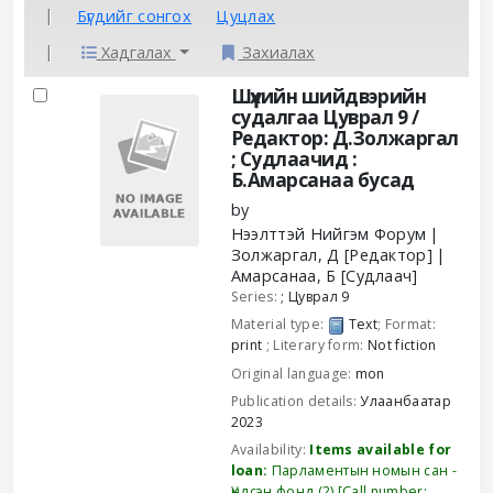
Бүгдийг сонгох
Цуцлах
Хадгалах
Захиалах
Results
Шүүхийн шийдвэрийн
судалгаа Цуврал 9 /
Редактор: Д.Золжаргал
; Судлаачид :
Б.Амарсанаа бусад
by
Нээлттэй Нийгэм Форум
Золжаргал, Д
[Редактор]
Амарсанаа, Б
[Судлаач]
Series:
; Цуврал 9
Material type:
Text
; Format:
print
; Literary form:
Not fiction
Original language:
mon
Publication details:
Улаанбаатар
2023
Availability:
Items available for
loan:
Парламентын номын сан -
Үндсэн фонд
(2)
Call number: