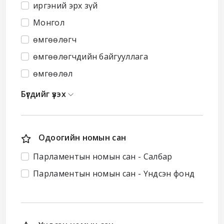
иргэний эрх зүй
Монгол
өмгөөлөгч
өмгөөлөгчдийн байгууллага
өмгөөлөл
Бүгдийг үзэх
Одоогийн номын сан
Парламентын номын сан - Салбар
Парламентын номын сан - Үндсэн фонд