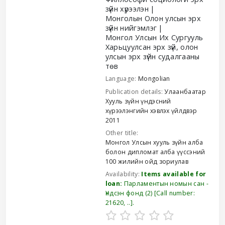
зүйн хүрээлэн
Монголын Олон улсын эрх
зүйн нийгэмлэг
Монгол Улсын Их Сургууль
Харьцуулсан эрх зүй, олон
улсын эрх зүйн судалгааны
төв
Language:
Mongolian
Publication details:
Улаанбаатар
Хууль зүйн үндэсний
хүрээлэнгийн хэвлэх үйлдвэр
2011
Other title:
Монгол Улсын хууль зүйн алба
болон дипломат алба үүссэний
100 жилийн ойд зориулав
Availability:
Items available for
loan:
Парламентын номын сан -
Үндсэн фонд
(2)
Call number:
21620, ..
.