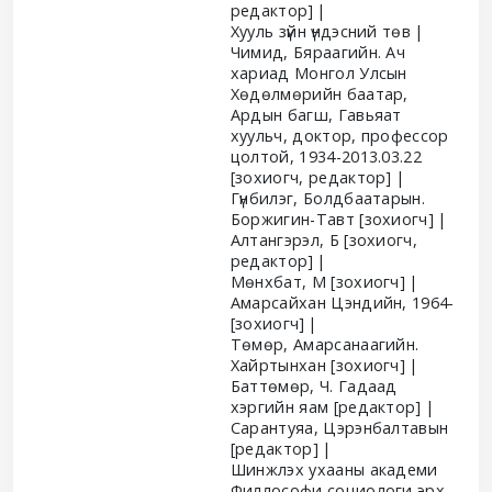
редактор]
Хууль зүйн үндэсний төв
Чимид, Бяраагийн. Ач
хариад Монгол Улсын
Хөдөлмөрийн баатар,
Ардын багш, Гавьяат
хуульч, доктор, профессор
цолтой
, 1934-2013.03.22
[зохиогч, редактор]
Гүнбилэг, Болдбаатарын.
Боржигин-Тавт
[зохиогч]
Алтангэрэл, Б
[зохиогч,
редактор]
Мөнхбат, М
[зохиогч]
Амарсайхан Цэндийн
, 1964-
[зохиогч]
Төмөр, Амарсанаагийн.
Хайртынхан
[зохиогч]
Баттөмөр, Ч. Гадаад
хэргийн яам
[редактор]
Сарантуяа, Цэрэнбалтавын
[редактор]
Шинжлэх ухааны академи
Филлософи социологи эрх