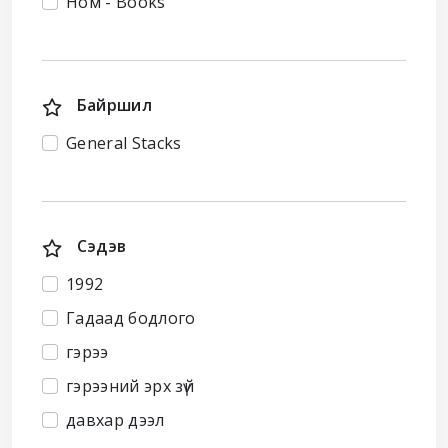
Ном - Books
Байршил
General Stacks
Сэдэв
1992
Гадаад бодлого
гэрээ
гэрээний эрх зүй
давхар дээл