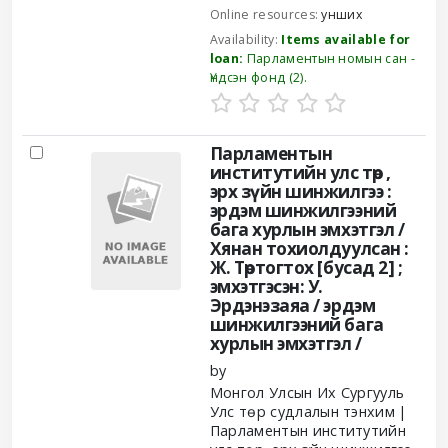
Online resources:
унших
Availability:
Items available for
loan:
Парламентын номын сан -
Үндсэн фонд
(2).
Парламентын
институтийн улс төр ,
эрх зүйн шинжилгээ :
эрдэм шинжилгээний
бага хурлын эмхэтгэл /
Хянан тохиолдуулсан :
Ж. Төртогтох [бусад 2] ;
эмхэтгэсэн: У.
Эрдэнэзаяа /
эрдэм
шинжилгээний бага
хурлын эмхэтгэл /
by
Монгол Улсын Их Сургууль
Улс төр судлалын тэнхим
Парламентын институтийн