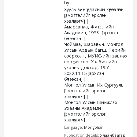
by
Хууль зүйн үндэсний хүрээлэн
[эмхтгэлийг эрхлэн
хэвлүүлэгч]
Амарсанаа, Жүгнээгийн.
Академич
, 1953-
[эрхлэн
бүтээсэн]
Чоймаа, Шаравын. Монгол
Улсын Ардын багш, Төрийн
соёрхолт, МУИС-ийн зөвлөх
профессор, Хэлбичгийн
ухааны доктор
, 1951-
2022.11.15
[эрхлэн
бүтээсэн]
Монгол Улсын Их Сургууль
[эмхтгэлийг эрхлэн
хэвлүүлэгч]
Монгол Улсын Шинжлэх
Ухааны Академи
[эмхтгэлийг эрхлэн
хэвлүүлэгч]
Language:
Mongolian
Publication details:
Улаанбаатар