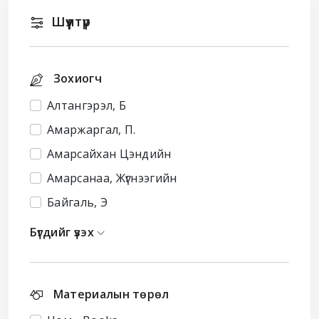
Шүүлтүүр
Зохиогч
Алтангэрэл, Б
Амаржаргал, П.
Амарсайхан Цэндийн
Амарсанаа, Жүгнээгийн
Байгаль, Э
Бүгдийг үзэх
Материалын төрөл