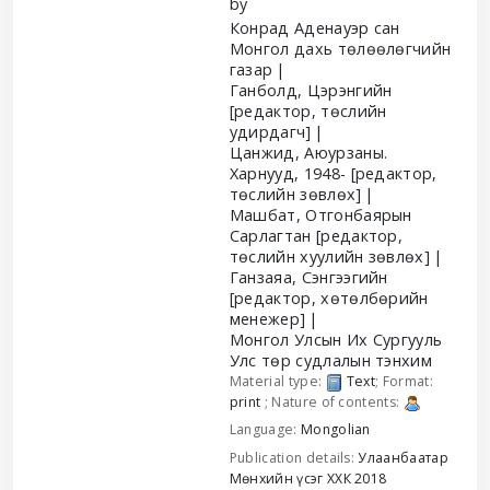
by
Конрад Аденауэр сан
Монгол дахь төлөөлөгчийн
газар
Ганболд, Цэрэнгийн
[редактор, төслийн
удирдагч]
Цанжид, Аюурзаны.
Харнууд
, 1948-
[редактор,
төслийн зөвлөх]
Машбат, Отгонбаярын
Сарлагтан
[редактор,
төслийн хуулийн зөвлөх]
Ганзаяа, Сэнгээгийн
[редактор, хөтөлбөрийн
менежер]
Монгол Улсын Их Сургууль
Улс төр судлалын тэнхим
Material type:
Text
; Format:
print
; Nature of contents:
Language:
Mongolian
Publication details:
Улаанбаатар
Мөнхийн үсэг ХХК
2018