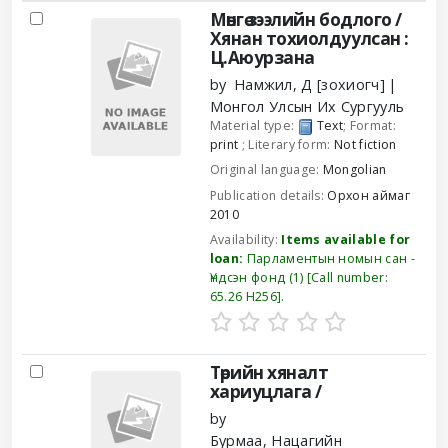
Results
Мөнгө зээлийн бодлого /
Хянан тохиолдуулсан :
Ц.Аюурзана
by
Намжил, Д
[зохиогч]
Монгол Улсын Их Сургууль
Material type:
Text
; Format:
print
; Literary form:
Not fiction
Original language:
Mongolian
Publication details:
Орхон аймаг
2010
Availability:
Items available for
loan:
Парламентын номын сан -
Үндсэн фонд
(1)
Call number:
65.26 Н256
.
Төрийн хяналт
хариуцлага /
by
Бурмаа, Нацагийн