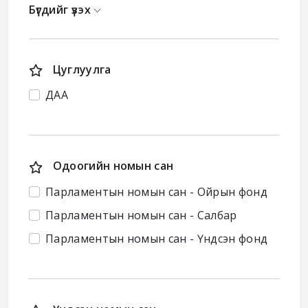
Бүгдийг үзэх
Цуглуулга
ДАА
Одоогийн номын сан
Парламентын номын сан - Ойрын фонд
Парламентын номын сан - Салбар
Парламентын номын сан - Үндсэн фонд