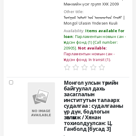
Мөнхийн үсэг групп ХХК
2009
Other title:
ᠮᠣᠩᠭᠣᠯ ᠤᠯᠤᠰ ᠤᠨ ᠦᠨᠳᠦᠰᠦᠨ ᠬᠠᠤᠯᠢ
Mongol Ulasiin Yndesen Kuuli
Availability:
Items available for
loan:
Парламентын номын сан -
Үндсэн фонд
(1)
Call number:
20905
.
Not available:
Парламентын номын сан -
Үндсэн фонд: In transit
(1).
Монгол улсын төрийн
байгуулал дахь
засаглалын
институтын талаарх
судалгаа : судалгааны
үр дүн, бодлогын
зөвлөмж /
Хянан
тохиолдуулсан: Ц.
Ганболд [бусад 3]