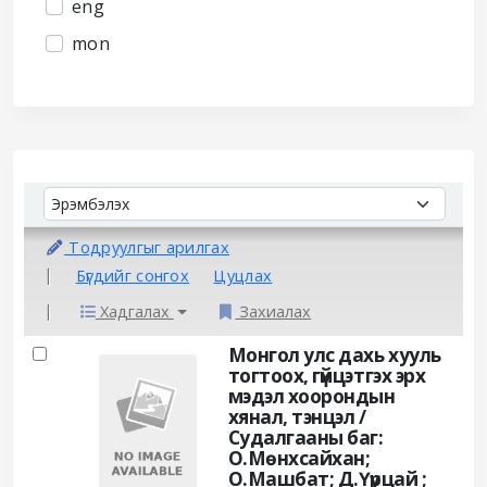
eng
mon
Sort
Sort by:
Тодруулгыг арилгах
Бүгдийг сонгох
Цуцлах
Хадгалах
Захиалах
Results
Монгол улс дахь хууль
тогтоох, гүйцэтгэх эрх
мэдэл хоорондын
хянал, тэнцэл /
Судалгааны баг:
О.Мөнхсайхан;
О.Машбат; Д.Үүрцай ;