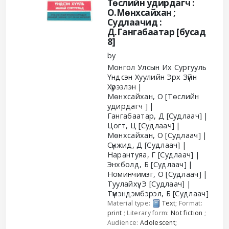
Төслийн удирдагч :
О.Мөнхсайхан ;
Судлаачид :
Д.Гангабаатар [бусад
8]
by
Монгол Улсын Их Сургууль
Үндсэн Хуулийн Эрх Зүйн
Хүрээлэн
Мөнхсайхан, О
[Төслийн
удирдагч ]
Гангабаатар, Д
[Судлаач]
Цогт, Ц
[Судлаач]
Мөнхсайхан, О
[Судлаач]
Сүнжид, Д
[Судлаач]
Нарантуяа, Г
[Судлаач]
Энхболд, Б
[Судлаач]
Номинчимэг, О
[Судлаач]
Туулайхүү, Э
[Судлаач]
Түмэндэмбэрэл, Б
[Судлаач]
Material type:
Text
; Format:
print
; Literary form:
Not fiction
;
Audience:
Adolescent;