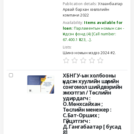
Publication details:
Улаанбаатар
Арвай бархан хэвлэлийн
компани
2022
Availability:
Items available for
loan:
Парламентын номын сан -
Үндсэн фонд
(4)
Call number:
67.400.1 Ү823, ..
.
Lists:
Шинэ номын мэдээ 2024 #2
.
ХБНГУ-ын холбооны
үндсэн хуулийн шүүхийн
сонгомол шийдвэрийн
эмхэтгэл /
Төслийн
удирдагч :
О.Мөнхсайхан ;
Төслийн менежер :
С.Бат-Орших ;
Гүйцэтгэгч :
Д.Гангабаатар [ бусад
8]