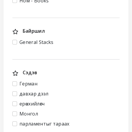
Ном - Books
Байршил
General Stacks
Сэдэв
Герман
давхар дээл
ерөнхийлөгч
Монгол
парламентыг тараах