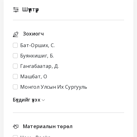
Шүүлтүүр
Зохиогч
Бат-Орших, С.
Буянхишиг, Б.
Гангабаатар, Д.
Машбат, О
Монгол Улсын Их Сургууль
Бүгдийг үзэх
Материалын төрөл