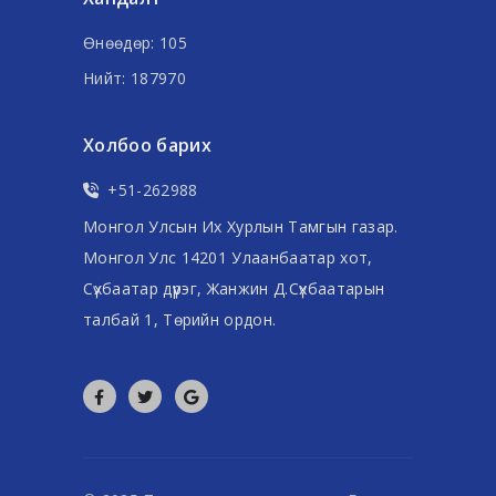
Өнөөдөр: 105
Нийт: 187970
Холбоо барих
+51-262988
Монгол Улсын Их Хурлын Тамгын газар.
Монгол Улс 14201 Улаанбаатар хот,
Сүхбаатар дүүрэг, Жанжин Д.Сүхбаатарын
талбай 1, Төрийн ордон.