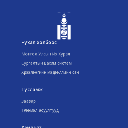
Чухал холбоос
Монгол Улсын Их Хурал
Сургалтын цахим систем
Хүрээлэнгийн мэдээллийн сан
Тусламж
Заавар
Түгээмэл асуултууд
Хандалт