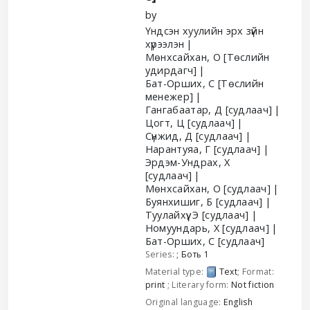
by
Үндсэн хуулийн эрх зүйн
хүрээлэн
Мөнхсайхан, О
[Төслийн
удирдагч]
Бат-Орших, С
[Төслийн
менежер]
Гангабаатар, Д
[судлаач]
Цогт, Ц
[судлаач]
Сүнжид, Д
[судлаач]
Нарантуяа, Г
[судлаач]
Эрдэм-Ундрах, Х
[судлаач]
Мөнхсайхан, О
[судлаач]
Буянхишиг, Б
[судлаач]
Туулайхүү, Э
[судлаач]
Номуундарь, Х
[судлаач]
Бат-Орших, С
[судлаач]
Series:
; Боть 1
Material type:
Text
; Format:
print
; Literary form:
Not fiction
Original language:
English