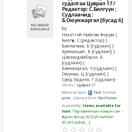
судалгаа Цуврал 17 /
Редактор: С.Билгүүн ;
Судлаачид :
Б.Оюунжаргал [бусад 6]
by
Нээлттэй Нийгэм Форум
Билгүүн, С
[редактор]
Баялагмаа, Б
[судлаач]
Буянхишиг, Б
[судлаач]
Цэвээндэмбэрэл, Б
[судлаач]
Баянжаргал, Ч
[судлаач]
Оюунаа, Ц
[судлаач]
Сувд-Эрдэнэ, Г
[судлаач]
Series:
; Цуврал 17
Material type:
Text
; Format:
print
; Literary form:
Not fiction
Availability:
Items available for
loan:
Парламентын номын сан -
Үндсэн фонд
(3)
Call number:
67.410 Ш944, ..
.