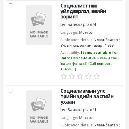
Results
Социалист нөхөн
үйлдвэрлэл, өнөөгийн
зорилт
by
Баянжаргал Ч
Language:
Монгол
Publication details:
Улаанбаатар
;
Улсын хэвлэлийн газар
;
1989
Availability:
Items available for
loan:
Парламентын номын сан -
Үндсэн фонд
(2)
Call number:
13456, ..
.
Социализмын улс
төрийн эдийн засгийн
ухаан
by
Баянжаргал Ч
Language:
Монгол
Publication details:
Улаанбаатар
;