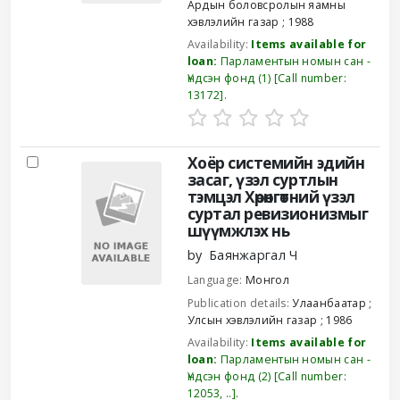
Ардын боловсролын яамны
хэвлэлийн газар
;
1988
Availability:
Items available for
loan:
Парламентын номын сан -
Үндсэн фонд
(1)
Call number:
13172
.
Хоёр системийн эдийн
засаг, үзэл суртлын
тэмцэл Хөрөнгөтний үзэл
суртал ревизионизмыг
шүүмжлэх нь
by
Баянжаргал Ч
Language:
Монгол
Publication details:
Улаанбаатар
;
Улсын хэвлэлийн газар
;
1986
Availability:
Items available for
loan:
Парламентын номын сан -
Үндсэн фонд
(2)
Call number:
12053, ..
.