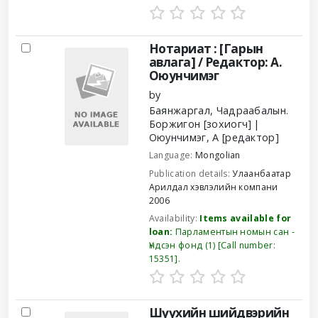
Нотариат : [Гарын
авлага] /
Редактор: А.
Оюунчимэг
by
Баянжаргал, Чадраабалын.
Боржигон
[зохиогч]
Оюунчимэг, А
[редактор]
Language:
Mongolian
Publication details:
Улаанбаатар
Арилдал хэвлэлийн компани
2006
Availability:
Items available for
loan:
Парламентын номын сан -
Үндсэн фонд
(1)
Call number:
15351
.
Шүүхийн шийдвэрийн