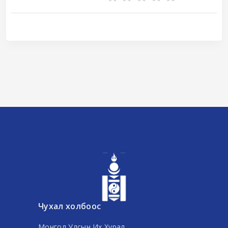
Чухал холбоос
Монгол Улсын Их Хурал