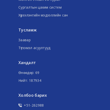
Сургалтын цахим систем
Хүрээлэнгийн мэдээллийн сан
Тусламж
Заавар
Түгээмэл асуултууд
Хандалт
Өнөөдөр: 69
Нийт: 187934
Холбоо барих
+51-262988