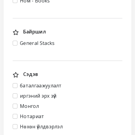
Ном - Books
Байршил
General Stacks
Сэдэв
баталгаажуулалт
иргэний эрх зүй
Монгол
Нотариат
Нөхөн үйлдвэрлэл