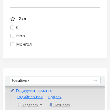
Хэл
0
mon
Монгол
Sort
Sort by:
Тодруулгыг арилгах
Бүгдийг сонгох
Цуцлах
Хадгалах
Захиалах