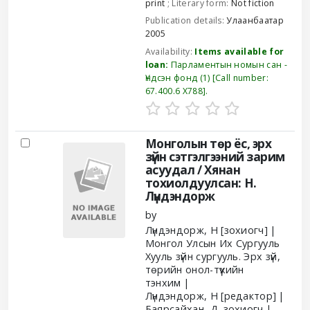
print
; Literary form:
Not fiction
Publication details:
Улаанбаатар
2005
Availability:
Items available for
loan:
Парламентын номын сан -
Үндсэн фонд
(1)
Call number:
67.400.6 Х788
.
Монголын төр ёс, эрх
зүйн сэтгэлгээний зарим
асуудал /
Хянан
тохиолдуулсан: Н.
Лүндэндорж
by
Лүндэндорж, Н
[зохиогч]
Монгол Улсын Их Сургууль
Хууль зүйн сургууль. Эрх зүй,
төрийн онол-түүхийн
тэнхим
Лүндэндорж, Н
[редактор]
Баярсайхан, Д. зохиогч