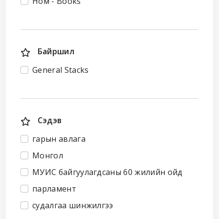
Ном - Books
Байршил
General Stacks
Сэдэв
гарын авлага
Монгол
МУИС байгуулагдсаны 60 жилийн ойд
парламент
судалгаа шинжилгээ