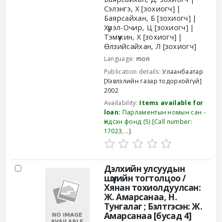
Сэлэнгэ, Х
[зохиогч]
Баярсайхан, Б
[зохиогч]
Хүрэл-Очир, Ц
[зохиогч]
Тэмүүжин, Х
[зохиогч]
Өлзийсайхан, Л
[зохиогч]
Language:
mon
Publication details:
Улаанбаатар
[Хэвлэлийн газар тодорхойгүй]
2002
Availability:
Items available for
loan:
Парламентын номын сан -
Үндсэн фонд
(5)
Call number:
17023, ..
.
Дэлхийн улсуудын
шүүхийн тогтолцоо /
Хянан тохиолдуулсан:
Ж. Амарсанаа, Н.
Тунгалаг ; Бэлтгэсэн: Ж.
Амарсанаа [бусад 4]