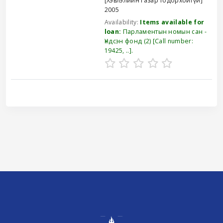
[Хэвлэлийн газар тодорхойгүй]
2005
Availability:
Items available for
loan:
Парламентын номын сан -
Үндсэн фонд
(2)
Call number:
19425, ..
.