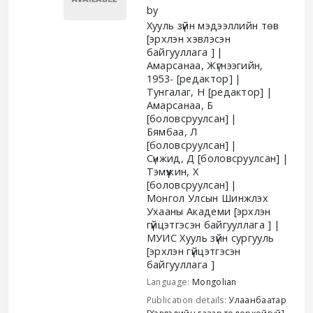
by
Хууль зүйн мэдээллийн төв
[эрхлэн хэвлэсэн
байгууллага ]
Амарсанаа, Жүгнээгийн
,
1953-
[редактор]
Тунгалаг, Н
[редактор]
Амарсанаа, Б
[боловсруулсан]
Бямбаа, Л
[боловсруулсан]
Сүнжид, Д
[боловсруулсан]
Тэмүүжин, Х
[боловсруулсан]
Монгол Улсын Шинжлэх
Ухааны Академи
[эрхлэн
гүйцэтгэсэн байгууллага ]
МУИС Хууль зүйн сургууль
[эрхлэн гүйцэтгэсэн
байгууллага ]
Language:
Mongolian
Publication details:
Улаанбаатар