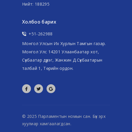
Нийт: 188295
Холбоо барих
+51-262988
Монгол Улсын Их Хурлын Тамгын газар.
Монгол Улс 14201 Улаанбаатар хот,
Сүхбаатар дүүрэг, Жанжин Д.Сүхбаатарын
талбай 1, Төрийн ордон.
© 2025 Парламентын номын сан. Бүх эрх
хуулиар хамгаалагдсан.