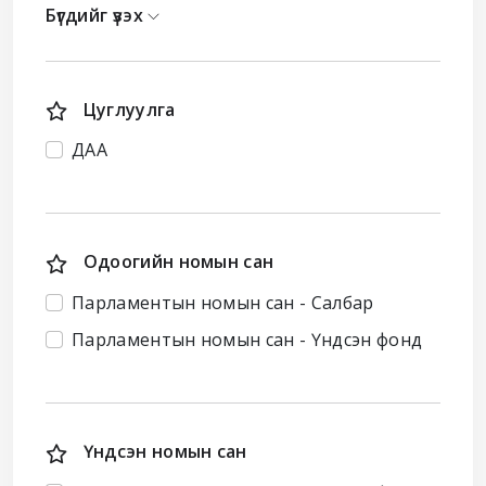
Бүгдийг үзэх
Цуглуулга
ДАА
Одоогийн номын сан
Парламентын номын сан - Салбар
Парламентын номын сан - Үндсэн фонд
Үндсэн номын сан