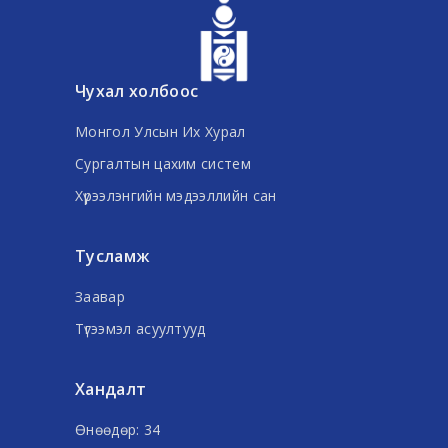
Чухал холбоос
Монгол Улсын Их Хурал
Сургалтын цахим систем
Хүрээлэнгийн мэдээллийн сан
Тусламж
Заавар
Түгээмэл асуултууд
Хандалт
Өнөөдөр: 34