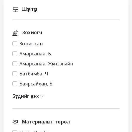
Шүүлтүүр
Зохиогч
3ориг сан
Амарсанаа, Б.
Амарсанаа, Жүгнээгийн
Батбямба, Ч.
Баярсайхан, Б.
Бүгдийг үзэх
Материалын төрөл