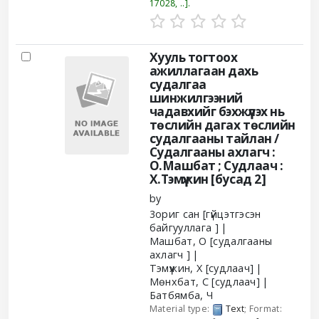
17028, ..
.
Хууль тогтоох
ажиллагаан дахь
судалгаа
шинжилгээний
чадавхийг бэхжүүлэх нь
төслийн дагах төслийн
судалгааны тайлан /
Судалгааны ахлагч :
О.Машбат ; Судлаач :
Х.Тэмүүжин [бусад 2]
by
3ориг сан
[гүйцэтгэсэн
байгууллага ]
Машбат, О
[судалгааны
ахлагч ]
Тэмүүжин, Х
[судлаач]
Мөнхбат, С
[судлаач]
Батбямба, Ч
Material type:
Text
; Format: