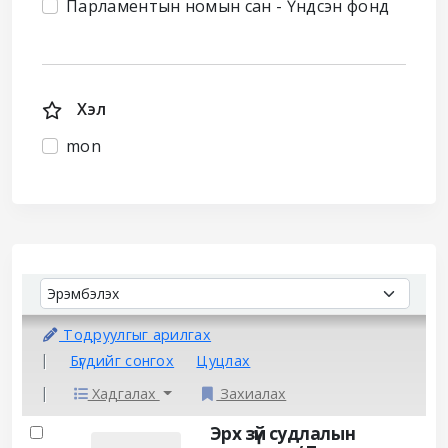
Парламентын номын сан - Үндсэн фонд
Хэл
mon
Sort
Sort by:
Тодруулгыг арилгах
Бүгдийг сонгох
Цуцлах
Хадгалах
Захиалах
Results
Эрх зүй судлалын