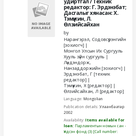
удиртгал /
Техник
редактор: Г. Эрдэнэбат;
Дасгалыг хянасан: Х.
Тэмүүжин, Л.
Өлзийсайхан
by
Нарангэрэл, Содовсүрэнгийн
[зохиогч]
Монгол Улсын Их Сургууль
Хууль зүйн сургууль
Лүндэндорж,
Нанзаддоржийн
[зохиогч]
Эрдэнэбат, Г
[техник
редактор]
Тэмүүжин, Х
[редактор]
Өлзийсайхан, Л
[редактор]
Language:
Mongolian
Publication details:
Улаанбаатар
2002
Availability:
Items available for
loan:
Парламентын номын сан -
Үндсэн фонд
(3)
Call number: