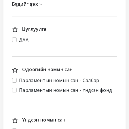
Бүгдийг үзэх
Цуглуулга
ДАА
Одоогийн номын сан
Парламентын номын сан - Салбар
Парламентын номын сан - Үндсэн фонд
Үндсэн номын сан