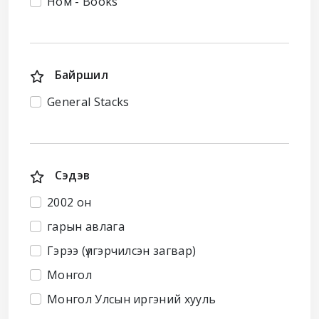
Ном - Books
Байршил
General Stacks
Сэдэв
2002 он
гарын авлага
Гэрээ (үлгэрчилсэн загвар)
Монгол
Монгол Улсын иргэний хууль