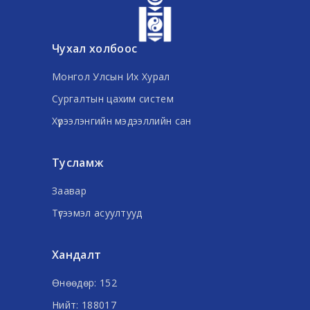
Чухал холбоос
Монгол Улсын Их Хурал
Сургалтын цахим систем
Хүрээлэнгийн мэдээллийн сан
Тусламж
Заавар
Түгээмэл асуултууд
Хандалт
Өнөөдөр: 152
Нийт: 188017