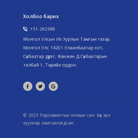
Холбоо барих
+51-262988
Монгол Улсын Их Хурлын Тамгын газар.
Монгол Улс 14201 Улаанбаатар хот,
Сүхбаатар дүүрэг, Жанжин Д.Сүхбаатарын
талбай 1, Төрийн ордон.
© 2025 Парламентын номын сан. Бүх эрх
хуулиар хамгаалагдсан.