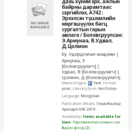
дахь хүний эрх, ажлын
байрны дарамтаас
сэргийлэх, А742 :
Эрхэлсэн түшмэлийн
мэргэшүүлэх багц
сургалтын гарын
авлага /
Боловсруулсан:
Э.Ариунаа, В.Удвал,
Д.Цолмон
by
Удирдлагын академи
Ариунаа, Э
[боловсруулагч]
Удвал, В
[боловсруулагч]
Цолмон, Д
[боловсруулагч]
Material type:
Text
; Format:
print
; Literary form:
Not fiction
Language:
Mongolian
Publication details:
Улаанбаатар
Арилдал ХХК
2019
Availability:
Items available for
loan:
Парламентын номын сан -
Үндсэн фонд
(2).