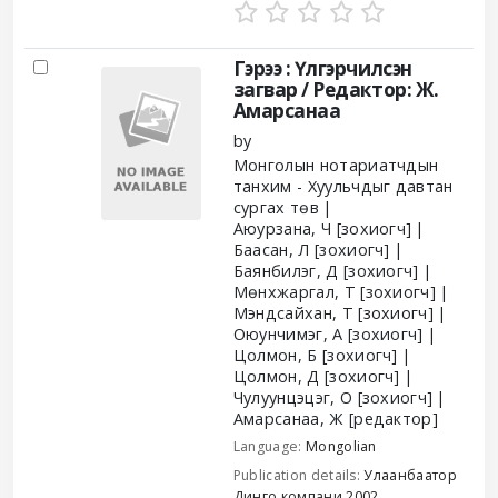
Гэрээ : Үлгэрчилсэн
загвар /
Редактор: Ж.
Амарсанаа
by
Монголын нотариатчдын
танхим - Хуульчдыг давтан
сургах төв
Аюурзана, Ч
[зохиогч]
Баасан, Л
[зохиогч]
Баянбилэг, Д
[зохиогч]
Мөнхжаргал, Т
[зохиогч]
Мэндсайхан, Т
[зохиогч]
Оюунчимэг, А
[зохиогч]
Цолмон, Б
[зохиогч]
Цолмон, Д
[зохиогч]
Чулуунцэцэг, О
[зохиогч]
Амарсанаа, Ж
[редактор]
Language:
Mongolian
Publication details:
Улаанбаатор
Динго компани
2002