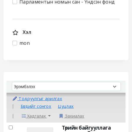
Парламентын номын сан - Үндсэн фонд
Хэл
mon
Sort
Sort by:
Тодруулгыг арилгах
Бүгдийг сонгох
Цуцлах
Хадгалах
Захиалах
Results
Төрийн байгууллага