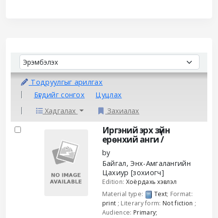
Sort
Sort by:
Тодруулгыг арилгах
Бүгдийг сонгох
Цуцлах
Хадгалах
Захиалах
Results
Иргэний эрх зүйн
ерөнхий анги /
by
Байгал, Энх-Амгалангийн
Цахиур
[зохиогч]
Edition:
Хоёрдахь хэвлэл
Material type:
Text
; Format:
print
; Literary form:
Not fiction
;
Audience:
Primary;