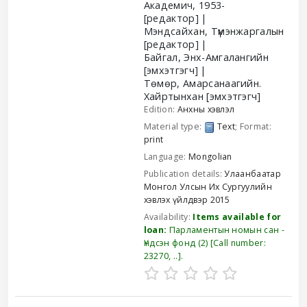
Академич
, 1953-
[редактор]
Мэндсайхан, Түмэнжаргалын
[редактор]
Байгал, Энх-Амгалангийн
[эмхэтгэгч]
Төмөр, Амарсанаагийн.
Хайртынхан
[эмхэтгэгч]
Edition:
Анхны хэвлэл
Material type:
Text
; Format:
print
Language:
Mongolian
Publication details:
Улаанбаатар
Монгол Улсын Их Сургуулийн
хэвлэх үйлдвэр
2015
Availability:
Items available for
loan:
Парламентын номын сан -
Үндсэн фонд
(2)
Call number:
23270, ..
.