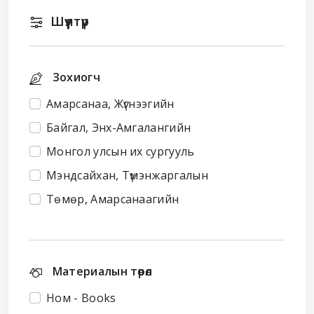
Шүүлтүүр
Зохиогч
Амарсанаа, Жүгнээгийн
Байгал, Энх-Амгалангийн
Монгол улсын их сургууль
Мэндсайхан, Түмэнжаргалын
Төмөр, Амарсанаагийн
Материалын төрөл
Ном - Books