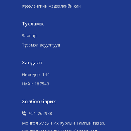
Хүрээлэнгийн мэдээллийн сан
Тусламж
Заавар
Түгээмэл асуултууд
Хандалт
Өнөөдөр: 144
Нийт: 187543
Холбоо барих
+51-262988
Монгол Улсын Их Хурлын Тамгын газар.