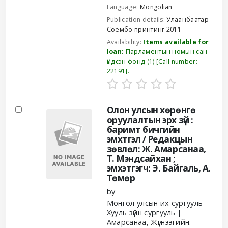
Language:
Mongolian
Publication details:
Улаанбаатар
Соёмбо принтинг
2011
Availability:
Items available for
loan:
Парламентын номын сан -
Үндсэн фонд
(1)
Call number:
22191
.
Олон улсын хөрөнгө
оруулалтын эрх зүй :
баримт бичгийн
эмхтгэл /
Редакцын
зөвлөл: Ж. Амарсанаа,
Т. Мэндсайхан ;
эмхэтгэгч: Э. Байгаль, А.
Төмөр
by
Монгол улсын их сургууль
Хууль зүйн сургууль
Амарсанаа, Жүгнээгийн.