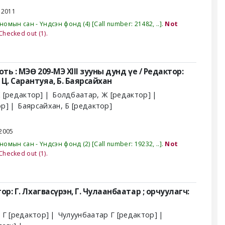
К
2011
номын сан - Үндсэн фонд
(4)
Call number:
21482, ..
.
Not
Checked out
(1).
оть : МЭӨ 209-МЭ ХIII зууны дунд үе /
Редактор:
 Ц. Сарантуяа, Б. Баярсайхан
Ж
[редактор]
Болдбаатар, Ж
[редактор]
ор]
Баярсайхан, Б
[редактор]
2005
номын сан - Үндсэн фонд
(2)
Call number:
19232, ..
.
Not
Checked out
(1).
ор: Г. Лхагвасүрэн, Г. Чулаанбаатар ; орчуулагч:
 Г
[редактор]
Чулуунбаатар Г
[редактор]