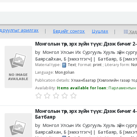
руулгыг арилгах
Бүгдийг сонгох
Цуцлах
Хад
Монголын төр, эрх зүйн түүх: Дээж бичиг 2-
by
Монгол Улсын Их Сургууль Хууль зүйн сург
Баярсайхан, Б
[эмхэтгэгч]
Батбаяр, Б
[эмхэт
Material type:
Text
; Format:
print
; Literary form:
Not
Language:
Mongolian
Publication details:
Улаанбаатар
[Хэвлэлийн газар то
Availability:
Items available for loan:
Парламентын 
Монголын төр, эрх зүйн түүх: Дээж бичиг 4-
Батбаяр
by
Монгол Улсын Их Сургууль Хууль зүйн сург
Баярсайхан, Б
[эмхэтгэгч]
Батбаяр, Б
[эмхэт