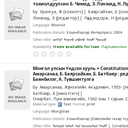
тохиолдуулсан: Б. Чимэд, З. Лонжид, Н. 
by
Урангуа, Ж
[зохиогч]
Баярсайхан, Б
[зох
Лонжид, З
[редактор]
Лүндэндорж, Н
[реда
Language:
Монгол
Publication details:
Улаанбаатар
Интерпресс
2004
Other title:
ᠵᠢᠩᠬᠢᠨᠢ ᠳᠠᠭᠠᠵᠤ ᠶᠠᠪᠤᠬᠤ ᠬᠠᠤᠯᠢ ᠳᠦᠷᠢᠮ
Availability:
Items available for loan:
Парламентын 
Монгол улсын Үндсэн хууль = Constitution
Амарсанаа, Б. Баярсайхан, Б. Батбаяр ; ре
Баянбилэг, А. Түвшинтулга
by
Амарсанаа, Жүгнээгийн. Академич
, 1953-
[э
Батбаяр, Б
[эмхэтгэгч]
Очирбат, Пунсалмаагийн
, 1942 оны 1 сарын 2
Material type:
Text
; Format:
print
Language:
Mongolian
Publication details:
Улаанбаатар
[Хэвлэлийн газар то
Other title:
ᠮᠣᠩᠭᠣᠯ ᠤᠯᠤᠰ ᠤᠨ ᠦᠨᠳᠦᠰᠦᠨ ᠬᠠᠤᠯᠢ
Constitut