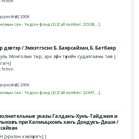
 fiction
дорхойгүй]
2008
номын сан - Үндсэн фонд
(2)
Call number:
22508, ..
.
р дэвтэр /
Эмхэтгэсэн: Б. Баярсайхан, Б. Батбаяр
ууль
Монголын төр, эрх зүйн түүхийн судалгааны төв
гэгч]
 fiction
дорхойгүй]
2006
номын сан - Үндсэн фонд
(2)
Call number:
22497, ..
.
Дополнительные указы Галданъ-Хунъ-Тайджия и
алыковъ при Калмыцкомъ ханъ Дондукъ-Даши /
рсайхан
 Н
[эрхлэн хэвлүүлэгч]