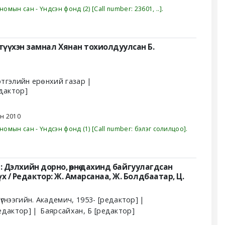
номын сан - Үндсэн фонд
(2)
Call number:
23601, ..
.
түүхэн замнал
Хянан тохиолдуулсан Б.
үртгэлийн ерөнхий газар
дактор]
ан
2010
номын сан - Үндсэн фонд
(1)
Call number:
бэлэг солилцоо
.
: Дэлхийн дорно, өрнө дахинд байгуулагдсан
үх /
Редактор: Ж. Амарсанаа, Ж. Болдбаатар, Ц.
үгнээгийн. Академич
, 1953-
[редактор]
едактор]
Баярсайхан, Б
[редактор]