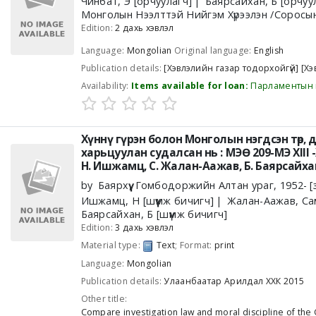
Чинбат, Э
[орчуулагч]
Баярсайхан, Б
[орчуу
Монголын Нээлттэй Нийгэм Хүрээлэн /Соросы
Edition:
2 дахь хэвлэл
Language:
Mongolian
Original language:
English
Publication details:
[Хэвлэлийн газар тодорхойгүй]
[Хэ
Availability:
Items available for loan:
Парламентын 
Хүннү гүрэн болон Монголын нэгдсэн төр,
харьцуулан судалсан нь : МЭӨ 209-МЭ XIII 
Н. Ишжамц, С. Жалан-Аажав, Б. Баярсайха
by
Баярхүү, Гомбодоржийн Алтан ураг
, 1952-
[
Ишжамц, Н
[шүүмж бичигч]
Жалан-Аажав, С
Баярсайхан, Б
[шүүмж бичигч]
Edition:
3 дахь хэвлэл
Material type:
Text
; Format:
print
Language:
Mongolian
Publication details:
Улаанбаатар
Арилдал ХХК
2015
Other title:
Compare investigation law and moral discipline of the 