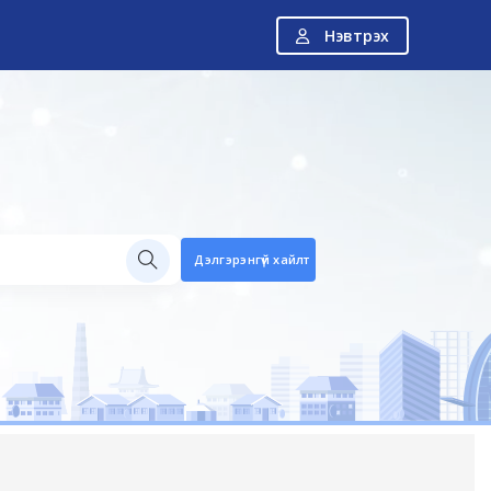
Нэвтрэх
Н
Дэлгэрэнгүй хайлт