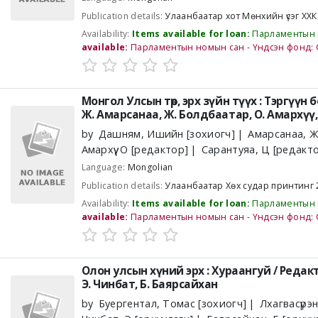
Publication details:
Улаанбаатар хот
Мөнхийн үсэг ХХ
Availability:
Items available for loan:
Парламентын 
available:
Парламентын номын сан - Үндсэн фонд: 
Монгол Улсын төр, эрх зүйн түүх : Тэргүүн б
Ж. Амарсанаа, Ж. Болдбаатар, О. Амархүү,
by
Дашням, Ишийн
[зохиогч]
Амарсанаа, 
Амархүү, О
[редактор]
Сарантуяа, Ц
[редакт
Language:
Mongolian
Publication details:
Улаанбаатар
Хөх судар принтинг
Availability:
Items available for loan:
Парламентын 
available:
Парламентын номын сан - Үндсэн фонд: 
Олон улсын хүний эрх : Хураангуй /
Редакт
Э. Чинбат, Б. Баярсайхан
by
Буергентал, Томас
[зохиогч]
Лхагвасүрэн