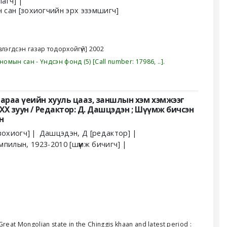
лагч]
н сан
[зохиогчийн эрх эзэмшигч]
влэгдсэн газар тодорхойгүй]
2002
номын сан - Үндсэн фонд
(5)
Call number:
17986, ..
.
 дараа үеийн хууль цааз, заншлын хэм хэмжээг
-XX зуун / Редактор: Д. Дашцэдэн ; Шүүмж бичсэн
н
зохиогч]
Дашцэдэн, Д
[редактор]
ампилын
, 1923-2010
[шүүмж бичигч]
Great Mongolian state in the Chinggis khaan and latest period :