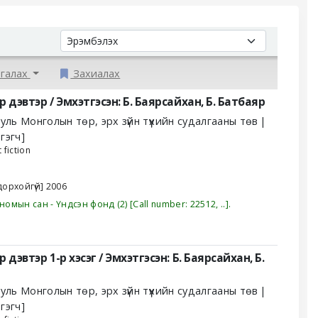
Sort by:
галах
Захиалах
р дэвтэр /
Эмхэтгэсэн: Б. Баярсайхан, Б. Батбаяр
ууль
Монголын төр, эрх зүйн түүхийн судалгааны төв
гэгч]
 fiction
дорхойгүй]
2006
номын сан - Үндсэн фонд
(2)
Call number:
22512, ..
.
р дэвтэр 1-р хэсэг /
Эмхэтгэсэн: Б. Баярсайхан, Б.
ууль
Монголын төр, эрх зүйн түүхийн судалгааны төв
гэгч]