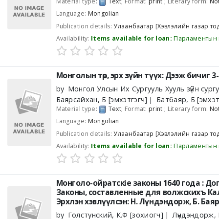
Material type:
Text
; Format:
print
; Literary form:
Not
Language:
Mongolian
Publication details:
Улаанбаатар
[Хэвлэлийн газар то
Availability:
Items available for loan:
Парламентын 
Монголын төр, эрх зүйн түүх: Дээж бичиг 3-
by
Монгол Улсын Их Сургууль Хууль зүйн сург
Баярсайхан, Б
[эмхэтгэгч]
Батбаяр, Б
[эмхэт
Material type:
Text
; Format:
print
; Literary form:
Not
Language:
Mongolian
Publication details:
Улаанбаатар
[Хэвлэлийн газар то
Availability:
Items available for loan:
Парламентын 
Монголо-ойратскiе законы 1640 года : 
Законы, составленные для волжскихъ К
Эрхлэн хэвлүүлсэн: Н. Лүндэндорж, Б. Бая
by
Голстунский, К.Ф
[зохиогч]
Лүндэндорж,