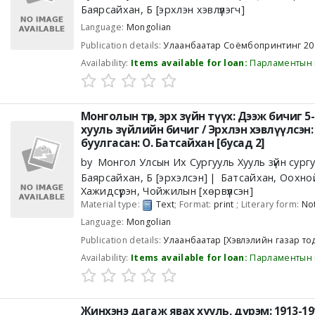
Баярсайхан, Б
[эрхлэн хэвлүүлэгч]
Language:
Mongolian
Publication details:
Улаанбаатар
Соёмбопринтинг
20
Availability:
Items available for loan:
Парламентын 
Монголын төр, эрх зүйн түүх: Дээж бичиг 
хууль зүйлийн бичиг /
Эрхлэн хэвлүүлсэн:
буулгасан: О. Батсайхан [бусад 2]
by
Монгол Улсын Их Сургууль Хууль зүйн сург
Баярсайхан, Б
[эрхэлсэн]
Батсайхан, Оохно
Хажидсүрэн, Чойжилын
[хөрвүүлсэн]
Material type:
Text
; Format:
print
; Literary form:
Not
Language:
Mongolian
Publication details:
Улаанбаатар
[Хэвлэлийн газар то
Availability:
Items available for loan:
Парламентын 
Жинхэнэ дагаж явах хууль, дүрэм: 1913-19