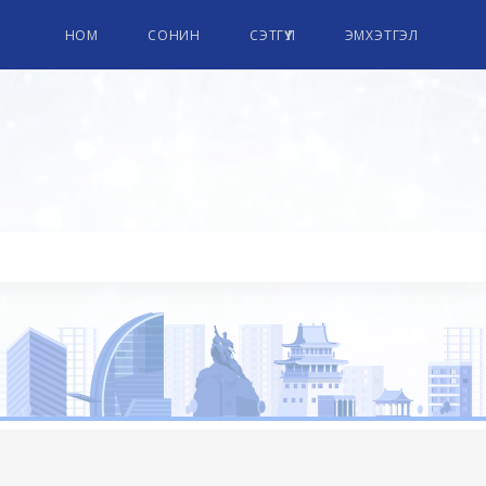
НОМ
СОНИН
СЭТГҮҮЛ
ЭМХЭТГЭЛ
ПАРЛАМЕНТЫН НОМЫН СА