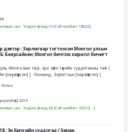
04
номын сан - Үндсэн фонд
(1)
Call number:
18622
.
5-р дэвтэр : Зарлигаар тогтоосон Монгол улсын
 Б. Баярсайхан; Монгол бичгээс кирилл бичигт
ууль
Монголын төр, эрх зүйн түүхийн судалгааны төв
йн
[хөрвүүлсэн]
Лонжид, Зоригтын
[хөрвүүлсэн]
 fiction
дорхойгүй]
2010
номын сан - Үндсэн фонд
(2)
Call number:
22510, ..
.
18 : Эх бичгийн судалгаа /
Хянан