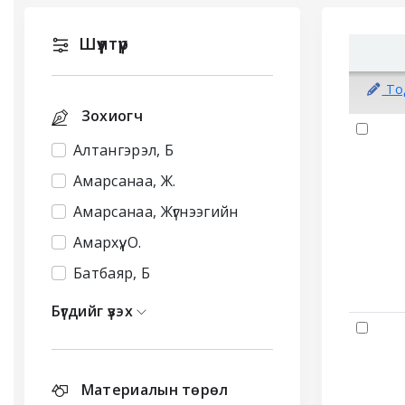
Шүүлтүүр
Sort
Тод
Зохиогч
Results
Алтангэрэл, Б
Амарсанаа, Ж.
Амарсанаа, Жүгнээгийн
Амархүү, О.
Батбаяр, Б
Бүгдийг үзэх
Материалын төрөл