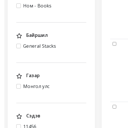
Ном - Books
Байршил
General Stacks
Газар
Монгол улс
Сэдэв
11456