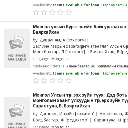
Availability:
Items available for loan:
Парламентын 
Монгол улсын бүртгэлийн байгууллагын 
Баярсайхан
by
Давааням, А
[зохиогч]
Засгийн газрын хэрэгжүүлэгч агентлаг Улсын б
Мөнхбаатар, Л
[зохиогч]
Баярсайхан, Б
[ре
Language:
Mongolian
Publication details:
Улаанбаатар
BCI хэвлэлийн комп
Availability:
Items available for loan:
Парламентын 
Монгол Улсын төр, эрх зүйн түүх :
Дэд боть 
монголын хаант улсуудын төр, эрх зүйн тү
Сарантуяа, Б. Баярсайхан
by
Дашням, Ишийн
[зохиогч]
Амарсанаа, Ж
Болдбаатар, Ж
[редактор]
Сарантуяа, Ц
[р
Language:
Mongolian