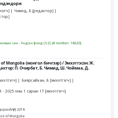
Лүндэндорж
иогч]
Чимэд, Б
[редактор]
ктор]
номын сан - Үндсэн фонд
(1)
Call number:
18620
.
 of Mongolia (монгол бичгээр) /
Эмхэтгэсэн: Ж.
дактор: П. Очирбат, Б. Чимид, Ш. Чоймаа, Д.
мхэтгэгч]
Баярсайхан, Б
[эмхэтгэгч]
3 - 2025 оны 1 сарын 17
[эмхэтгэгч]
дорхойгүй]
2018
ion of Mongolia