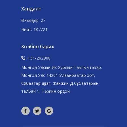
Хандалт
Өнөөдөр: 27
Нийт: 187721
Холбоо барих
+51-262988
Монгол Улсын Их Хурлын Тамгын газар.
Монгол Улс 14201 Улаанбаатар хот,
Сүхбаатар дүүрэг, Жанжин Д.Сүхбаатарын
талбай 1, Төрийн ордон.