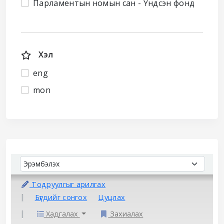
Парламентын номын сан - Үндсэн фонд
Хэл
eng
mon
Sort
Sort by:
Тодруулгыг арилгах
Бүгдийг сонгох
Цуцлах
Хадгалах
Захиалах