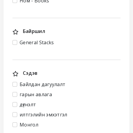
Ном - Books
Байршил
General Stacks
Сэдэв
Байлдан дагуулалт
гарын авлага
дүгнэлт
илтгэлийн эмхэтгэл
Монгол