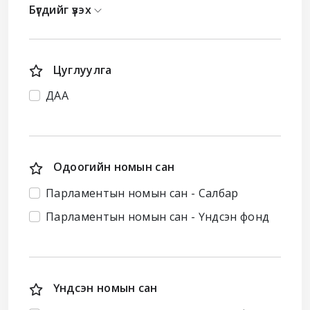
Бүгдийг үзэх
Цуглуулга
ДАА
Одоогийн номын сан
Парламентын номын сан - Салбар
Парламентын номын сан - Үндсэн фонд
Үндсэн номын сан