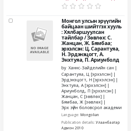
Монгол улсын эрүүгийн
байцаан шийтгэх хууль
: Хялбаршуулсан
тайлбар /
Зөвлөх: С.
Жанцан, Ж. Бямбаа;
эрхэлсэн: Ц. Сарантуяа,
Н. Эрдэнэцогт, А.
Энхтуяа, П. Ариунболд
by
Ханнс-Зайделийн сан
Сарантуяа, Ц
[эрхэлсэн]
Эрдэнэцогт, Н
[эрхэлсэн]
Энхтуяа, А
[эрхэлсэн]
Ариунболд, П
[эрхэлсэн]
Жанцан, С
[зөвлөх]
Бямбаа, Ж
[зөвлөх]
Эрх зүйн боловсрол академи
Language:
Mongolian
Publication details:
Улаанбаатар
Адмон
2010