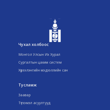
Чухал холбоос
Монгол Улсын Их Хурал
Сургалтын цахим систем
Хүрээлэнгийн мэдээллийн сан
Тусламж
Заавар
Түгээмэл асуултууд