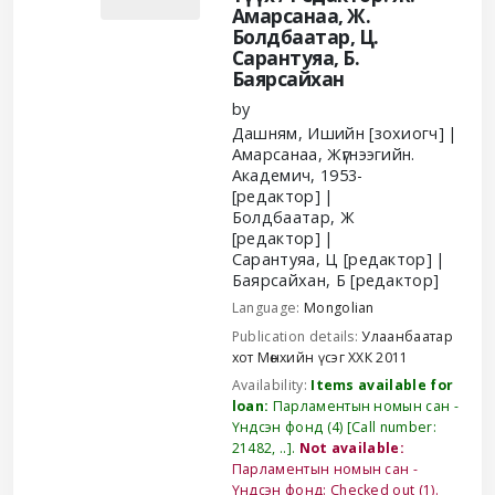
Амарсанаа, Ж.
Болдбаатар, Ц.
Сарантуяа, Б.
Баярсайхан
by
Дашням, Ишийн
[зохиогч]
Амарсанаа, Жүгнээгийн.
Академич
, 1953-
[редактор]
Болдбаатар, Ж
[редактор]
Сарантуяа, Ц
[редактор]
Баярсайхан, Б
[редактор]
Language:
Mongolian
Publication details:
Улаанбаатар
хот
Мөнхийн үсэг ХХК
2011
Availability:
Items available for
loan:
Парламентын номын сан -
Үндсэн фонд
(4)
Call number:
21482, ..
.
Not available:
Парламентын номын сан -
Үндсэн фонд: Checked out
(1).