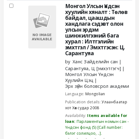
Монгол Улсын Үндсэн
хуулийн хяналт : Төлөв
байдал, цаашдын
хандлага сэдэвт олон
улсын эрдэм
шинжилгээний бага
хурал : Илтгэлийн
эмхтгэл /
Эмхтгэсэн: Ц.
Сарантуяа
by
Ханс Зайделийн сан
Сарантуяа, Ц
[эмхэтгэгч]
Монгол Улсын Үндсэн
Хуулийн Цэц
Эрх зүйн боловсрол академи
Language:
Mongolian
Publication details:
Улаанбаатар
хот
Хөх судар
2008
Availability:
Items available for
loan:
Парламентын номын сан -
Үндсэн фонд
(5)
Call number:
бэлэг солилцоо, ..
.