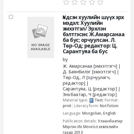
Үндсэн хуулийн шүүх эрх
мэдэл: Хуулийн
эмхэтгэл/
Эрхлэн
бэлтгэсэн: Ж.Амарсанаа
ба бус; орчуулсан. Л.
Төр-Од; редактор: Ц.
Сарантуяа ба бус
by
Ж. Амарсанаа
[эмхэтгэгч]
Д. Баянбилэг
[эмхэтгэгч]
Төр-Од, Л
[орчуулагч,
редактор]
Сарантуяа, Ц
[редактор]
Энхбаатар, Ч
[редактор]
Material type:
Text
; Format:
print
; Literary form:
Not fiction
Language:
Mongolian
,
English
Publication details:
Улаанбаатар
Мэргэн Их Монгол хэвлэлийн
газар
2013