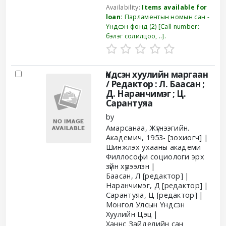
Availability:
Items available for
loan:
Парламентын номын сан -
Үндсэн фонд
(2)
Call number:
бэлэг солилцоо, ..
.
Үндсэн хуулийн маргаан
/ Редактор : Л. Баасан ;
Д. Наранчимэг ; Ц.
Сарантуяа
by
Амарсанаа, Жүгнээгийн.
Академич
, 1953-
[зохиогч]
Шинжлэх ухааны академи
Филлософи социологи эрх
зүйн хүрээлэн
Баасан, Л
[редактор]
Наранчимэг, Д
[редактор]
Сарантуяа, Ц
[редактор]
Монгол Улсын Үндсэн
Хуулийн Цэц
Ханнс Зайделийн сан