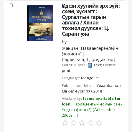
Results
Үндсэн хуулийн эрх зүй :
схем, хүснэгт :
Сургалтын гарын
авлага /
Хянан
тохиолдуулсан: Ц.
Сарантуяа
by
Жанцан, Наваанпэрэнлэйн
[зохиогч]
Сарантуяа, Ц
[редактор]
Material type:
Text
; Format:
print
Language:
Mongolian
Publication details:
Улаанбаатар
Мөнхийн үсэг ХХК
2018
Availability:
Items available for
loan:
Парламентын номын сан -
Үндсэн фонд
(2)
Call number:
23603, ..
.