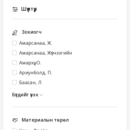
Шүүлтүүр
Зохиогч
Амарсанаа, Ж.
Амарсанаа, Жүгнээгийн
Амархүү, О.
Ариунболд, П.
Баасан, Л.
Бүгдийг үзэх
Материалын төрөл