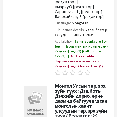
[редактор]
Амархүү, О
[редактор]
Сарантуяа, Ц
[редактор]
Баярсайхан, Б
[редактор]
Language:
Mongolian
Publication details:
Улаанбаатар
Хөх судар принтинг
2005
Availability:
Items available for
loan:
Парламентын номын сан -
Үндсэн фонд
(2)
Call number:
19232, ..
.
Not available:
Парламентын номын сан -
Үндсэн фонд: Checked out
(1).
Монгол Улсын төр, эрх
зүйн түүх :
Дэд боть :
Дэлхийн дорно, өрнө
дахинд байгуулагдсан
монголын хаант
улсуудын төр, эрх зүйн
түүх /
Редактор: Ж.