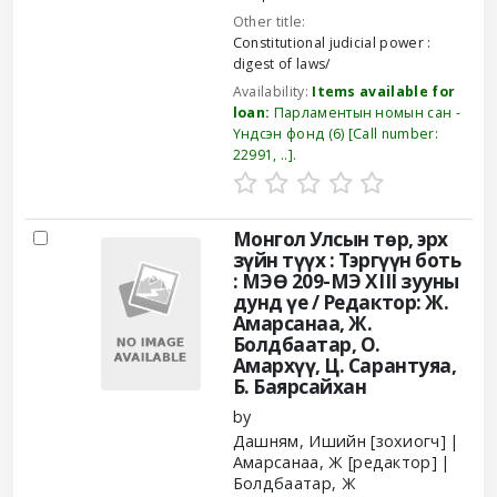
Other title:
Constitutional judicial power :
digest of laws/
Availability:
Items available for
loan:
Парламентын номын сан -
Үндсэн фонд
(6)
Call number:
22991, ..
.
Монгол Улсын төр, эрх
зүйн түүх : Тэргүүн боть
: МЭӨ 209-МЭ ХIII зууны
дунд үе /
Редактор: Ж.
Амарсанаа, Ж.
Болдбаатар, О.
Амархүү, Ц. Сарантуяа,
Б. Баярсайхан
by
Дашням, Ишийн
[зохиогч]
Амарсанаа, Ж
[редактор]
Болдбаатар, Ж