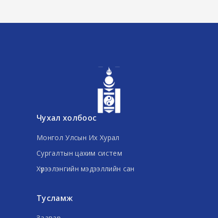
Чухал холбоос
Монгол Улсын Их Хурал
Сургалтын цахим систем
Хүрээлэнгийн мэдээллийн сан
Тусламж
Заавар