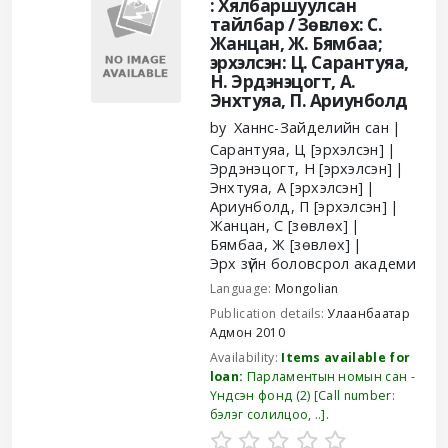
: Хялбаршуулсан
тайлбар /
Зөвлөх: С.
Жанцан, Ж. Бямбаа;
эрхэлсэн: Ц. Сарантуяа,
Н. Эрдэнэцогт, А.
Энхтуяа, П. Ариунболд
by
Ханнс-Зайделийн сан
Сарантуяа, Ц
[эрхэлсэн]
Эрдэнэцогт, Н
[эрхэлсэн]
Энхтуяа, А
[эрхэлсэн]
Ариунболд, П
[эрхэлсэн]
Жанцан, С
[зөвлөх]
Бямбаа, Ж
[зөвлөх]
Эрх зүйн боловсрол академи
Language:
Mongolian
Publication details:
Улаанбаатар
Адмон
2010
Availability:
Items available for
loan:
Парламентын номын сан -
Үндсэн фонд
(2)
Call number:
бэлэг солилцоо, ..
.