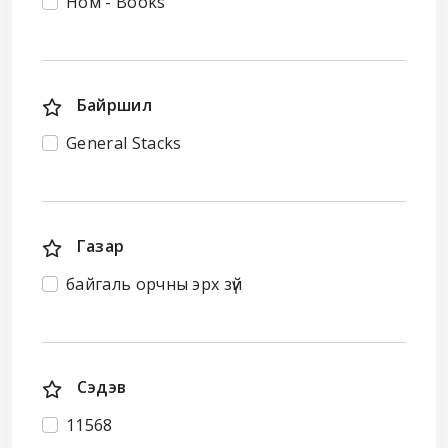
Ном - Books
Байршил
General Stacks
Газар
байгаль орчны эрх зүй
Сэдэв
11568