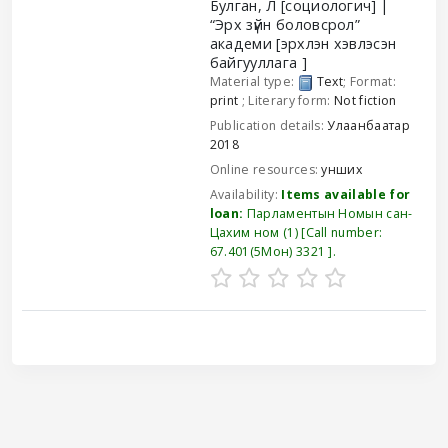
Булган, Л
[социологич]
“Эрх зүйн боловсрол”
академи
[эрхлэн хэвлэсэн
байгууллага ]
Material type:
Text
; Format:
print
; Literary form:
Not fiction
Publication details:
Улаанбаатар
2018
Online resources:
унших
Availability:
Items available for
loan:
Парламентын Номын сан-
Цахим ном
(1)
Call number:
67.401(5Мон) 3321
.