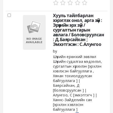
Хууль тайлбарлан
хэрэглэх онол, арга зүй :
Эрүүгийн эрх зүй /
сургалтын гарын
авлага /
Боловсруулсан
: Д.Баярсайхан ;
Эмхэтгэсэн : С.Алунгоо
by
Шүүхийн ерөнхий зөвлөл
Шүүхийн судалгаа мэдээлэл,
сургалтын хүрээлэн
[эрхлэн
хэвлэсэн байгууллага ,
Хянан тохиолдуулсан
байгууллага ]
Баярсайхан, Д
[боловсруулсан ]
Алунгоо, С
[эмхэтгэгч ]
Ханнс-Зайделийн сан
[эрхлэн хэвлэсэн
байгууллага ]