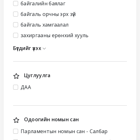
байгалийн баялаг
байгаль орчны эрх зүй
байгаль хамгаалал
захиргааны ерөнхий хууль
Бүгдийг үзэх
Цуглуулга
ДАА
Одоогийн номын сан
Парламентын номын сан - Салбар