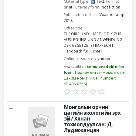
Material type:
Text
; Format:
print
; Literary form:
Not fiction
Publication details:
Улаанбаатар
2018
Other title:
THEORIE UND – METHODIK ZUR
AUSLEGUNG UND ANWENDUNG
DER GESETZE: STRAFRECHT :
Handbuch für Richter
Online resources:
унших
Availability:
Items available for
loan:
Парламентын Номын сан-
Цахим ном
(1)
Call number:
67.408 Х758
.
Монголын орчин
цагийн экологийн эрх
зүй /
Хянан
тохиолдуулсан: Д.
Лүндээжанцан