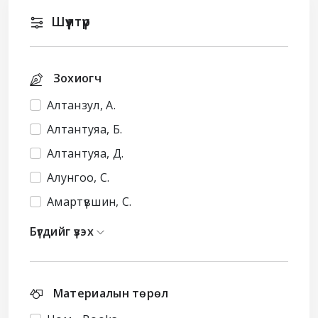
Шүүлтүүр
Зохиогч
Алтанзул, А.
Алтантуяа, Б.
Алтантуяа, Д.
Алунгоо, С.
Амартүвшин, С.
Бүгдийг үзэх
Материалын төрөл