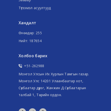
Түгээмэл асуултууд
Хандалт
Өнөөдөр: 255
Нийт: 187654
Холбоо барих
+51-262988
Монгол Улсын Их Хурлын Тамгын газар.
Монгол Улс 14201 Улаанбаатар хот,
Сүхбаатар дүүрэг, Жанжин Д.Сүхбаатарын
талбай 1, Төрийн ордон.