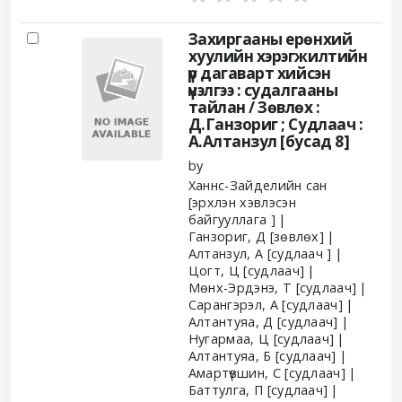
Захиргааны ерөнхий
хуулийн хэрэгжилтийн
үр дагаварт хийсэн
үнэлгээ : судалгааны
тайлан /
Зөвлөх :
Д.Ганзориг ; Судлаач :
А.Алтанзул [бусад 8]
by
Ханнс-Зайделийн сан
[эрхлэн хэвлэсэн
байгууллага ]
Ганзориг, Д
[зөвлөх]
Алтанзул, А
[судлаач ]
Цогт, Ц
[судлаач]
Мөнх-Эрдэнэ, Т
[судлаач]
Сарангэрэл, А
[судлаач]
Алтантуяа, Д
[судлаач]
Нугармаа, Ц
[судлаач]
Алтантуяа, Б
[судлаач]
Амартүвшин, С
[судлаач]
Баттулга, П
[судлаач]