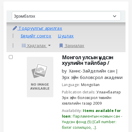
Sort
Sort by:
Тодруулгыг арилгах
Бүгдийг сонгох
Цуцлах
Хадгалах
Захиалах
Results
Монгол улсын үндсэн
хуулийн тайлбар /
by
Ханнс-Зайделийн сан
Эрх зүйн боловсрол академи
Language:
Mongolian
Publication details:
Улаанбаатар
Эрх зүйн боловсрол төвийн
хэвлэлийн газар
2009
Availability:
Items available for
loan:
Парламентын номын сан -
Үндсэн фонд
(5)
Call number:
бэлэг солилцоо, ..
.