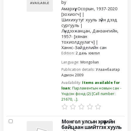
by
Амархүү, Осорын
, 1937-2020
[зохиогч]
Шихихутуг хууль зүйн дээд
сургууль
Лүндээжанцан, Данзангийн
,
1957-
[хянан
тохиолдуулагч]
Ханнс-Зайделийн сан
Edition:
2 дахь хэвлэл
Language:
Mongolian
Publication details:
Улаанбаатар
Адмон
2009
Availability:
Items available for
loan:
Парламентын номын сан -
Үндсэн фонд
(2)
Call number:
21670, ..
.
Монгол улсын эрүүгийн
байцаан шийтгэх хууль