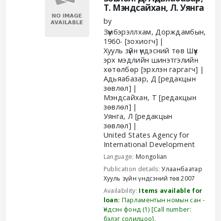
Т. Мэндсайхан, Л. Уянга
by
Зүмбэрэллхам, Дорждамбын
,
1960-
[зохиогч]
Хууль зүйн үндэсний төв Шүүх
эрх мэдлийн шинэтгэлийн
хөтөлбөр
[эрхлэн гаргагч]
Адьяабазар, Д
[редакцын
зөвлөл]
Мэндсайхан, Т
[редакцын
зөвлөл]
Уянга, Л
[редакцын
зөвлөл]
United States Agency for
International Development
Language:
Mongolian
Publication details:
Улаанбаатар
Хууль зүйн үндсэний төв
2007
Availability:
Items available for
loan:
Парламентын номын сан -
Үндсэн фонд
(1)
Call number:
бэлэг солилцоо
.