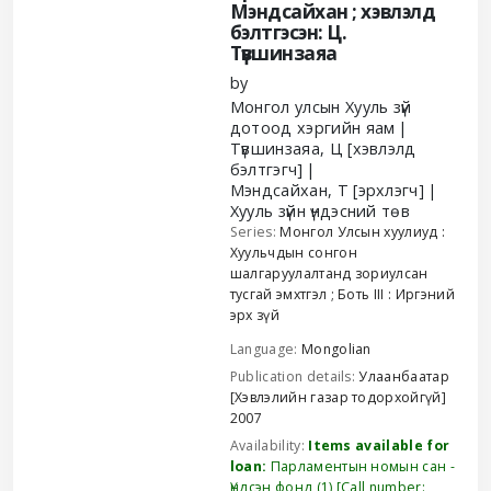
Мэндсайхан ; хэвлэлд
бэлтгэсэн: Ц.
Түвшинзаяа
by
Монгол улсын Хууль зүй
дотоод хэргийн яам
Түвшинзаяа, Ц
[хэвлэлд
бэлтгэгч]
Мэндсайхан, Т
[эрхлэгч]
Хууль зүйн үндэсний төв
Series:
Монгол Улсын хуулиуд :
Хуульчдын сонгон
шалгаруулалтанд зориулсан
тусгай эмхтгэл
; Боть III : Иргэний
эрх зүй
Language:
Mongolian
Publication details:
Улаанбаатар
[Хэвлэлийн газар тодорхойгүй]
2007
Availability:
Items available for
loan:
Парламентын номын сан -
Үндсэн фонд
(1)
Call number: