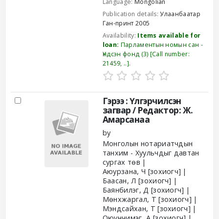
Language:
Mongolian
Publication details:
Улаанбаатар
Ган-принт
2005
Availability:
Items available for
loan:
Парламентын номын сан -
Үндсэн фонд
(3)
Call number:
21459, ..
.
Гэрээ : Үлгэрчилсэн
загвар /
Редактор: Ж.
Амарсанаа
by
Монголын нотариатчдын
танхим - Хуульчдыг давтан
сургах төв
Аюурзана, Ч
[зохиогч]
Баасан, Л
[зохиогч]
Баянбилэг, Д
[зохиогч]
Мөнхжаргал, Т
[зохиогч]
Мэндсайхан, Т
[зохиогч]
Оюунчимэг, А
[зохиогч]