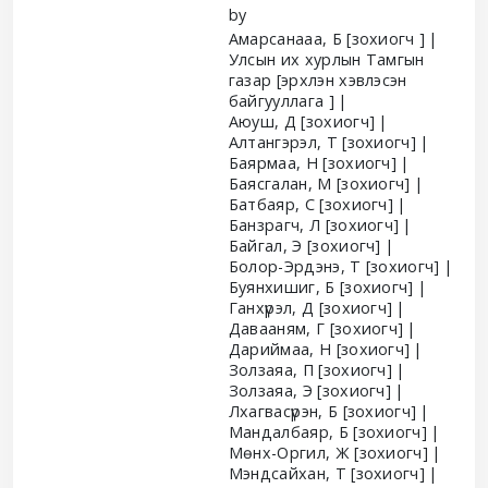
by
Амарсанааа, Б
[зохиогч ]
Улсын их хурлын Тамгын
газар
[эрхлэн хэвлэсэн
байгууллага ]
Аюуш, Д
[зохиогч]
Алтангэрэл, Т
[зохиогч]
Баярмаа, Н
[зохиогч]
Баясгалан, М
[зохиогч]
Батбаяр, С
[зохиогч]
Банзрагч, Л
[зохиогч]
Байгал, Э
[зохиогч]
Болор-Эрдэнэ, Т
[зохиогч]
Буянхишиг, Б
[зохиогч]
Ганхүрэл, Д
[зохиогч]
Давааням, Г
[зохиогч]
Дариймаа, Н
[зохиогч]
Золзаяа, П
[зохиогч]
Золзаяа, Э
[зохиогч]
Лхагвасүрэн, Б
[зохиогч]
Мандалбаяр, Б
[зохиогч]
Мөнх-Оргил, Ж
[зохиогч]
Мэндсайхан, Т
[зохиогч]