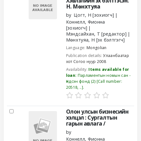
Хэвлэлийн эх бэлтгэсэн:
Н. Мөнхтуяа
by
Цогт, Н
[зохиогч]
Коннелл, Фионна
[зохиогч]
Мэндсайхан, Т
[редактор]
Мөнхтуяа, Н
[эх бэлтгэгч]
Language:
Mongolian
Publication details:
Улаанбаатар
хот
Согоо нуур
2008
Availability:
Items available for
loan:
Парламентын номын сан -
Үндсэн фонд
(2)
Call number:
20518, ..
.
Олон улсын бизнесийн
хэлцэл : Сургалтын
гарын авлага /
by
Коннелл, Фионна