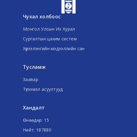
Чухал холбоос
Монгол Улсын Их Хурал
Сургалтын цахим систем
Хүрээлэнгийн мэдээллийн сан
Тусламж
Заавар
Түгээмэл асуултууд
Хандалт
Өнөөдөр: 15
Нийт: 187880