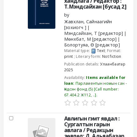
хандлага /
Редактор :
Т.Мэндсайхан [бусад 2]
by
Жавхлан, Сайнаагийн
[зохиогч ]
Мэндсайхан, Т
[редактор]
Мөнхбат, М
[редактор]
Болортуяа, Ө
[редактор]
Material type:
Text
; Format:
print
; Literary form:
Not fiction
Publication details:
Улаанбаатар
2025
Availability:
Items available for
loan:
Парламентын номын сан -
Үндсэн фонд
(5)
Call number:
67.404.2 Ж112, ..
.
Авлигын гэмт явдал :
Сургалтын гарын
авлага /
Редакцын
зөвлөл: Д. Адьяабазар,