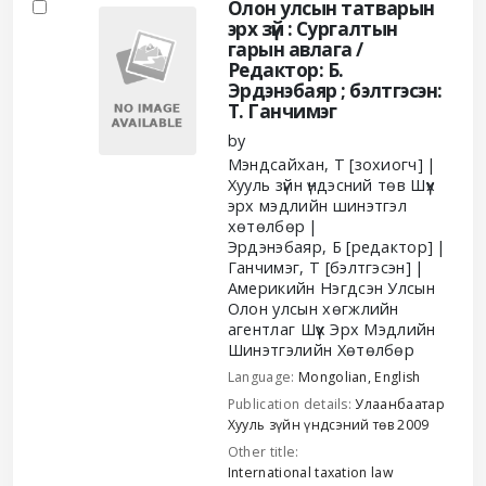
Олон улсын татварын
эрх зүй : Сургалтын
гарын авлага /
Редактор: Б.
Эрдэнэбаяр ; бэлтгэсэн:
Т. Ганчимэг
by
Мэндсайхан, Т
[зохиогч]
Хууль зүйн үндэсний төв Шүүх
эрх мэдлийн шинэтгэл
хөтөлбөр
Эрдэнэбаяр, Б
[редактор]
Ганчимэг, Т
[бэлтгэсэн]
Америкийн Нэгдсэн Улсын
Олон улсын хөгжлийн
агентлаг Шүүх Эрх Мэдлийн
Шинэтгэлийн Хөтөлбөр
Language:
Mongolian
,
English
Publication details:
Улаанбаатар
Хууль зүйн үндсэний төв
2009
Other title:
International taxation law