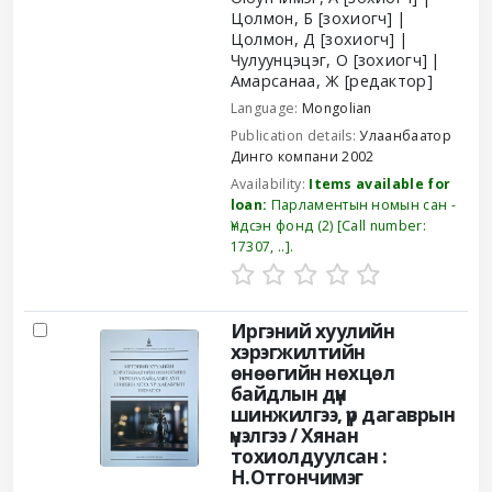
Цолмон, Б
[зохиогч]
Цолмон, Д
[зохиогч]
Чулуунцэцэг, О
[зохиогч]
Амарсанаа, Ж
[редактор]
Language:
Mongolian
Publication details:
Улаанбаатор
Динго компани
2002
Availability:
Items available for
loan:
Парламентын номын сан -
Үндсэн фонд
(2)
Call number:
17307, ..
.
Иргэний хуулийн
хэрэгжилтийн
өнөөгийн нөхцөл
байдлын дүн
шинжилгээ, үр дагаврын
үнэлгээ /
Хянан
тохиолдуулсан :
Н.Отгончимэг