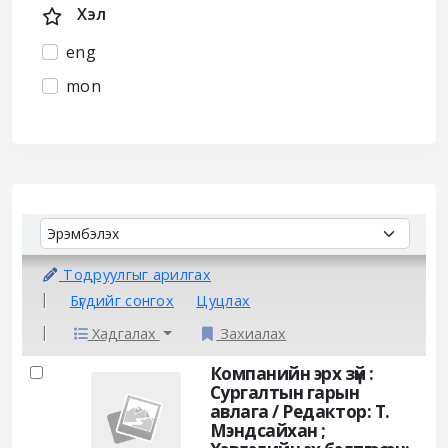
Хэл
eng
mon
Sort
Sort by:
Тодруулгыг арилгах
Бүгдийг сонгох
Цуцлах
Хадгалах
Захиалах
Results
Компанийн эрх зүй :
Сургалтын гарын
авлага /
Редактор: Т.
Мэндсайхан ;