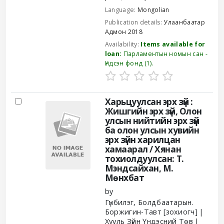
Language:
Mongolian
Publication details:
Улаанбаатар
Адмон
2018
Availability:
Items available for
loan:
Парламентын номын сан -
Үндсэн фонд
(1).
Харьцуулсан эрх зүй :
Жишгийн эрх зүй, Олон
улсын нийтийн эрх зүй
ба олон улсын хувийн
эрх зүйн харилцан
хамаарал /
Хянан
тохиолдуулсан: Т.
Мэндсайхан, М.
Мөнхбат
by
Гүнбилэг, Болдбаатарын.
Боржигин-Тавт
[зохиогч]
Хууль Зүйн Үндэсний Төв