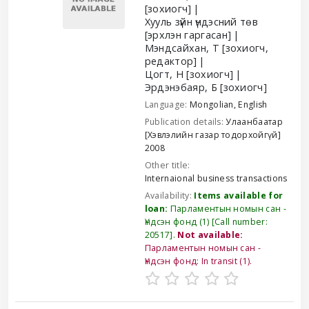
[зохиогч]
Хууль зүйн үндэсний төв
[эрхлэн гаргасан]
Мэндсайхан, Т
[зохиогч,
редактор]
Цогт, Н
[зохиогч]
Эрдэнэбаяр, Б
[зохиогч]
Language:
Mongolian
,
English
Publication details:
Улаанбаатар
[Хэвлэлийн газар тодорхойгүй]
2008
Other title:
Internaional business transactions
Availability:
Items available for
loan:
Парламентын номын сан -
Үндсэн фонд
(1)
Call number:
20517
.
Not available:
Парламентын номын сан -
Үндсэн фонд: In transit
(1).