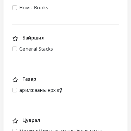
Ном - Books
Байршил
General Stacks
Газар
арилжааны эрх зүй
Цуврал