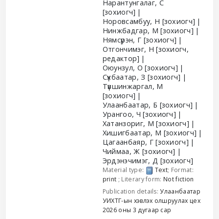
Нарантунгалаг, С
[зохиогч]
Норовсамбуу, Н
[зохиогч]
Нинжбадгар, М
[зохиогч]
Нямсүрэн, Г
[зохиогч]
Отгончимэг, Н
[зохиогч,
редактор]
Оюунзул, О
[зохиогч]
Сүхбаатар, З
[зохиогч]
Түвшинжаргал, М
[зохиогч]
Улаанбаатар, Б
[зохиогч]
Урангоо, Ч
[зохиогч]
Хатанзориг, М
[зохиогч]
Хишигбаатар, М
[зохиогч]
Цагаанбаяр, Г
[зохиогч]
Чиймаа, Ж
[зохиогч]
Эрдэнэчимэг, Д
[зохиогч]
Material type:
Text
; Format:
print
; Literary form:
Not fiction
Publication details:
Улаанбаатар
УИХТГ-ын хэвлэх олшруулах цех
2026 оны 3 дугаар сар