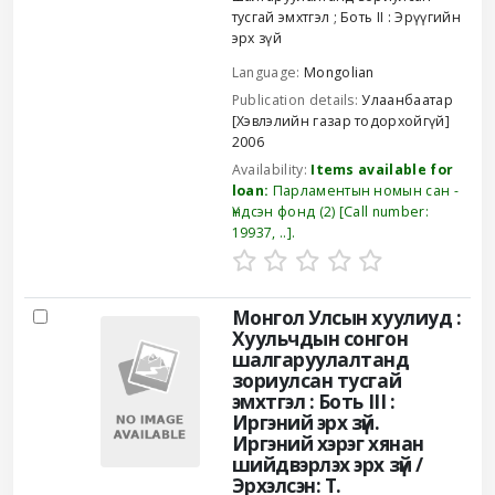
тусгай эмхтгэл
; Боть II : Эрүүгийн
эрх зүй
Language:
Mongolian
Publication details:
Улаанбаатар
[Хэвлэлийн газар тодорхойгүй]
2006
Availability:
Items available for
loan:
Парламентын номын сан -
Үндсэн фонд
(2)
Call number:
19937, ..
.
Монгол Улсын хуулиуд :
Хуульчдын сонгон
шалгаруулалтанд
зориулсан тусгай
эмхтгэл : Боть III :
Иргэний эрх зүй.
Иргэний хэрэг хянан
шийдвэрлэх эрх зүй /
Эрхэлсэн: Т.