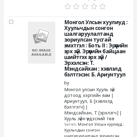
Монгол Улсын хуулиуд :
Хуульчдын сонгон
шалгаруулалтанд
зориулсан тусгай
эмхтгэл : Боть II : Эрүүгийн
эрх зүй. Эрүүгийн байцаан
шийтгэх эрх зүй /
Эрхэлсэн: Т.
Мэндсайхан ; хэвлэлд
бэлтгэсэн: Б. Ариунтуул
by
Монгол улсын Хууль зүй
дотоод хэргийн яам
Ариунтуул, Б
[хэвлэлд
бэлтгэгч]
Мэндсайхан, Т
[эрхлэгч]
Хууль зүйн үндэсний төв
Series:
Монгол Улсын хуулиуд :
Хуульчдын сонгон
шалгаруулалтанд зориулсан