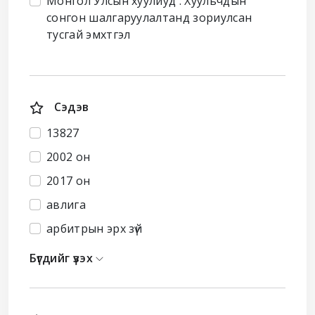
Монгол Улсын хуулиуд : Хуульчдын
сонгон шалгаруулалтанд зориулсан
тусгай эмхтгэл
Сэдэв
13827
2002 он
2017 он
авлига
арбитрын эрх зүй
Бүгдийг үзэх