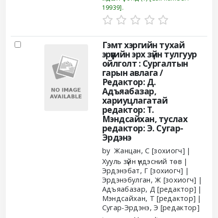
19939
.
Гэмт хэргийн тухай
эрүүгийн эрх зүйн тулгуур
ойлголт : Сургалтын
гарын авлага /
Редактор: Д.
Адъяабазар,
хариуцлагатай
редактор: Т.
Мэндсайхан, туслах
редактор: Э. Сугар-
Эрдэнэ
by
Жанцан, С
[зохиогч]
Хууль зүйн үндэсний төв
Эрдэнэбат, Г
[зохиогч]
Эрдэнэбулган, Ж
[зохиогч]
Адъяабазар, Д
[редактор]
Мэндсайхан, Т
[редактор]
Сугар-Эрдэнэ, Э
[редактор]