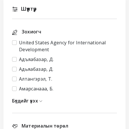
Шүүлтүүр
Зохиогч
United States Agency for International
Development
Адъяабазар, Д.
Адьяабазар, Д.
Алтангэрэл, Т.
Амарсанааа, Б.
Бүгдийг үзэх
Материалын төрөл