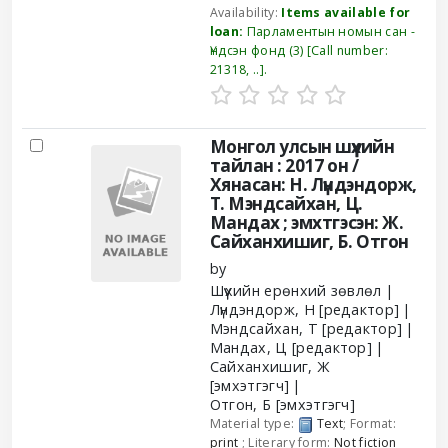
Availability:
Items available for
loan:
Парламентын номын сан -
Үндсэн фонд
(3)
Call number:
21318, ..
.
Монгол улсын шүүхийн
тайлан : 2017 он /
Хянасан: Н. Лүндэндорж,
Т. Мэндсайхан, Ц.
Мандах ; эмхтгэсэн: Ж.
Сайханхишиг, Б. Отгон
by
Шүүхийн ерөнхий зөвлөл
Лүндэндорж, Н
[редактор]
Мэндсайхан, Т
[редактор]
Мандах, Ц
[редактор]
Сайханхишиг, Ж
[эмхэтгэгч]
Отгон, Б
[эмхэтгэгч]
Material type:
Text
; Format:
print
; Literary form:
Not fiction