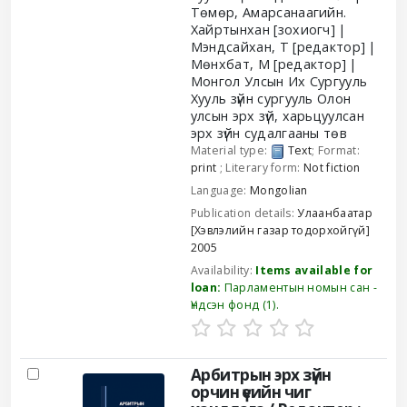
Төмөр, Амарсанаагийн.
Хайртынхан
[зохиогч]
Мэндсайхан, Т
[редактор]
Мөнхбат, М
[редактор]
Монгол Улсын Их Сургууль
Хууль зүйн сургууль Олон
улсын эрх зүй, харьцуулсан
эрх зүйн судалгааны төв
Material type:
Text
; Format:
print
; Literary form:
Not fiction
Language:
Mongolian
Publication details:
Улаанбаатар
[Хэвлэлийн газар тодорхойгүй]
2005
Availability:
Items available for
loan:
Парламентын номын сан -
Үндсэн фонд
(1).
Арбитрын эрх зүйн
орчин үеийн чиг