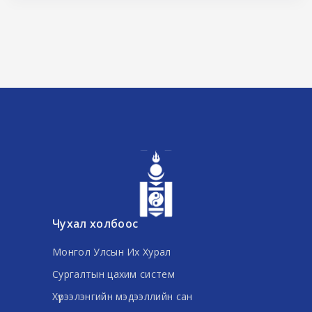
Чухал холбоос
Монгол Улсын Их Хурал
Сургалтын цахим систем
Хүрээлэнгийн мэдээллийн сан