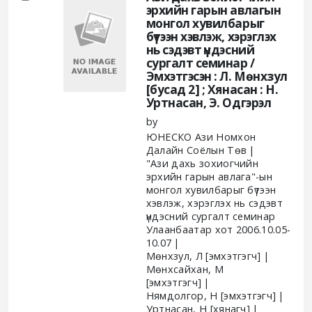
эрхийн гарын авлагын
монгол хувилбарыг
бүтээн хэвлэж, хэрэглэх
нь сэдэвт үндэсний
сургалт семинар /
Эмхэтгэсэн : Л. Мөнхзул
[бусад 2] ; Хянасан : Н.
Уртнасан, Э. Одгэрэл
by
ЮНЕСКО Ази Номхон
Далайн Соёлын Төв
"Ази дахь зохиогчийн
эрхийн гарын авлага"-ын
монгол хувилбарыг бүтээн
хэвлэж, хэрэглэх нь сэдэвт
үндэсний сургалт семинар
Улаанбаатар хот 2006.10.05-
10.07
Мөнхзул, Л
[эмхэтгэгч]
Мөнхсайхан, М
[эмхэтгэгч]
Нямдолгор, Н
[эмхэтгэгч]
Уртнасан, Н
[хянагч]