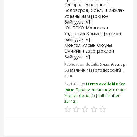
Одгэрэл, Э
[хянагч]
Боловсрол, Соёл, Шинжлэх
Ухааны Яам
[зохион
байгуулагч]
ЮНЕСКО Монголын
Үндэсний Комисс
[зохион
байгуулагч]
Монгол Улсын Оюуны
Өмчийн Газар
[зохион
байгуулагч]
Publication details:
Улаанбаатар :
[Хэвлэлийн газар тодорхойгүй],
2006
Availability:
Items available for
loan:
Парламентын номын сан -
Үндсэн фонд
(1)
Call number:
20412
.