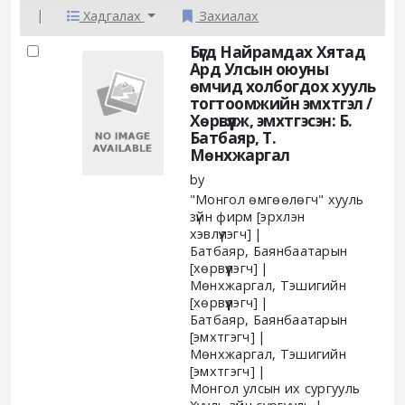
Хадгалах
Захиалах
Results
Бүгд Найрамдах Хятад
Ард Улсын оюуны
өмчид холбогдох хууль
тогтоомжийн эмхтгэл /
Хөрвүүлж, эмхтгэсэн: Б.
Батбаяр, Т.
Мөнхжаргал
by
"Монгол өмгөөлөгч" хууль
зүйн фирм
[эрхлэн
хэвлүүлэгч]
Батбаяр, Баянбаатарын
[хөрвүүлэгч]
Мөнхжаргал, Тэшигийн
[хөрвүүлэгч]
Батбаяр, Баянбаатарын
[эмхтгэгч]
Мөнхжаргал, Тэшигийн
[эмхтгэгч]
Монгол улсын их сургууль