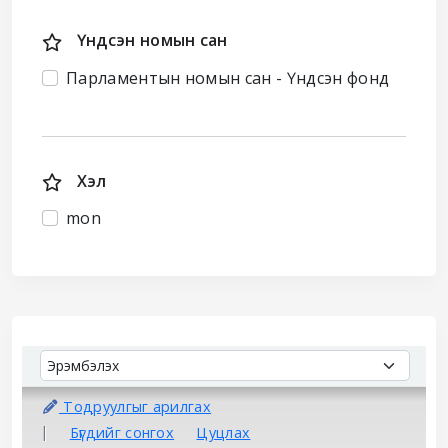
Үндсэн номын сан
Парламентын номын сан - Үндсэн фонд
Хэл
mon
Sort
Sort by:
Тодруулгыг арилгах
Бүгдийг сонгох
Цуцлах