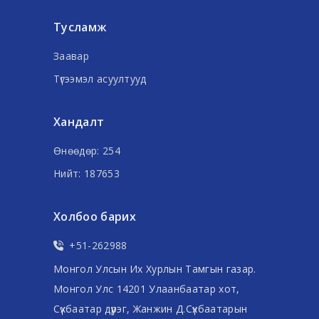
Тусламж
Заавар
Түгээмэл асуултууд
Хандалт
Өнөөдөр: 254
Нийт: 187653
Холбоо барих
+51-262988
Монгол Улсын Их Хурлын Тамгын газар.
Монгол Улс 14201 Улаанбаатар хот,
Сүхбаатар дүүрэг, Жанжин Д.Сүхбаатарын