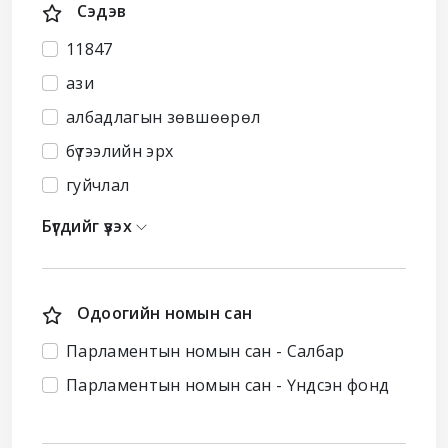
Сэдэв
11847
ази
албадлагын зөвшөөрөл
бүтээлийн эрх
гуйчлал
Бүгдийг үзэх
Одоогийн номын сан
Парламентын номын сан - Салбар
Парламентын номын сан - Үндсэн фонд