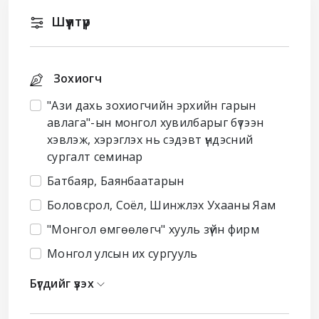
Шүүлтүүр
Зохиогч
"Ази дахь зохиогчийн эрхийн гарын
авлага"-ын монгол хувилбарыг бүтээн
хэвлэж, хэрэглэх нь сэдэвт үндэсний
сургалт семинар
Батбаяр, Баянбаатарын
Боловсрол, Соёл, Шинжлэх Ухааны Яам
"Монгол өмгөөлөгч" хууль зүйн фирм
Монгол улсын их сургууль
Бүгдийг үзэх