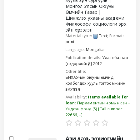
Хууль зүйн сургууль
Монгол Улсын Оюуны
Өмчийн Газар
Шинжлэх ухааны академи
Филлософи социологи эрх
зүйн хүрээлэн
Material type:
Text
; Format:
print
Language:
Mongolian
Publication details:
Улаанбаатар
[тодорхойгүй]
2012
Other title:
БНХАУ-ын оюуны өмчид
холбогдох хууль тогтоомжийн
эмхтгэл
Availability:
Items available for
loan:
Парламентын номын сан -
Үндсэн фонд
(5)
Call number:
22666, ..
.
Ази дахь зохиогчийн