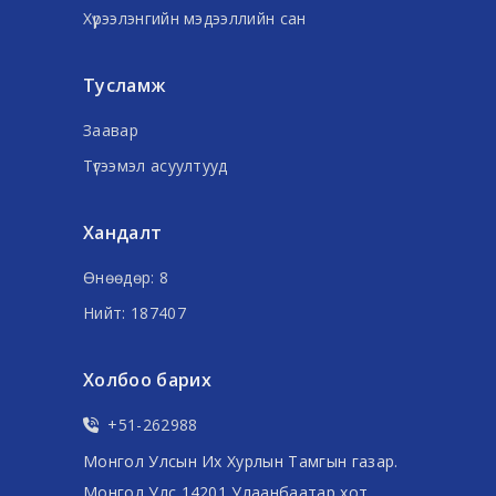
Хүрээлэнгийн мэдээллийн сан
Тусламж
Заавар
Түгээмэл асуултууд
Хандалт
Өнөөдөр: 8
Нийт: 187407
Холбоо барих
+51-262988
Монгол Улсын Их Хурлын Тамгын газар.
Монгол Улс 14201 Улаанбаатар хот,