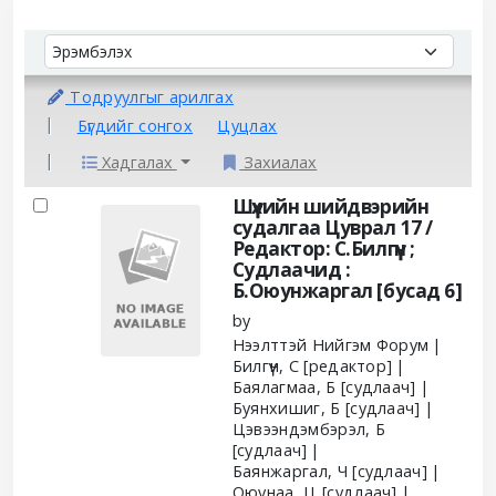
Sort
Sort by:
Тодруулгыг арилгах
Бүгдийг сонгох
Цуцлах
Хадгалах
Захиалах
Results
Шүүхийн шийдвэрийн
судалгаа Цуврал 17 /
Редактор: С.Билгүүн ;
Судлаачид :
Б.Оюунжаргал [бусад 6]
by
Нээлттэй Нийгэм Форум
Билгүүн, С
[редактор]
Баялагмаа, Б
[судлаач]
Буянхишиг, Б
[судлаач]
Цэвээндэмбэрэл, Б
[судлаач]
Баянжаргал, Ч
[судлаач]
Оюунаа, Ц
[судлаач]