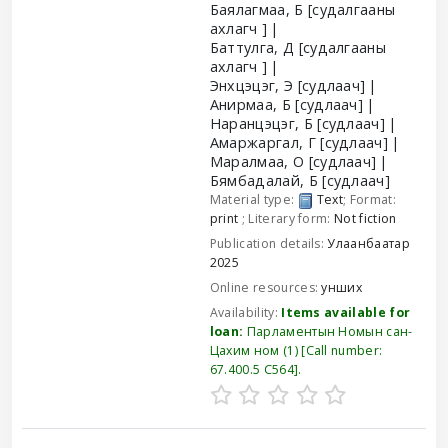
Баялагмаа, Б
[судалгааны
ахлагч ]
Баттулга, Д
[судалгааны
ахлагч ]
Энхцэцэг, Э
[судлаач]
Анирмаа, Б
[судлаач]
Наранцэцэг, Б
[судлаач]
Амаржаргал, Г
[судлаач]
Маралмаа, О
[судлаач]
Бямбадалай, Б
[судлаач]
Material type:
Text
; Format:
print
; Literary form:
Not fiction
Publication details:
Улаанбаатар
2025
Online resources:
унших
Availability:
Items available for
loan:
Парламентын Номын сан-
Цахим ном
(1)
Call number:
67.400.5 С564
.