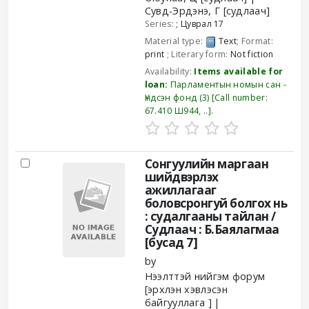
Сувд-Эрдэнэ, Г
[судлаач]
Series:
; Цуврал 17
Material type:
Text
; Format:
print
; Literary form:
Not fiction
Availability:
Items available for
loan:
Парламентын номын сан -
Үндсэн фонд
(3)
Call number:
67.410 Ш944, ..
.
Сонгуулийн маргаан
шийдвэрлэх
ажиллагааг
боловсронгуй болгох нь
: судалгааны тайлан /
Судлаач : Б.Баялагмаа
[бусад 7]
by
Нээлттэй нийгэм форум
[эрхлэн хэвлэсэн
байгууллага ]