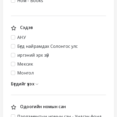
Ном - Books
Сэдэв
АНУ
Бүгд найрамдах Солонгос улс
иргэний эрх зүй
Мексик
Монгол
Бүгдийг үзэх
Одоогийн номын сан
Парламентын номын сан - Үндсэн фонд