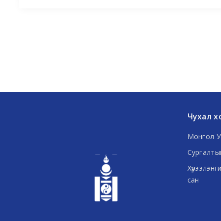
Чухал х
Монгол У
Сургалты
Хүрээлэнг
сан