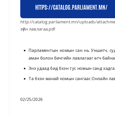
http://catalog.parliament.mn/uploads/atta
зүйн лавлагаа.pdf
Парламентын номын сан нь Уншигч, судл
аман болон бичгийн лавлагааг өгч байна
Энэ удаад бид бүхэн тус номын санд хадга
Та бүхэн манай номын сангаас Онлайн лав
02/25/2026