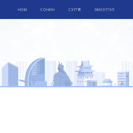
НОМ
СОНИН
СЭТГҮҮЛ
ЭМХЭТГЭЛ
ПАРЛАМЕНТЫН НОМЫН СА