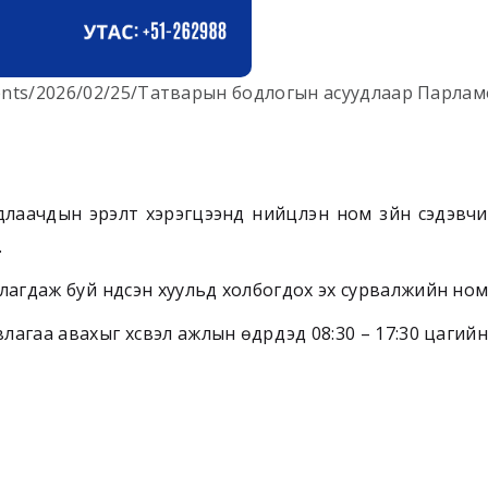
chments/2026/02/25/Татварын бодлогын асуудлаар Парл
аачдын эрэлт хэрэгцээнд нийцүүлэн ном зүйн сэдэвчил
.
лагдаж буй үндсэн хуульд холбогдох эх сурвалжийн ном 
лагаа авахыг хүсвэл ажлын өдрүүдэд 08:30 – 17:30 цаги