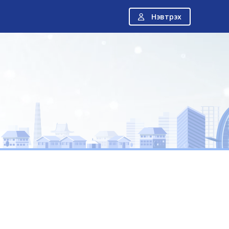
Нэвтрэх
Н