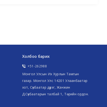
Холбоо барих
+51-262988
Монгол Улсын Их Хурлын Тамгын
газар. Монгол Улс 14201 Улаанбаатар
хот, Сүхбаатар дүүрэг, Жанжин
Д.Сүхбаатарын талбай 1, Төрийн ордон.