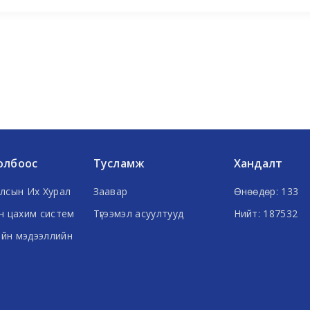
олбоос
Тусламж
Хандалт
лсын Их Хурал
Заавар
Өнөөдөр: 133
н цахим систем
Түгээмэл асуултууд
Нийт: 187532
ийн мэдээллийн