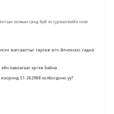
аментын номын санд буй эх сурвалжийн ном
сэн жагсаалтыг гаргаж өгч үйлчлэхээс гадна
зүйн лавлагааг хүргэж байна.
йн хооронд 51-262988 холбогдоно уу?