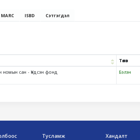
MARC
ISBD
Сэтгэгдэл
Төлөв
 номын сан - Үндсэн фонд
Бэлэн
олбоос
Тусламж
Хандалт