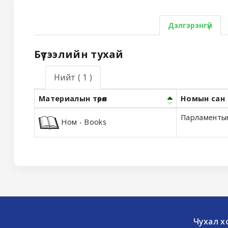
Дэлгэрэнгүй
Бүтээлийн тухай
Нийт
( 1 )
Материалын төрөл
Номын сан
Holdings
Парламентын
Ном - Books
Чухал х