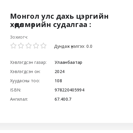
Монгол улс дахь цэргийн
хөдөлмөрийн судалгаа :
Зохиогч:
Star ratings
Дундаж үнэлгээ: 0.0
Хэвлэгдсэн газар:
Улаанбаатар
Хэвлэгдсэн он:
2024
Хуудасны тоо:
108
ISBN:
978220405994
Ангилал:
67.400.7