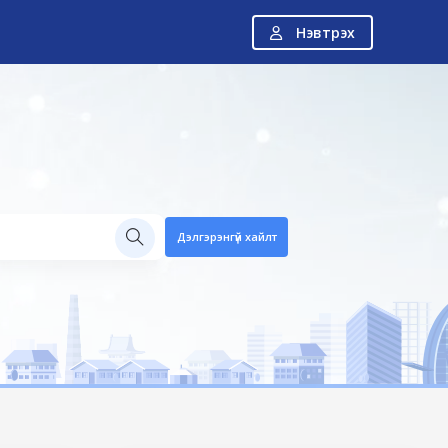
Нэвтрэх
Н
Дэлгэрэнгүй хайлт