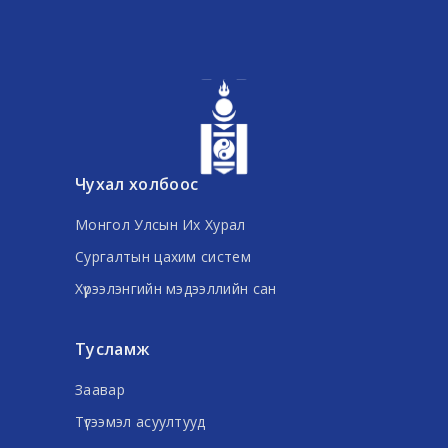
Чухал холбоос
Монгол Улсын Их Хурал
Сургалтын цахим систем
Хүрээлэнгийн мэдээллийн сан
Тусламж
Заавар
Түгээмэл асуултууд