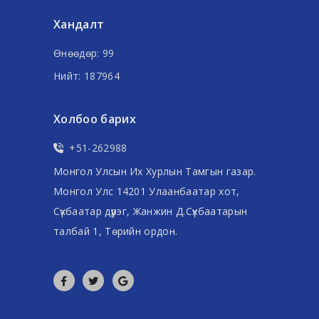
Хандалт
Өнөөдөр: 99
Нийт: 187964
Холбоо барих
+51-262988
Монгол Улсын Их Хурлын Тамгын газар.
Монгол Улс 14201 Улаанбаатар хот,
Сүхбаатар дүүрэг, Жанжин Д.Сүхбаатарын
талбай 1, Төрийн ордон.