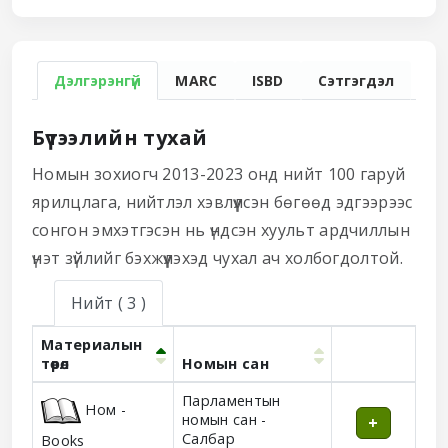
Дэлгэрэнгүй
MARC
ISBD
Сэтгэгдэл
Бүтээлийн тухай
Номын зохиогч 2013-2023 онд нийт 100 гаруй
ярилцлага, нийтлэл хэвлүүлсэн бөгөөд эдгээрээс
сонгон эмхэтгэсэн нь үндсэн хуульт ардчиллын
үнэт зүйлийг бэхжүүлэхэд чухал ач холбогдолтой.
Нийт
( 3 )
Материалын
төрөл
Номын сан
Holdings
Парламентын
Ном -
номын сан -
Салбар
Books