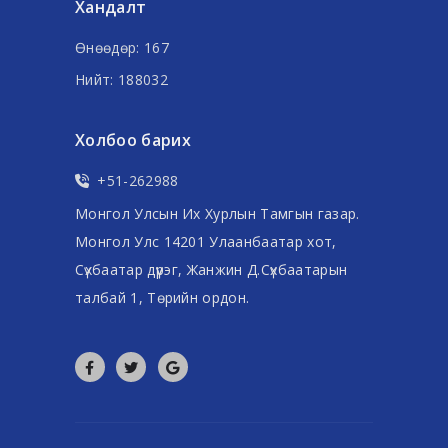
Хандалт
Өнөөдөр: 167
Нийт: 188032
Холбоо барих
+51-262988
Монгол Улсын Их Хурлын Тамгын газар.
Монгол Улс 14201 Улаанбаатар хот,
Сүхбаатар дүүрэг, Жанжин Д.Сүхбаатарын
талбай 1, Төрийн ордон.