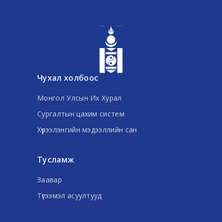
Чухал холбоос
Монгол Улсын Их Хурал
Сургалтын цахим систем
Хүрээлэнгийн мэдээллийн сан
Тусламж
Заавар
Түгээмэл асуултууд