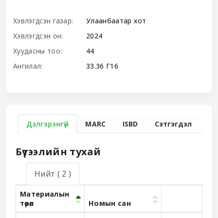
Хэвлэгдсэн газар:
Улаанбаатар хот
Хэвлэгдсэн он:
2024
Хуудасны тоо:
44
Ангилал:
33.36 Г16
Дэлгэрэнгүй
MARC
ISBD
Сэтгэгдэл
Бүтээлийн тухай
Нийт
( 2 )
Материалын
төрөл
Номын сан
Holdings