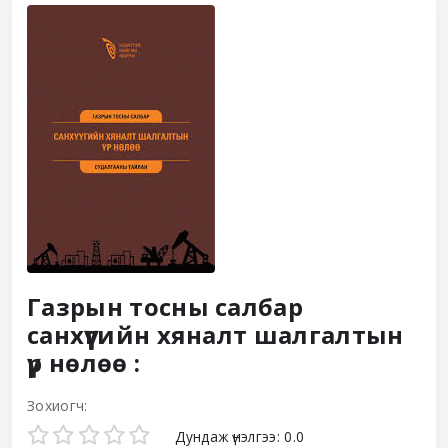
Газрын тосны салбар
санхүүгийн хяналт шалгалтын
үр нөлөө :
Зохиогч:
Star ratings
Дундаж үнэлгээ: 0.0