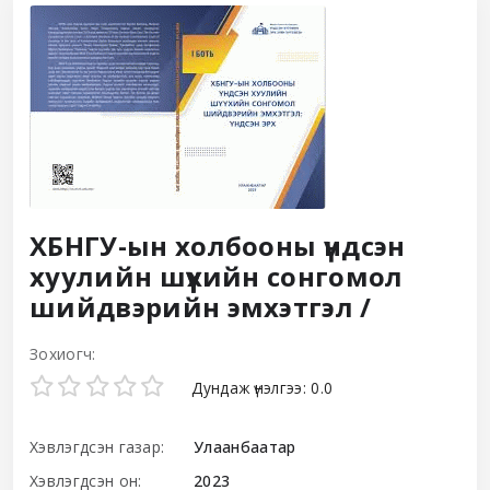
ХБНГУ-ын холбооны үндсэн
хуулийн шүүхийн сонгомол
шийдвэрийн эмхэтгэл /
Зохиогч:
Star ratings
Дундаж үнэлгээ: 0.0
Хэвлэгдсэн газар:
Улаанбаатар
Хэвлэгдсэн он:
2023