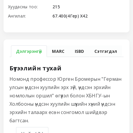
Хуудасны тоо:
215
Ангилал:
67.400(4Гер) Х42
Дэлгэрэнгүй
MARC
ISBD
Сэтгэгдэл
Бүтээлийн тухай
Номонд профессор Юрген Бромерын "Герман
улсын үндсэн хуулийн эрх зүй, үндсэн эрхийн
номлолын оршил" өгүүлэл болон ХБНГУ-ын
Холбооны үндсэн хуулийн шүүхийн хүний үндсэн
эрхийн талаарх есөн сонгомол шийдвэр
багтсан.