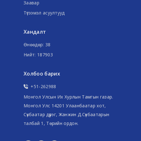
Заавар
Түгээмэл асуултууд
Хандалт
Өнөөдөр: 38
Нийт: 187903
Холбоо барих
+51-262988
Монгол Улсын Их Хурлын Тамгын газар.
Монгол Улс 14201 Улаанбаатар хот,
Сүхбаатар дүүрэг, Жанжин Д.Сүхбаатарын
талбай 1, Төрийн ордон.