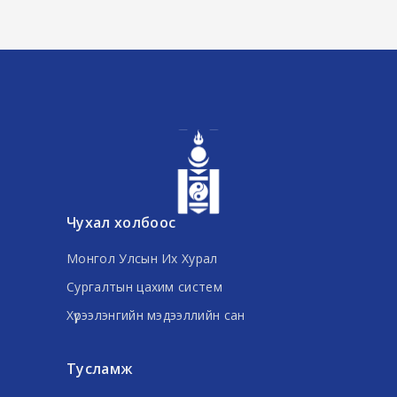
Чухал холбоос
Монгол Улсын Их Хурал
Сургалтын цахим систем
Хүрээлэнгийн мэдээллийн сан
Тусламж