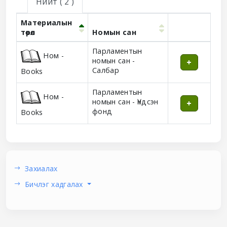
Нийт
( 2 )
Материалын
төрөл
Номын сан
Holdings
Парламентын
Ном -
номын сан -
Салбар
Books
Парламентын
Ном -
номын сан - Үндсэн
фонд
Books
Захиалах
Бичлэг хадгалах